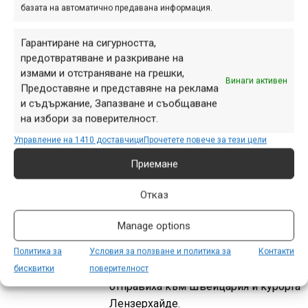
базата на автоматично предавана информация.
Първият кръг от Maxxis BG Downhill
Series 2026 се проведе през
Гарантиране на сигурността,
уикенда по трасето „Брус Лий“ над
предотвратяване и разкриване на
Чепеларе и събра над 150
измами и отстраняване на грешки,
Винаги активен
колоездачи от България, Гърция и
Предоставяне и представяне на реклама
Република Северна Македония.
и съдържание, Запазване и съобщаване
на избори за поверителност.
Управление на 1410 доставчици
Прочетете повече за тези цели
Световна купа 2026 в
Приемане
Лензерхайде
Отказ
юни 25, 2026 at 17:52.
274
Manage options
След Леоганг Световните серии по
планинско колоездене (WHOOP UCI
Политика за
Условия за ползване и политика за
Контакти
Mountain Bike World Series) се
бисквитки
поверителност
отправиха към Швейцария и курорта
Лензерхайде.