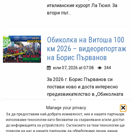
италианския курорт Ла Тюил. За
втори път...
Обиколка на Витоша 100
км 2026 – видеорепортаж
на Борис Първанов
юли 07, 2026 at 07:08.
344
За 2026 г. Борис Първанов си
постави ново и доста интересно
предизвикателство в „Обиколката
на Витоша“ - да стартира последен и
Manage your privacy
да „фрагира“ (т.е. да изпревари по
За да предоставим най-добрата изживяност, ние и нашите партньори
трасето) колкото се...
използваме технологии като бисквитки за съхраняване и/или достъп
до информацията за устройството. Съгласието за тези технологии ще
позволи на нас и нашите партньори да обработваме лични данни,