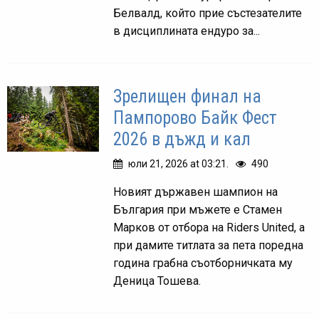
Белвалд, който прие състезателите
в дисциплината ендуро за...
Зрелищен финал на
Пампорово Байк Фест
2026 в дъжд и кал
юли 21, 2026 at 03:21.
490
Новият държавен шампион на
България при мъжете e Стамен
Марков от отбора на Riders United, а
при дамите титлата за пета поредна
година грабна съотборничката му
Деница Тошева.