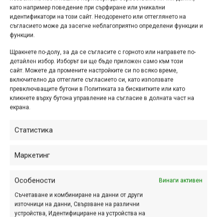
като например поведение при сърфиране или уникални
Световна купа 2026 във
идентификатори на този сайт. Неодоренето или оттеглянето на
съгласието може да засегне неблагоприятно определени функции и
Вал ди Фаса – Трентино
функции.
юли 03, 2026 at 09:23.
233
Щракнете по-долу, за да се съгласите с горното или направете по-
детайлен избор. Изборът ви ще бъде приложен само към този
В края на юни италианският курорт
сайт. Можете да промените настройките си по всяко време,
включително да оттеглите съгласието си, като използвате
Вал ди Фаса - Трентино стана
превключващите бутони в Политиката за бисквитките или като
домакин на третия кръг от
кликнете върху бутона управление на съгласие в долната част на
Световната купа за 2026 г. в
екрана.
дисциплината ендуро.
Статистика
Маркетинг
Мечи чал DH 2026 –
епичен старт на сериите
Особености
Винаги активен
по спускане
Съчетаване и комбиниране на данни от други
източници на данни, Свързване на различни
юни 30, 2026 at 14:35.
357
устройства, Идентифициране на устройства на