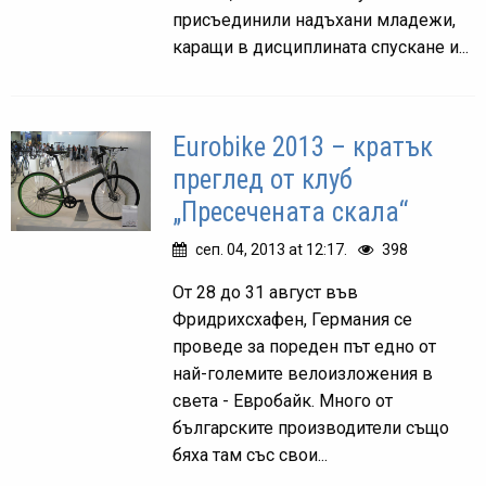
присъединили надъхани младежи,
каращи в дисциплината спускане и...
Eurobike 2013 – кратък
преглед от клуб
„Пресечената скала“
сеп. 04, 2013 at 12:17.
398
От 28 до 31 август във
Фридрихсхафен, Германия се
проведе за пореден път едно от
най-големите велоизложения в
света - Евробайк. Много от
българските производители също
бяха там със свои...