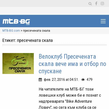
MTB-BG.com
>
пресечената скала
Етикет:
пресечената скала
Велоклуб Пресечената
скала вече има и отбор по
спускане
фев. 27, 2016 at 04:51.
479
На читателите на МТБ-БГ този
ловешки клуб може би е познат с
надпреварата "Bike Adventure
Ловеч", но сега към клуба са се