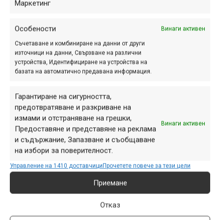
Маркетинг
май 11, 2012 at 05:47.
391
На 13 май в Ловеч ще се проведе
Особености
Винаги активен
смесено състезание по ориентиране
Съчетаване и комбиниране на данни от други
и колоездене, организирано от
източници на данни, Свързване на различни
устройства, Идентифициране на устройства на
местния спортен клуб по
базата на автоматично предавана информация.
ориентиране и от велоклуб
"Пресечената скала". Подробности за
Гарантиране на сигурността,
него бяха...
предотвратяване и разкриване на
измами и отстраняване на грешки,
Винаги активен
Предоставяне и представяне на реклама
и съдържание, Запазване и съобщаване
Снимка на деня
на избори за поверителност.
Управление на 1410 доставчици
Прочетете повече за тези цели
Приемане
Отказ