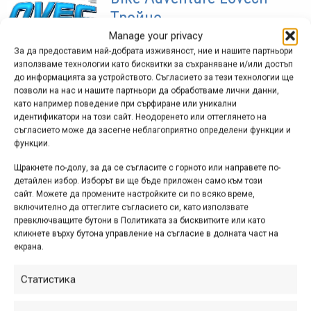
Тройно
предизвикателство –
Manage your privacy
За да предоставим най-добрата изживяност, ние и нашите партньори
30.06.2013
използваме технологии като бисквитки за съхраняване и/или достъп
до информацията за устройството. Съгласието за тези технологии ще
май 03, 2013 at 14:53.
303
позволи на нас и нашите партньори да обработваме лични данни,
като например поведение при сърфиране или уникални
Започва подготовката на третото
идентификатори на този сайт. Неодоренето или оттеглянето на
поред издание на състезанието Bike
съгласието може да засегне неблагоприятно определени функции и
функции.
Adventure Lovech. След старта на
състезанието през 2011 г. и
Щракнете по-долу, за да се съгласите с горното или направете по-
вълнуващата надпревара във
детайлен избор. Изборът ви ще бъде приложен само към този
сайт. Можете да промените настройките си по всяко време,
връзка със Световния ден на
включително да оттеглите съгласието си, като използвате
предизвикателството през 2012...
превключващите бутони в Политиката за бисквитките или като
кликнете върху бутона управление на съгласие в долната част на
екрана.
Bike Adventure Lovech
Статистика
2012