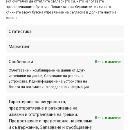
включително да оттеглите съгласието си, като използвате
Снимка на деня | 10.08.2026
превключващите бутони в Политиката за бисквитките или като
кликнете върху бутона управление на съгласие в долната част на
екрана.
Статистика
ПАРТНЬОРИ
Маркетинг
Особености
Винаги активен
Съчетаване и комбиниране на данни от други
източници на данни, Свързване на различни
устройства, Идентифициране на устройства на
базата на автоматично предавана информация.
Гарантиране на сигурността,
предотвратяване и разкриване на
измами и отстраняване на грешки,
Винаги активен
Предоставяне и представяне на реклама
СЕКЦИИ
и съдържание, Запазване и съобщаване