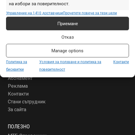
на избори за поверителност.
Начало
Продукти
Управление на 1410 доставчици
Прочетете повече за тези цели
Събития
Приемане
Специализирано
Други
Отказ
Manage options
ЗА МТБ-БГ
Условия за ползване и политика за поверителност
Политика за
Условия за ползване и политика за
Контакти
бисквитки
поверителност
За новодошлите
Абонамент
Реклама
Контакти
Стани сътрудник
За сайта
ПОЛЕЗНО