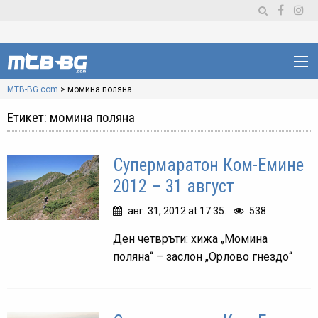
MTB-BG.com
>
момина поляна
Етикет:
момина поляна
Супермаратон Ком-Емине
2012 – 31 август
авг. 31, 2012 at 17:35.
538
Ден четвръти: хижа „Момина
поляна“ – заслон „Орлово гнездо“