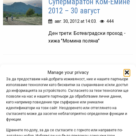
Супермаратон Ком-Емине
2012 – 30 август
авг. 30, 2012 at 14:03.
444
Ден трети: Ботевградски проход -
хижа "Момина поляна"
Снимка на деня
Manage your privacy
За да предоставим най-добрата изживяност, ние и нашите партньори
използваме технологии като бисквитки за съхраняване и/или достъп
до информацията за устройството. Съгласието за тези технологии ще
позволи на нас и нашите партньори да обработваме лични данни,
като например поведение при сърфиране или уникални
идентификатори на този сайт. Неодоренето или оттеглянето на
съгласието може да засегне неблагоприятно определени функции и
функции.
Щракнете по-долу, за да се съгласите с горното или направете по-
детайлен избор. Изборът ви ще бъде приложен само към този