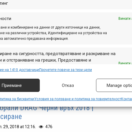
иционното състезание край Банско със странното
тинг
Път за никъде“....
ности
Винаги 
ане и комбиниране на данни от други източници на данни,
не на различни устройства, Идентифициране на устройства на
 Драгалевци 2019 – класиране
на автоматично предавана информация.
р. 14, 2019 at 15:58.
319
иране на сигурността, предотвратяване и разкриване на
ият кръг от Българските ХСО серии се проведе
 и отстраняване на грешки, Предоставяне и
Винаги 
 над Драгалевци при добър късмет с времето, а
авяне на реклама и съдържание, Запазване и
ие на 1410 доставчици
Прочетете повече за тези цели
ирането до трето място в различните категории
аване на избори за поверителност.
ежда така:
Приемане
Отказ
Manage opti
литика за бисквитки
Условия за ползване и политика за поверителност
Конта
орали DRAG Черни връх 2018 |
сиране
п. 29, 2018 at 12:16.
476