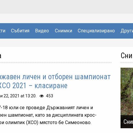
ти
Събития
Видео
Снимки
Специализирано
Друг
а
Сни
жавен личен и отборен шампионат
ХСО 2021 – класиране
и 22, 2021 at 13:20.
453
7-18 юли се проведе Държавният личен и
рен шампионат, като за дисциплината крос-
Сни
ри олимпик (ХСО) мястото бе Симеоново.