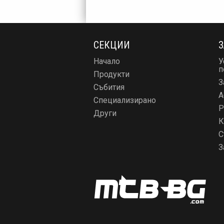
СЕКЦИИ
З
Начало
У
п
Продукти
З
Събития
А
Специализирано
Р
Други
К
С
З