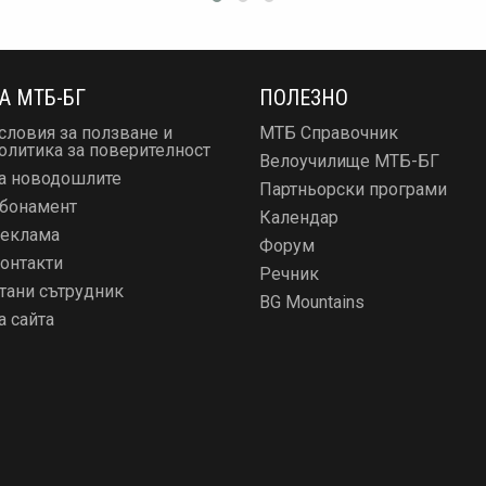
А МТБ-БГ
ПОЛЕЗНО
словия за ползване и
МТБ Справочник
олитика за поверителност
Велоучилище МТБ-БГ
а новодошлите
Партньорски програми
бонамент
Календар
еклама
Форум
онтакти
Речник
тани сътрудник
BG Mountains
а сайта