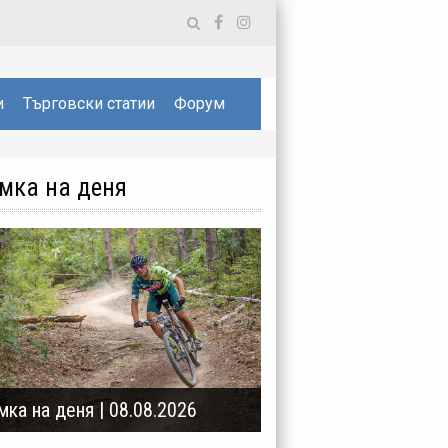
и
Търговски статии
Форум
мка на деня
мка на деня | 08.08.2026