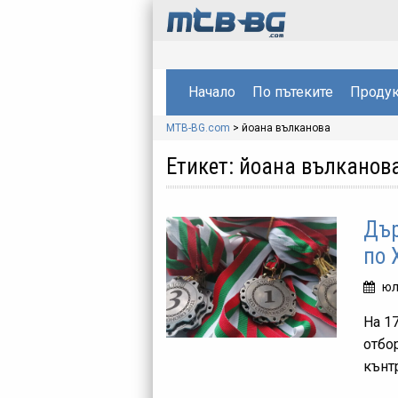
Начало
По пътеките
Продук
MTB-BG.com
>
йоана вълканова
Етикет:
йоана вълканов
Дър
по 
юл
На 1
отбо
кънт