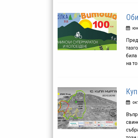
Оби
юн
Пред
тазг
била
на то
Куп
ок
Въпр
свин
събр
този