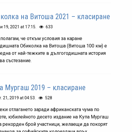
колка на Витоша 2021 – класиране
и 19, 2021 at 17:15.
633
полагам, че откъм условия за каране
одишната Обиколка на Витоша (Витоша 100 км) е
 една от най-тежките в дългогодишната история
ва състезание.
а Мургаш 2019 – класиране
т. 21, 2019 at 04:53.
528
еки отлагането заради африканската чума по
ете, юбилейното десето издание на Купа Мургаш
а рекорден брой участници, желаещи да покорят
 знаков за софийските колоездачи връх.