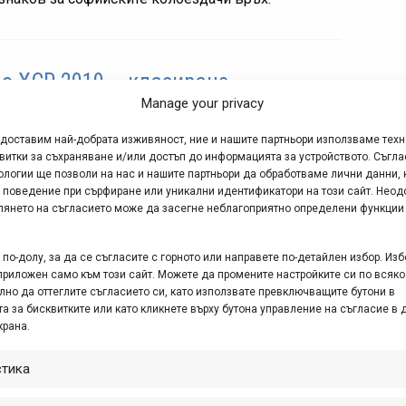
о XCR 2019 – класиране
Manage your privacy
т. 07, 2019 at 09:43.
406
едоставим най-добрата изживяност, ние и нашите партньори използваме тех
ная дали някога е имало друго ХС състезание в
витки за съхраняване и/или достъп до информацията за устройството. Съгла
ков - за мен лично това е първото и то бе
ологии ще позволи на нас и нашите партньори да обработваме лични данни, 
 поведение при сърфиране или уникални идентификатори на този сайт. Неод
низирано от новосформирания клуб
глянето на съгласието може да засегне неблагоприятно определени функции
самоковци“ в памет на техен...
по-долу, за да се съгласите с горното или направете по-детайлен избор. Изб
приложен само към този сайт. Можете да промените настройките си по всяко
лно да оттеглите съгласието си, като използвате превключващите бутони в
 за никъде 2019 – класиране
а за бисквитките или като кликнете върху бутона управление на съгласие в 
крана.
г. 01, 2019 at 06:44.
300
р че е лято и повечето хора са на ваканционна
стика
а, за някои ваканцията в края на юли включва и