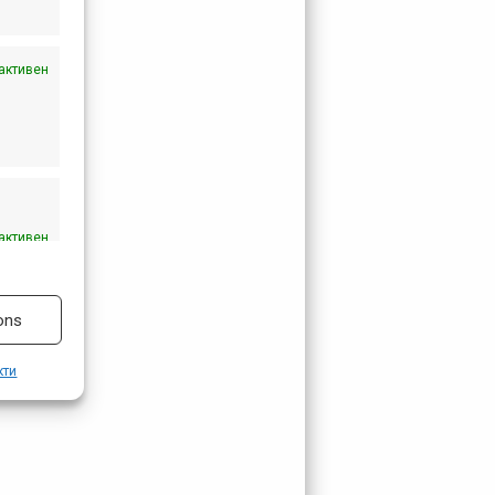
активен
активен
ons
кти