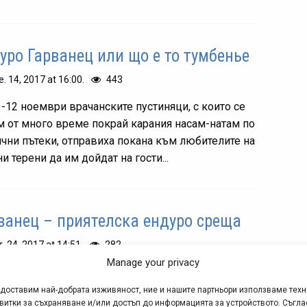
уро Гарванец или що е то тумбенье
е. 14, 2017 at 16:00.
443
1-12 ноември врачанските пустиняци, с които се
м от много време покрай карания насам-натам по
ични пътеки, отправиха покана към любителите на
и терени да им дойдат на гости...
ванец – приятелска ендуро среща
т. 24, 2017 at 14:51.
282
Manage your privacy
анският Балкан е място, в което любителите на
ндуро карането (а и на всяко друго) разполагат с
едоставим най-добрата изживяност, ние и нашите партньори използваме тех
витки за съхраняване и/или достъп до информацията за устройството. Съгла
ти възможности - стръмни баири и много