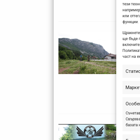
тези техн
инте
например
или отте
функции.
Щракнете 
Вра
ще бъде 
201
включите
Политикат
ап
част на е
Уике
Стати
най-н
Люби
Марке
няко
вклю
Особе
Съчетав
Свързва
базата 
Вел
под