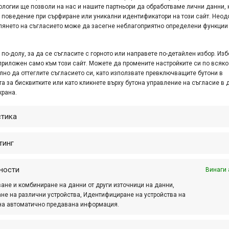
ологии ще позволи на нас и нашите партньори да обработваме лични данни, 
ресни и предизвикателни пътеки. Двама от...
 поведение при сърфиране или уникални идентификатори на този сайт. Неод
глянето на съгласието може да засегне неблагоприятно определени функции
по-долу, за да се съгласите с горното или направете по-детайлен избор. Изб
ца – Колелото на Живота – ХСО
приложен само към този сайт. Можете да промените настройките си по всяко
7 – 30 април
лно да оттеглите съгласието си, като използвате превключващите бутони в
а за бисквитките или като кликнете върху бутона управление на съгласие в 
р. 09, 2017 at 07:38.
251
крана.
ндите след Великден се очертават като едни от
стика
аситените със събития за цялата година.
телите на ХС карането ще имат избор между
тинг
лко предизвикателства в различни формати,
чително това ХСО...
ности
Винаги 
ане и комбиниране на данни от други източници на данни,
не на различни устройства, Идентифициране на устройства на
на автоматично предавана информация.
орали из Врачански Балкан 2012 –
робности