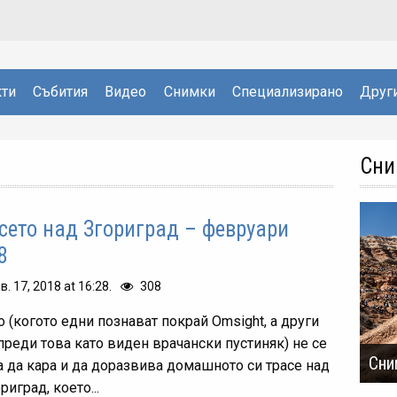
ти
Събития
Видео
Снимки
Специализирано
Друг
Сни
сето над Згориград – февруари
8
в. 17, 2018 at 16:28.
308
о (когото едни познават покрай Omsight, а други
преди това като виден врачански пустиняк) не се
Сни
а да кара и да доразвива домашното си трасе над
ориград, което...