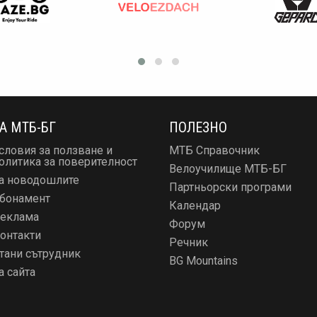
А МТБ-БГ
ПОЛЕЗНО
словия за ползване и
МТБ Справочник
олитика за поверителност
Велоучилище МТБ-БГ
а новодошлите
Партньорски програми
бонамент
Календар
еклама
Форум
онтакти
Речник
тани сътрудник
BG Mountains
а сайта