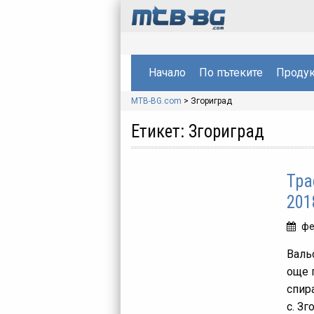
Начало
По пътеките
Продук
MTB-BG.com
>
Згориград
Етикет:
Згориград
Тра
201
фе
Валь
още 
спир
с. Зг