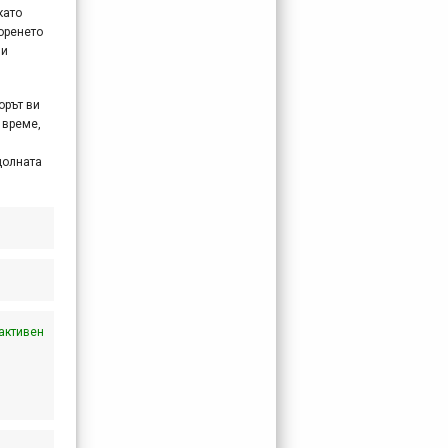
като
оренето
 и
орът ви
 време,
долната
активен