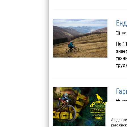
Енд
но
На 1
знае
техн
трудн
Гар
ок
Врач
АМ/е
За да пр
като биск
бога