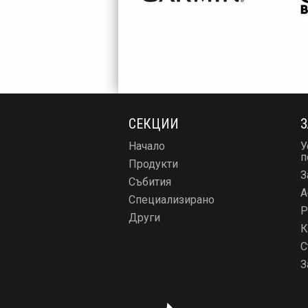
СЕКЦИИ
З
Начало
У
п
Продукти
З
Събития
А
Специализирано
Р
Други
К
С
З