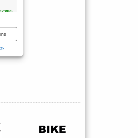
активен
ons
кти