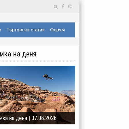
и
Търговски статии
Форум
мка на деня
мка на деня | 07.08.2026