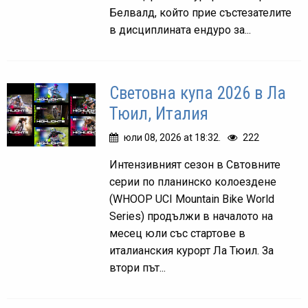
Белвалд, който прие състезателите
в дисциплината ендуро за...
Световна купа 2026 в Ла
Тюил, Италия
юли 08, 2026 at 18:32.
222
Интензивният сезон в Свтовните
серии по планинско колоездене
(WHOOP UCI Mountain Bike World
Series) продължи в началото на
месец юли със стартове в
италианския курорт Ла Тюил. За
втори път...