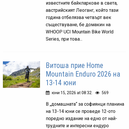
известните байкпаркове в света,
австрийският Леоганг, който тази
година отбелязва четвърт век
съществуване, бе домакин на
WHOOP UCI Mountain Bike World
Series, при това...
Витоша прие Home
Mountain Enduro 2026 на
13-14 юни
юни 15, 2026 at 08:32.
569
В „домашната“ за софиянци планина
на 13-14 юни се проведе 12-ото
поредно издание на едно от най-
трудните и интересни ендуро