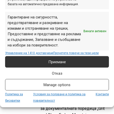
серията XTR. Моделът PD-M9220 е
базата на автоматично предавана информация.
насочен към хора с АМ/ендуро
велосипеди, търсещи възможно
Гарантиране на сигурността,
най-добри характеристики от
предотвратяване и разкриване на
педалите си,...
измами и отстраняване на грешки,
Винаги активен
Предоставяне и представяне на реклама
и съдържание, Запазване и съобщаване
на избори за поверителност.
Най-напрегнатия сезон
Управление на 1410 доставчици
Прочетете повече за тези цели
досега – 2025 UCI Enduro
Приемане
World Cup
окт. 12, 2025 at 09:24.
Отказ
436
Това кратко видео показва някои от
Manage options
най-интересните моменти от
Политика за
Условия за ползване и политика за
Контакти
изминалия сезон 2025 в Световната
бисквитки
поверителност
купа по ендуро, но то е само анонс
за документалната поредица „Grit