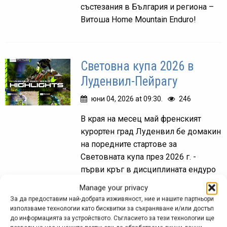
състезания в България и региона –
Витоша Home Mountain Enduro!
Световна купа 2026 в
Луденвил-Пейрагу
юни 04, 2026 at 09:30.
246
В края на месец май френският
курортен град Луденвил бе домакин
на поредните стартове за
Световната купа през 2026 г. -
първи кръг в дисциплината ендуро
и втори в спускането.
Manage your privacy
За да предоставим най-добрата изживяност, ние и нашите партньори
използваме технологии като бисквитки за съхраняване и/или достъп
до информацията за устройството. Съгласието за тези технологии ще