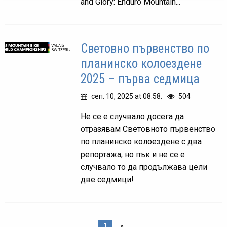
and Glory: Enduro Mountain...
Световно първенство по
планинско колоездене
2025 – първа седмица
сеп. 10, 2025 at 08:58.
504
Не се е случвало досега да
отразявам Световното първенство
по планинско колоездене с два
репортажа, но пък и не се е
случвало то да продължава цели
две седмици!
1
»