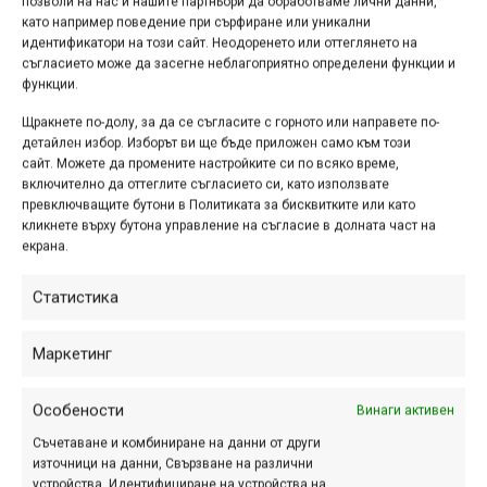
Trans Rhodopa
позволи на нас и нашите партньори да обработваме лични данни,
като например поведение при сърфиране или уникални
ян. 25, 2026 at 12:11.
0
идентификатори на този сайт. Неодоренето или оттеглянето на
съгласието може да засегне неблагоприятно определени функции и
Ние не обичаме границите, но пък
функции.
обичаме предизвикателствата. Кои
Щракнете по-долу, за да се съгласите с горното или направете по-
сме ние и какво сме забъркали?
детайлен избор. Изборът ви ще бъде приложен само към този
Крива Спица, Smolyan MTB и Free
сайт. Можете да промените настройките си по всяко време,
включително да оттеглите съгласието си, като използвате
Wheel Project, обединяват сили в
превключващите бутони в Политиката за бисквитките или като
един нов за България...
кликнете върху бутона управление на съгласие в долната част на
екрана.
Статистика
Нови педали от Shimano в
групата XTR
Маркетинг
ное. 07, 2025 at 10:54.
566
Особености
Винаги активен
През лятото на 2025 г. Shimano
Съчетаване и комбиниране на данни от други
добави нови педали с автомати в
източници на данни, Свързване на различни
устройства, Идентифициране на устройства на