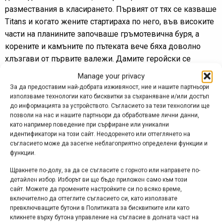
размествания в класирането. Първият от тях се казваше
Titans и когато жените стартираха по него, във високите
части на планините започваше гръмотевична буря, а
корените и камъните по пътеката вече бяха доволно
хлъзгави от първите валежи. Дамите геройски се
справиха с тези неуправляеми условия, като най-смела
Manage your privacy
и бърза бе Мелани Пужин (Франция) – с 12 секунди
За да предоставим най-добрата изживяност, ние и нашите партньори
преднина пред Уинифред Голдсбъри и цели 27 секунди
използваме технологии като бисквитки за съхраняване и/или достъп
до информацията за устройството. Съгласието за тези технологии ще
спрямо Ела Конъли, тя директно зае първата позиция
позволи на нас и нашите партньори да обработваме лични данни,
във временното класиране, а това се оказа решаващо…
като например поведение при сърфиране или уникални
идентификатори на този сайт. Неодоренето или оттеглянето на
Някои от мъжете също успяха да направят спускания по
съгласието може да засегне неблагоприятно определени функции и
хлъзгавото трасе, но скоро след началото на мъжкия
функции.
старт оранизаторите взеха решение да спрат карането
Щракнете по-долу, за да се съгласите с горното или направете по-
по етапа и го отмениха (за мъжете) заедно със
детайлен избор. Изборът ви ще бъде приложен само към този
сайт. Можете да промените настройките си по всяко време,
следващите пети и шести етап (за всички) поради
включително да оттеглите съгласието си, като използвате
мощните гръмотевични бури, разразили се в планината.
превключващите бутони в Политиката за бисквитките или като
От първоначалната програма остана само седмият етап,
кликнете върху бутона управление на съгласие в долната част на