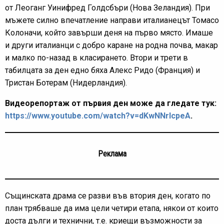
от Леоганг Уинифред Голдсбъри (Нова Зеландия). При
мъжете силно впечатление направи италианецът Томасо
Колоначи, който завърши деня на първо място. Имаше
и други италианци с добро каране на родна почва, макар
и малко по-назад в класирането. Втори и трети в
табилцата за ден едно бяха Алекс Ридо (Франция) и
Тристан Ботерам (Нидерландия).
Видеорепортаж от първия ден може да гледате тук:
https://www.youtube.com/watch?v=dKwNNrIcpeA
.
Реклама
Същинската драма се разви във втория ден, когато по
план трябваше да има цели четири етапа, някои от които
доста дълги и технични, т.е. криещи възможности за