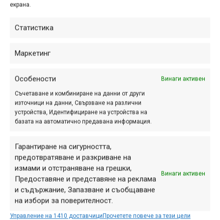
който беше доста кратък (1.32 км) и даваше последен
екрана.
шанс за постигане на по-добър резултат.
Статистика
Точно това направи Тристан Ботерам, който успя да
спечели етапа с достатъчна преднина, за да завърши
Маркетинг
състезанието на първо място – първи подиум и първа
победа в кариерата му. Томасо Колоначи запази
Особености
Винаги активен
доброто си каране, което му осигури второто място
Съчетаване и комбиниране на данни от други
(първи подиум и за него в Световната купа), а
източници на данни, Свързване на различни
сънародникът му Томасо Франкардо също успя да
устройства, Идентифициране на устройства на
базата на автоматично предавана информация.
размести позициите и да заеме третото място на
подиума за радост на италианската публика.
Гарантиране на сигурността,
При жените не настъпиха промени в класирането –
предотвратяване и разкриване на
измами и отстраняване на грешки,
Пужин спечели и този последен етап, респективно и
Винаги активен
Предоставяне и представяне на реклама
състезанието, следвана от Голдсбъри и Конъли.
и съдържание, Запазване и съобщаване
на избори за поверителност.
Видеорепортаж от първия ден може да гледате тук:
https://www.youtube.com/watch?v=H-MsBWus3dc
.
Управление на 1410 доставчици
Прочетете повече за тези цели