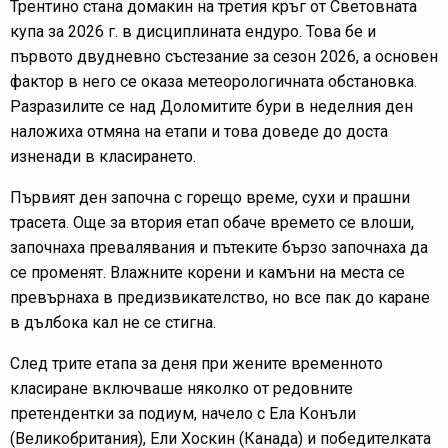
Трентино стана домакин на третия кръг от Световната
купа за 2026 г. в дисциплината ендуро. Това бе и
първото двудневно състезание за сезон 2026, а основен
фактор в него се оказа метеорологичната обстановка.
Разразилите се над Доломитите бури в неделния ден
наложиха отмяна на етапи и това доведе до доста
изненади в класирането.
Първият ден започна с горещо време, сухи и прашни
трасета. Още за втория етап обаче времето се влоши,
започнаха превалявания и пътеките бързо започнаха да
се променят. Влажните корени и камъни на места се
превърнаха в предизвикателство, но все пак до каране
в дълбока кал не се стигна.
След трите етапа за деня при жените временното
класиране включваше няколко от редовните
претендентки за подиум, начело с Ела Конъли
(Великобритания), Ели Хоскин (Канада) и победителката