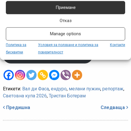
Приемане
Харесва ли ви съдържанието на
MTB-BG.com
?
Отказ
Искате ли и занапред да има достатъчно от него? Вече
можете да подкрепите дейността ни чрез Абонамент за
Manage options
физически лица.
Политика за
Условия за ползване и политика за
Контакти
бисквитки
поверителност
Повече можете да научите тук
Етикети:
Вал ди Фаса
,
ендуро
,
мелани пужин
,
репортаж
,
Световна купа 2026
,
Тристан Ботерам
Навигация
Предишна
Следваща