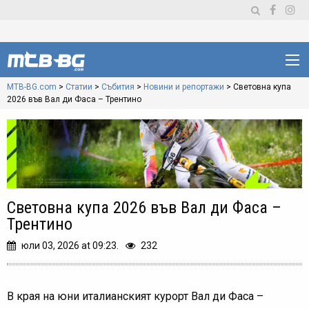
MTB-BG.com
>
Статии
>
Събития
>
Новини и репортажи
>
Световна купа
2026 във Вал ди Фаса – Трентино
Световна купа 2026 във Вал ди Фаса –
Трентино
юли 03, 2026 at 09:23.
232
В края на юни италианският курорт Вал ди Фаса –