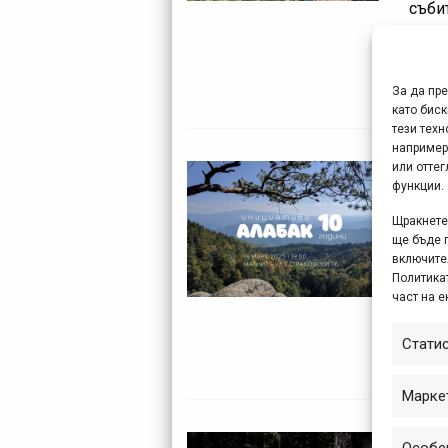
съби
насо
на п
на Ве
За да пр
като биск
тези техн
например
или отте
10 
функции.
дар
Щракнете 
ма
ще бъде 
включите
Тази
Политикат
част на е
нача
няко
Стати
дейн
Марке
Tak