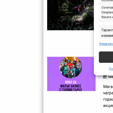
Особе
Съчетав
ма
Свързва
базата 
Тази 
за п
Гарант
част 
измами
Europ
предст
Управлен
съобщ
Маг
Her
По
ма
Мага
нагр
годи
акци