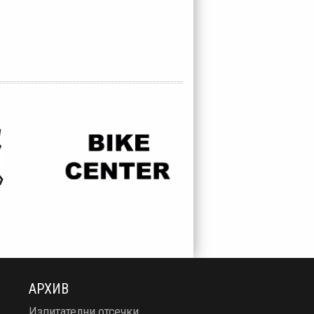
АРХИВ
Изпитателни отсечки