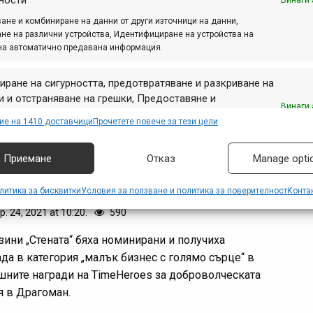
ности
Винаги 
ане и комбиниране на данни от други източници на данни,
й 23, 2023 at 13:41.
479
не на различни устройства, Идентифициране на устройства на
на автоматично предавана информация.
събота (27.05.2023 г.) на Витоша ще има събитие
оддържане на пътеките и велотрасетата, което е
иране на сигурността, предотвратяване и разкриване на
от кампанията Take Care Of Your Trails на IMBA
 и отстраняване на грешки, Предоставяне и
e.
Винаги 
авяне на реклама и съдържание, Запазване и
ие на 1410 доставчици
Прочетете повече за тези цели
аване на избори за поверителност.
Приемане
Отказ
Manage opti
азини „Стената“ с награда от Time
oes
литика за бисквитки
Условия за ползване и политика за поверителност
Конта
р. 24, 2021 at 10:20.
590
зини „Стената“ бяха номинирани и получиха
ада в категория „малък бизнес с голямо сърце“ в
шните награди на TimeHeroes за доброволческата
я в Драгоман.