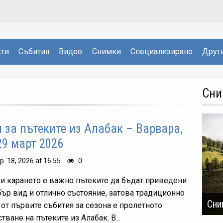
ти
Събития
Видео
Снимки
Специализирано
Друг
Сни
 за пътеките из Алабак – Варвара,
29 март 2026
р. 18, 2026 at 16:55.
0
и карането е важно пътеките да бъдат приведени
бър вид и отлично състояние, затова традиционно
Сни
 от първите събития за сезона е пролетното
тване на пътеките из Алабак. В...