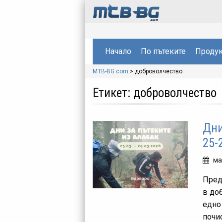
Начало
По пътеките
Продук
MTB-BG.com
>
доброволчество
Етикет:
доброволчество
Дни
25-
ма
Пред
в до
едно
почис