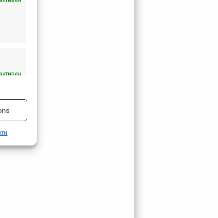
активен
активен
ons
кти