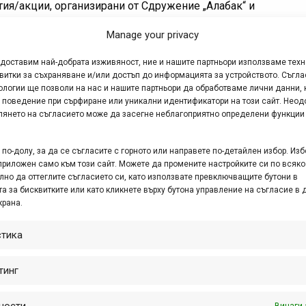
тия/акции, организирани от Сдружение „Алабак“ и
чени към почистване, поддържане и подобряване
Manage your privacy
ътеките и туристическата инфраструктура в района
линград и...
едоставим най-добрата изживяност, ние и нашите партньори използваме тех
витки за съхраняване и/или достъп до информацията за устройството. Съгла
ологии ще позволи на нас и нашите партньори да обработваме лични данни, 
 поведение при сърфиране или уникални идентификатори на този сайт. Неод
глянето на съгласието може да засегне неблагоприятно определени функции
години Инициатива „Алабак“ и
ителска кампания
по-долу, за да се съгласите с горното или направете по-детайлен избор. Изб
р. 17, 2025 at 13:07.
661
приложен само към този сайт. Можете да промените настройките си по всяко
лно да оттеглите съгласието си, като използвате превключващите бутони в
 пролет стават десет години, откакто бе поставено
а за бисквитките или като кликнете върху бутона управление на съгласие в 
крана.
лото на Инициатива „Алабак“. В тази връзка вижте
лко новини, засягащи пътеките в рида Алабак и
стика
остта на едноименното сдружение.
тинг
e Care of Your Trails Витоша 2023