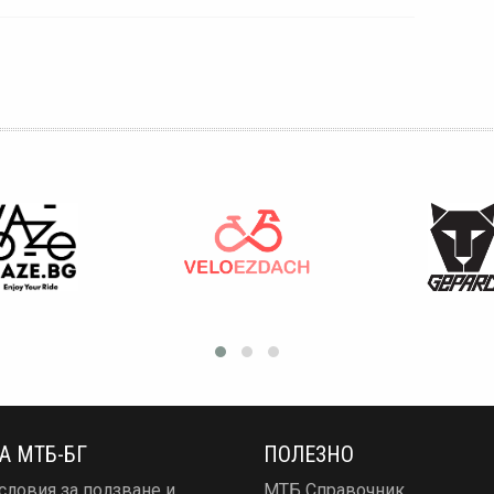
А МТБ-БГ
ПОЛЕЗНО
словия за ползване и
МТБ Справочник