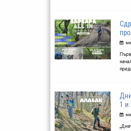
Сдр
про
ма
Първ
нача
пред
Дни
1 и
ма
„Дни