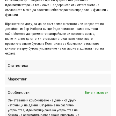
Победното спускане на
като например поведение при сърфиране или уникални
идентификатори на този сайт. Неодоренето или оттеглянето на
Томаш Славик в Red Bull
съгласието може да засегне неблагоприятно определени функции и
Cerro Abajo Genova
функции.
Щракнете по-долу, за да се съгласите с горното или направете по-
окт. 25, 2024 at 07:29.
569
детайлен избор. Изборът ви ще бъде приложен само към този
сайт. Можете да промените настройките си по всяко време,
Започнах седмицата с кратък
включително да оттеглите съгласието си, като използвате
репортаж от първото европейско
превключващите бутони в Политиката за бисквитките или като
състезание от сериите по градско
кликнете върху бутона управление на съгласие в долната част на
екрана.
спускане Red Bull Cerro Abajo, което
се проведе в Генуа, а в това видео
Статистика
може да видите...
Маркетинг
Томаш Славик спечели
Особености
Винаги активен
Red Bull Cerro Abajo
Съчетаване и комбиниране на данни от други
източници на данни, Свързване на различни
Genova
устройства, Идентифициране на устройства на
базата на автоматично предавана информация.