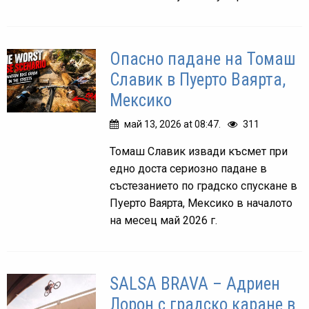
Опасно падане на Томаш
Славик в Пуерто Ваярта,
Мексико
май 13, 2026 at 08:47.
311
Томаш Славик извади късмет при
едно доста сериозно падане в
състезанието по градско спускане в
Пуерто Ваярта, Мексико в началото
на месец май 2026 г.
SALSA BRAVA – Адриен
Лорон с градско каране в