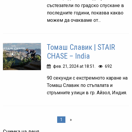
състезатели по градско спускане в
последните години, показва какво
можем да очакваме от...
Томаш Славик | STAIR
CHASE – India
фев. 21, 2024 at 18:51.
692
90 секунди с екстремното каране на
Томаш Славик по стъпалата и
стръмните улици в гр. Айзол, Индия.
1
»
Снимка на деня