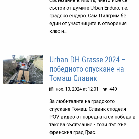
състезание в Малта, чието име се
състои от думите Urban Enduro, т.е.
градско ендуро. Сам Пилгрим бе
един от участниците в отворения
клас и...
Urban DH Grasse 2024 –
победното спускане на
Томаш Славик
ное. 13, 2024 at 12:01.
440
За любителите на градското
спускане Томаш Славик споделя
POV видео от поредната си победа в
такова състезание - този път във
френския град Грас.