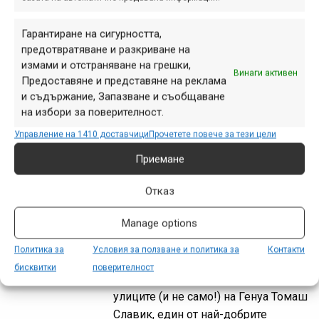
окт. 21, 2024 at 14:16.
566
Томаш Славик, който има
Гарантиране на сигурността,
дългогодишен опит и успехи в
предотвратяване и разкриване на
състезанията по градско спускане,
измами и отстраняване на грешки,
Винаги активен
Предоставяне и представяне на реклама
успя да спечели първия европейски
и съдържание, Запазване и съобщаване
старт от сериите Red Bull Cerro Abajo
на избори за поверителност.
в Генуа, Италия.
Управление на 1410 доставчици
Прочетете повече за тези цели
Приемане
Томаш Славик показва
Отказ
какво да очакваме от Red
Bull Cerro Abajo в Генуа
Manage options
Политика за
Условия за ползване и политика за
Контакти
юни 27, 2024 at 19:09.
537
бисквитки
поверителност
В атрактивно видео със спускане по
улиците (и не само!) на Генуа Томаш
Славик, един от най-добрите