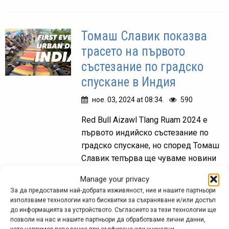
Томаш Славик показва
трасето на първото
състезание по градско
спускане в Индия
ное. 03, 2024 at 08:34.
590
Red Bull Aizawl Tlang Ruam 2024 e
първото индийско състезание по
градско спускане, но според Томаш
Славик тепърва ще чуваме новини
за подобни надпревари от тази
Manage your privacy
огромна страна.
За да предоставим най-добрата изживяност, ние и нашите партньори
използваме технологии като бисквитки за съхраняване и/или достъп
до информацията за устройството. Съгласието за тези технологии ще
позволи на нас и нашите партньори да обработваме лични данни,