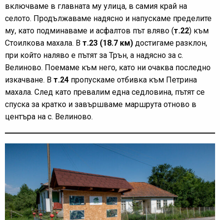
включваме в главната му улица, в самия край на
селото. Продължаваме надясно и напускаме пределите
му, като подминаваме и асфалтов път вляво (
т.22
) към
Стоилкова махала. В
т.23 (18.7 км)
достигаме разклон,
при който наляво е пътят за Трън, а надясно за с.
Велиново. Поемаме към него, като ни очаква последно
изкачване. В
т.24
пропускаме отбивка към Петрина
махала. След като превалим една седловина, пътят се
спуска за кратко и завършваме маршрута отново в
центъра на с. Велиново.