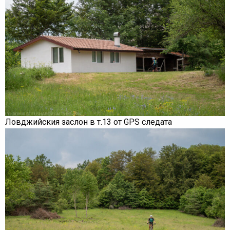
Ловджийския заслон в т.13 от GPS следата