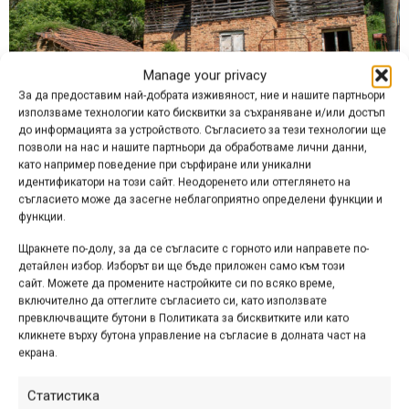
Manage your privacy
За да предоставим най-добрата изживяност, ние и нашите партньори
използваме технологии като бисквитки за съхраняване и/или достъп
до информацията за устройството. Съгласието за тези технологии ще
позволи на нас и нашите партньори да обработваме лични данни,
като например поведение при сърфиране или уникални
идентификатори на този сайт. Неодоренето или оттеглянето на
Село Милкьовци
съгласието може да засегне неблагоприятно определени функции и
функции.
Щракнете по-долу, за да се съгласите с горното или направете по-
детайлен избор. Изборът ви ще бъде приложен само към този
сайт. Можете да промените настройките си по всяко време,
включително да оттеглите съгласието си, като използвате
превключващите бутони в Политиката за бисквитките или като
кликнете върху бутона управление на съгласие в долната част на
екрана.
Статистика