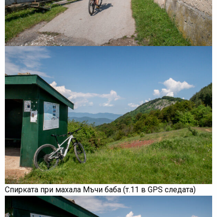
Спирката при махала Мъчи баба (т.11 в GPS следата)