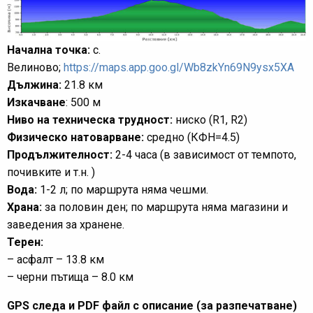
Начална точка:
с.
Велиново;
https://maps.app.goo.gl/Wb8zkYn69N9ysx5XA
Дължина:
21.8 км
Изкачване
: 500 м
Ниво на техническа трудност:
ниско (R1, R2)
Физическо натоварване:
средно (КФН=4.5)
Продължителност:
2-4 часа (в зависимост от темпото,
почивките и т.н. )
Вода:
1-2 л; по маршрута няма чешми.
Храна:
за половин ден; по маршрута няма магазини и
заведения за хранене.
Терен:
– асфалт – 13.8 км
– черни пътища – 8.0 км
GPS следа и PDF файл с описание (за разпечатване)