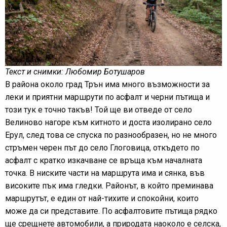
Текст и снимки: Любомир Ботушаров
В района около град Трън има много възможности за
леки и приятни маршрути по асфалт и черни пътища и
този тук е точно такъв! Той ще ви отведе от село
Велиново нагоре към китното и доста изолирано село
Ерул, след това се спуска по разнообразен, но не много
стръмен черен път до село Глоговица, откъдето по
асфалт с кратко изкачване се връща към началната
точка. В ниските части на маршрута има и сянка, във
високите пък има гледки. Районът, в който преминава
маршрутът, е един от най-тихите и спокойни, които
може да си представите. По асфалтовите пътища рядко
ще срещнете автомобили, а природата наоколо е селска,