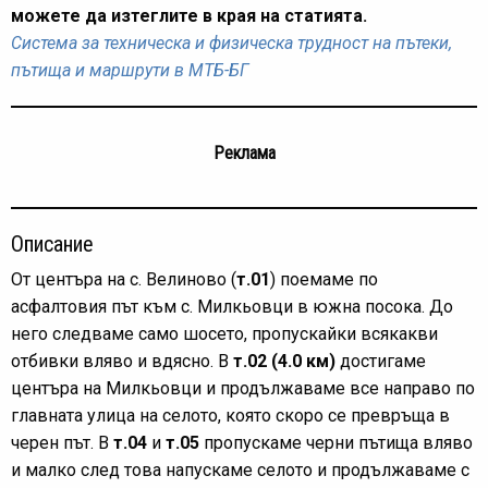
можете да изтеглите в края на статията.
Система за техническа и физическа трудност на пътеки,
пътища и маршрути в МТБ-БГ
Реклама
Описание
От центъра на с. Велиново (
т.01
) поемаме по
асфалтовия път към с. Милкьовци в южна посока. До
него следваме само шосето, пропускайки всякакви
отбивки вляво и вдясно. В
т.02 (4.0 км)
достигаме
центъра на Милкьовци и продължаваме все направо по
главната улица на селото, която скоро се превръща в
черен път. В
т.04
и
т.05
пропускаме черни пътища вляво
и малко след това напускаме селото и продължаваме с