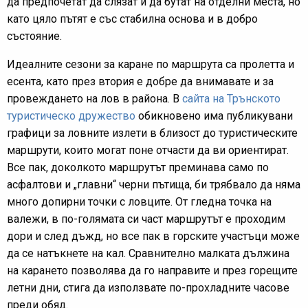
да предпочетат да слязат и да бутат на отделни места, но
като цяло пътят е със стабилна основа и в добро
състояние.
Идеалните сезони за каране по маршрута са пролетта и
есента, като през втория е добре да внимавате и за
провеждането на лов в района. В
сайта на Трънското
туристическо дружество
обикновено има публикувани
графици за ловните излети в близост до туристическите
маршрути, които могат поне отчасти да ви ориентират.
Все пак, доколкото маршрутът преминава само по
асфалтови и „главни“ черни пътища, би трябвало да няма
много допирни точки с ловците. От гледна точка на
валежи, в по-голямата си част маршрутът е проходим
дори и след дъжд, но все пак в горските участъци може
да се натъкнете на кал. Сравнително малката дължина
на карането позволява да го направите и през горещите
летни дни, стига да използвате по-прохладните часове
преди обяд.