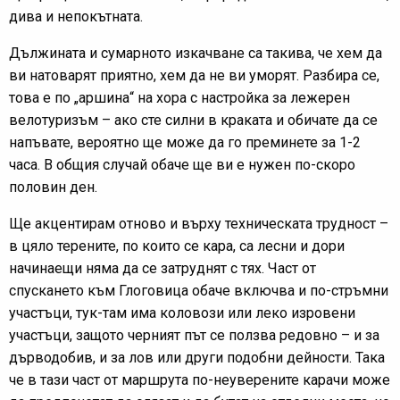
дива и непокътната.
Дължината и сумарното изкачване са такива, че хем да
ви натоварят приятно, хем да не ви уморят. Разбира се,
това е по „аршина“ на хора с настройка за лежерен
велотуризъм – ако сте силни в краката и обичате да се
напъвате, вероятно ще може да го преминете за 1-2
часа. В общия случай обаче ще ви е нужен по-скоро
половин ден.
Ще акцентирам отново и върху техническата трудност –
в цяло терените, по които се кара, са лесни и дори
начинаещи няма да се затруднят с тях. Част от
спускането към Глоговица обаче включва и по-стръмни
участъци, тук-там има коловози или леко изровени
участъци, защото черният път се ползва редовно – и за
дърводобив, и за лов или други подобни дейности. Така
че в тази част от маршрута по-неуверените карачи може