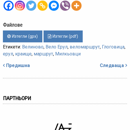
Файлове
Изтегли (gpx)
Изтегли (pdf)
Етикети:
Велиново
,
Вело Ерул
,
веломаршрут
,
Глоговица
,
ерул
,
краище
,
маршрут
,
Милкьовци
Навигация
Предишна
Следваща
ПАРТНЬОРИ