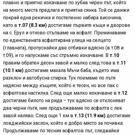
плавно и приятно изкачване по хубав черен път, който
на много места предлага и приятна сянка. Той се движи
покрай една рекичка и постепенно набира височина,
като в
т.07 (8.3 км)
достигаме първите къщи и дворове
на с. Ерул и отново стъпваме на асфалт. Преминаваме
по единствената асфалтирана улица на селцето
(главната), пропускайки две отбивки вдясно (в т.08 и
т.09), и го напускаме със стръмно изкачване. В
т.10
правим обратен десен завой и малко след това в
т.11
(10.1 км)
достигаме махала Мъчи баба, където има
разклон и автобусна спирка. Тук поемаме по пътя
надясно между къщите, който е тесен, но все пак с
асфалтова настилка. След още малко изкачване в
т.12
достигаме билото на рида – тук вдясно се отклоняват
два черни пътя, ние продължаваме по асфалта с лек
завой наляво. След още 1 км в
т.13 (11.9 км)
достигаме
ловджийски заслон, който е добро място за почивка.
Продължаваме по тесния асфалтов път, следвайки