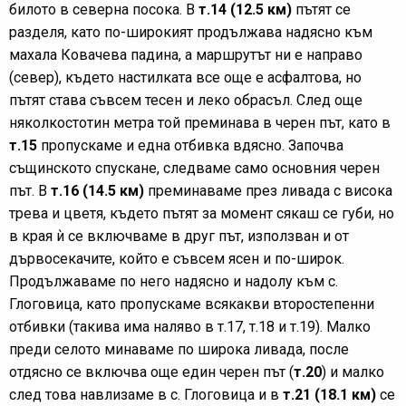
билото в северна посока. В
т.14 (12.5 км)
пътят се
разделя, като по-широкият продължава надясно към
махала Ковачева падина, а маршрутът ни е направо
(север), където настилката все още е асфалтова, но
пътят става съвсем тесен и леко обрасъл. След още
няколкостотин метра той преминава в черен път, като в
т.15
пропускаме и една отбивка вдясно. Започва
същинското спускане, следваме само основния черен
път. В
т.16 (14.5 км)
преминаваме през ливада с висока
трева и цветя, където пътят за момент сякаш се губи, но
в края ѝ се включваме в друг път, използван и от
дървосекачите, който е съвсем ясен и по-широк.
Продължаваме по него надясно и надолу към с.
Глоговица, като пропускаме всякакви второстепенни
отбивки (такива има наляво в т.17, т.18 и т.19). Малко
преди селото минаваме по широка ливада, после
отдясно се включва още един черен път (
т.20
) и малко
след това навлизаме в с. Глоговица и в
т.21 (18.1 км)
се