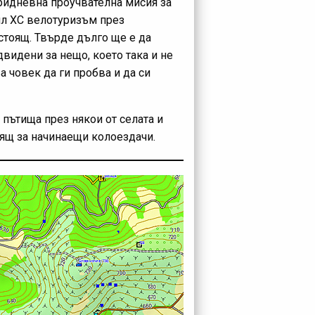
тридневна проучвателна мисия за
ил ХС велотуризъм през
стоящ. Твърде дълго ще е да
видени за нещо, което така и не
а човек да ги пробва и да си
 пътища през някои от селата и
дящ за начинаещи колоездачи.