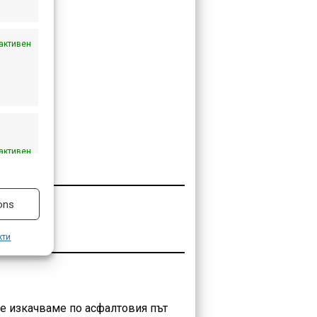
активен
ията.
активен
ons
кти
се изкачваме по асфалтовия път