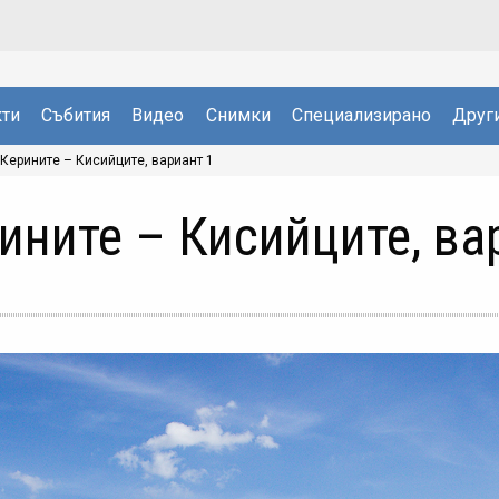
ти
Събития
Видео
Снимки
Специализирано
Друг
 Керините – Кисийците, вариант 1
ините – Кисийците, ва