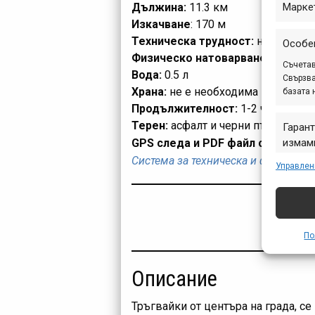
Дължина:
11.3 км
Марке
Изкачване
: 170 м
Техническа трудност:
ниска (R1, 
Особе
Физическо натоварване:
ниско (
Съчетав
Вода:
0.5 л
Свързва
Храна:
не е необходима
базата 
Продължителност:
1-2 часа (в за
Терен:
асфалт и черни пътища
Гарант
GPS следа и PDF файл с описание
измами
предст
Система за техническа и физическа
Управлен
съобщ
По
Описание
Тръгвайки от центъра на града, с