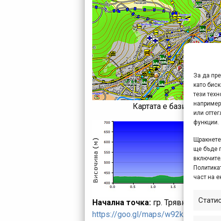
За да пр
като биск
тези техн
например
Картата е базирана вър
или отте
функции.
Щракнете 
ще бъде 
включите
Политикат
част на е
Стати
Начална точка:
гр. Трявна, площа
https://goo.gl/maps/w92kw6PcKgv