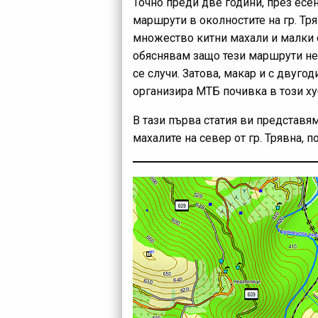
Точно преди две години, през есе
маршрути в околностите на гр. Тр
множество китни махали и малки с
обяснявам защо тези маршрути не 
се случи. Затова, макар и с двуго
организира МТБ почивка в този ху
В тази първа статия ви представям
махалите на север от гр. Трявна,