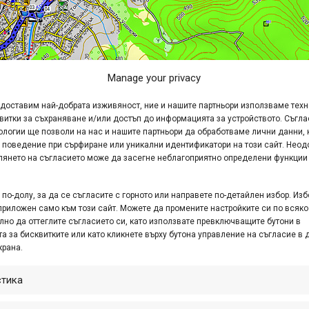
Manage your privacy
едоставим най-добрата изживяност, ние и нашите партньори използваме тех
витки за съхраняване и/или достъп до информацията за устройството. Съгла
ологии ще позволи на нас и нашите партньори да обработваме лични данни, 
 поведение при сърфиране или уникални идентификатори на този сайт. Неод
ху
BG Mountains
/
kade.si
. Кликнете върху нея, за да я отв
глянето на съгласието може да засегне неблагоприятно определени функции
по-долу, за да се съгласите с горното или направете по-детайлен избор. Изб
приложен само към този сайт. Можете да промените настройките си по всяко
лно да оттеглите съгласието си, като използвате превключващите бутони в
а за бисквитките или като кликнете върху бутона управление на съгласие в 
крана.
стика
да пред читалището и туристическия информационен център
1PY7i9