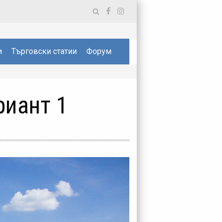
и
Търговски статии
Форум
риант 1