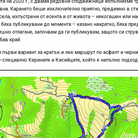
нта на 2020 г., с двама редовни сподвижници изпълнихме 
явна. Карането беше изключително приятно, предимно в ст
ела, изпъстрени от есента и от живота – някогашен или на
бяха публикувани до момента – казано накратко, бяха пред
дишно отлагане, започвам да ги публикувам, защото си струв
бав край.
 първи вариант за кратък и лек маршрут по асфалт и черни
 по-специално Керините и Кисийците, който е напълно подхо