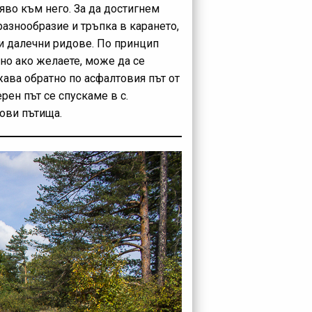
ляво към него. За да достигнем
разнообразие и тръпка в карането,
 и далечни ридове. По принцип
 но ако желаете, може да се
жава обратно по асфалтовия път от
рен път се спускаме в с.
тови пътища.