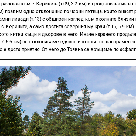
разклон към с. Керините (т.09, 3.2 км) и продължаваме на
 км) правим едно отклонение по черни пътища, които внасят 
амни ливади (т.13) с обширен изглед към околните близки
. Керините, а само достига северния му край (т.16, 5.9 км),
лкото китни къщи и дворове в него. Иначе карането продъл
17, 6.6 км) се отклоняваме вдясно и отново по панорамен че
ъщо е доста приятно. От него до Трявна се връщаме по асфал