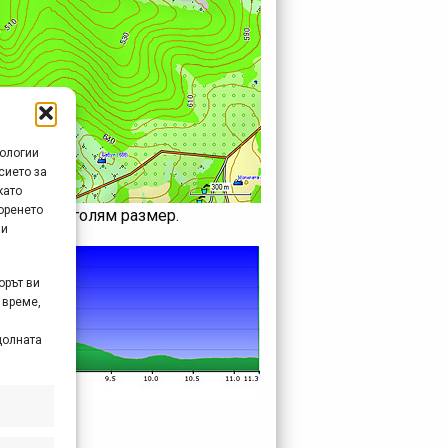
нологии
сието за
като
оренето
орите в по-голям размер.
 и
орът ви
 време,
долната
;