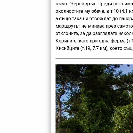
към с. Черновръх. Преди него има 
околностите му обаче, в т.10 (4.1
а също така ни отвеждат до панор
маршрутът не минава през самото с
отклоните, за да разгледате няко
Керините, като при една ферма (т.
Кисийците (т.19, 7.7 км), което с