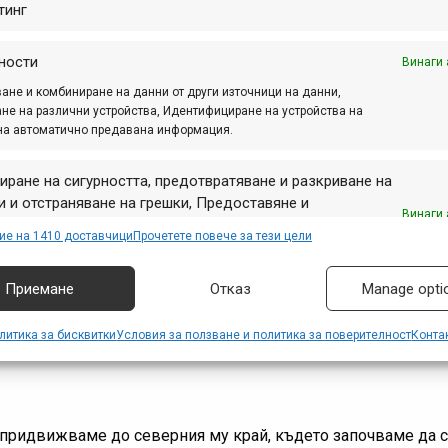
тинг
R2)
ности
Винаги 
КФН=2.5)
ане и комбиниране на данни от други източници на данни,
не на различни устройства, Идентифициране на устройства на
на автоматично предавана информация.
висимост от темпото, почивките и т.н. )
иране на сигурността, предотвратяване и разкриване на
 (за разпечатване) можете да изтеглите в края на стат
 и отстраняване на грешки, Предоставяне и
Винаги 
авяне на реклама и съдържание, Запазване и
 трудност на пътеки, пътища и маршрути в МТБ-БГ
ие на 1410 доставчици
Прочетете повече за тези цели
аване на избори за поверителност.
Приемане
Отказ
Manage opti
Реклама
литика за бисквитки
Условия за ползване и политика за поверителност
Конта
е придвижваме до северния му край, където започваме да 