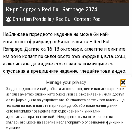
Кърт Сордж в Red Bull Rampage 2024
Christian Pondella / Red Bull Content Pool
Наближава поредното издание на може би най-
известното фрийрайд събитие в света – Red Bull
Rampage. Датите са 16-18 октомври, атлетите и екипите
им вече копаят по склоновете във Върджин, Юта, САЩ,
а ако искате да видите сто от най-запомнящите се
спускания в предишните издания, гледайте това видео:
https://www.youtube.com/watch?v=LTt4br9KRZc
.
Manage your privacy
За да предоставим най-добрата изживяност, ние и нашите партньори
Повече информация за събитието вижте тук:
използваме технологии като бисквитки за съхраняване и/или достъп
https://www.redbull.com/int-en/events/red-bull-rampage
.
до информацията за устройството. Съгласието за тези технологии ще
позволи на нас и нашите партньори да обработваме лични данни,
като например поведение при сърфиране или уникални
идентификатори на този сайт. Неодоренето или оттеглянето на
съгласието може да засегне неблагоприятно определени функции и
функции.