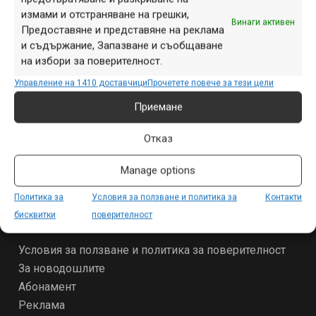
измами и отстраняване на грешки,
Винаги активен
Предоставяне и представяне на реклама
и съдържание, Запазване и съобщаване
на избори за поверителност.
Управление на 1410 доставчици
Прочетете повече за тези цели
СЕКЦИИ
Приемане
Начало
Продукти
Отказ
Събития
Специализирано
Manage options
Други
Политика за
Условия за ползване и политика за
Контакти
бисквитки
поверителност
ЗА МТБ-БГ
Условия за ползване и политика за поверителност
За новодошлите
Абонамент
Реклама