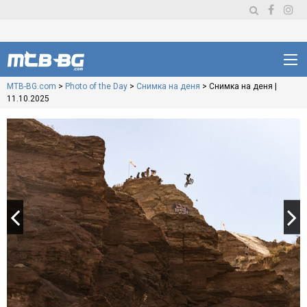
MTB-BG.com
>
Photo of the Day
>
Снимка на деня
>
Снимка на деня |
11.10.2025
Навигация