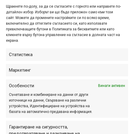
Щракнете по-долу, за да се съгласите с горното или направете по-
Реклама
детайлен избор. Изборът ви ще бъде приложен само към този
сайт. Можете да промените настройките си по всяко време,
включително да оттеглите съгласието си, като използвате
превключващите бутони в Политиката за бисквитките или като
Ако желаете да изпратите ваши снимки за публикуване в
кликнете върху бутона управление на съгласие в долната част на
екрана.
MTB-BG.com, свържете се с нас на
info@mtb-bg.com
или
използвайте някой от начините, описани в тази страница:
Статистика
https://mtb-bg.com/mtb-bg-contributors/
.
Маркетинг
ПАРТНЬОРИ
Особености
Винаги активен
Съчетаване и комбиниране на данни от други
източници на данни, Свързване на различни
устройства, Идентифициране на устройства на
базата на автоматично предавана информация.
Гарантиране на сигурността,
предотвратяване и разкриване на