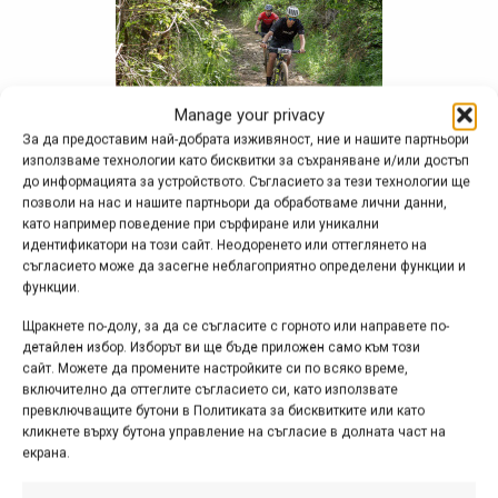
Manage your privacy
За да предоставим най-добрата изживяност, ние и нашите партньори
използваме технологии като бисквитки за съхраняване и/или достъп
до информацията за устройството. Съгласието за тези технологии ще
позволи на нас и нашите партньори да обработваме лични данни,
като например поведение при сърфиране или уникални
идентификатори на този сайт. Неодоренето или оттеглянето на
съгласието може да засегне неблагоприятно определени функции и
функции.
Щракнете по-долу, за да се съгласите с горното или направете по-
детайлен избор. Изборът ви ще бъде приложен само към този
сайт. Можете да промените настройките си по всяко време,
включително да оттеглите съгласието си, като използвате
превключващите бутони в Политиката за бисквитките или като
кликнете върху бутона управление на съгласие в долната част на
екрана.