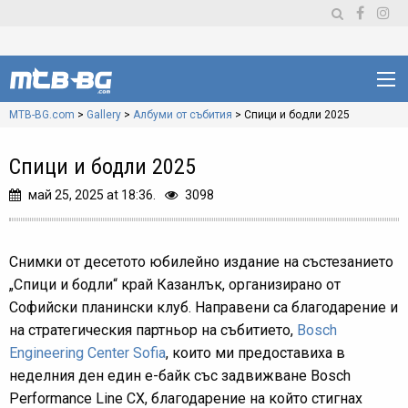
MTB-BG.com
>
Gallery
>
Албуми от събития
>
Спици и бодли 2025
Спици и бодли 2025
май 25, 2025 at 18:36.
3098
Снимки от десетото юбилейно издание на състезанието
„Спици и бодли“ край Казанлък, организирано от
Софийски планински клуб. Направени са благодарение и
на стратегическия партньор на събитието,
Bosch
Engineering Center Sofia
, които ми предоставиха в
неделния ден един е-байк със задвижване Bosch
Performance Line CX, благодарение на който стигнах