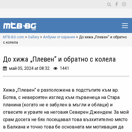
MTB-BG.com
>
Gallery
>
Албуми от карания
>
До хижа „Плевен“ и обратно
с колела
До хижа „Плевен“ и обратно с колела
май 05, 2024 at 08:32.
1441
Хижа „Плевен“ е разположена в подстъпите към вр.
Ботев, с невероятен изглед към първенеца на Стара
планина (когато не е забулен в мъгли и облаци) и
отвесите и урвите на неговия Северен Джендем. За мой
срам досега не бях посещавал това възхитително място
в Балкана и точно това бе основната ми мотивация да