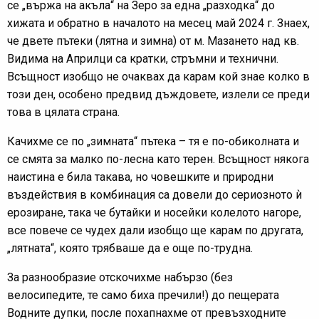
се „вържа на акъла“ на Зеро за една „разходка“ до
хижата и обратно в началото на месец май 2024 г. Знаех,
че двете пътеки (лятна и зимна) от м. Мазането над кв.
Видима на Априлци са кратки, стръмни и технични.
Всъщност изобщо не очаквах да карам кой знае колко в
този ден, особено предвид дъждовете, излели се преди
това в цялата страна.
Качихме се по „зимната“ пътека – тя е по-обиколната и
се смята за малко по-лесна като терен. Всъщност някога
наистина е била такава, но човешките и природни
въздействия в комбинация са довели до сериозното ѝ
ерозиране, така че бутайки и носейки колелото нагоре,
все повече се чудех дали изобщо ще карам по другата,
„лятната“, която трябваше да е още по-трудна.
За разнообразие отскочихме набързо (без
велосипедите, те само биха пречили!) до пещерата
Водните дупки, после похапнахме от превъзходните