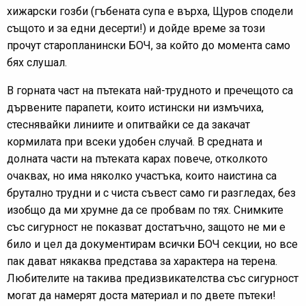
хижарски гозби (гъбената супа е върха, Щуров сподели
същото и за едни десерти!) и дойде време за този
прочут старопланински БОЧ, за който до момента само
бях слушал.
В горната част на пътеката най-трудното и пречещото са
дървените парапети, които истински ни измъчиха,
стеснявайки линиите и опитвайки се да закачат
кормилата при всеки удобен случай. В средната и
долната части на пътеката карах повече, отколкото
очаквах, но има няколко участъка, които наистина са
брутално трудни и с чиста съвест само ги разгледах, без
изобщо да ми хрумне да се пробвам по тях. Снимките
със сигурност не показват достатъчно, защото не ми е
било и цел да документирам всички БОЧ секции, но все
пак дават някаква представа за характера на терена.
Любителите на такива предизвикателства със сигурност
могат да намерят доста материал и по двете пътеки!