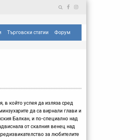
и
Търговски статии
Форум
, в който успея да изляза сред
 минзухарите да са вирнали глави и
нския Балкан, и по-специално над
адвиснала от скалния венец над
 предизвикателство за любителите