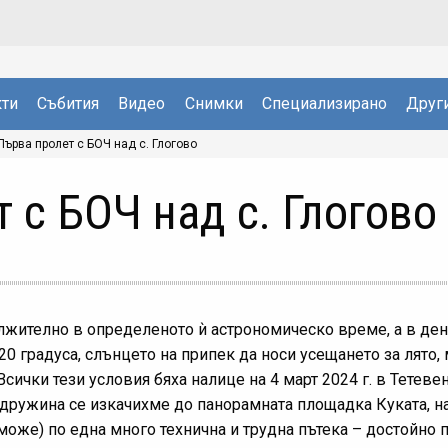
ти
Събития
Видео
Снимки
Специализирано
Друг
Първа пролет с БОЧ над с. Глогово
 с БОЧ над с. Глогово
лжително в определеното ѝ астрономическо време, а в деня
0 градуса, слънцето на припек да носи усещането за лято,
сички тези условия бяха налице на 4 март 2024 г. в Тетеве
а дружина се изкачихме до панорамната площадка Куката, н
о може) по една много технична и трудна пътека – достойно