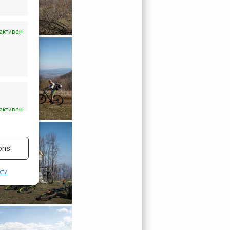
активен
активен
ons
кти