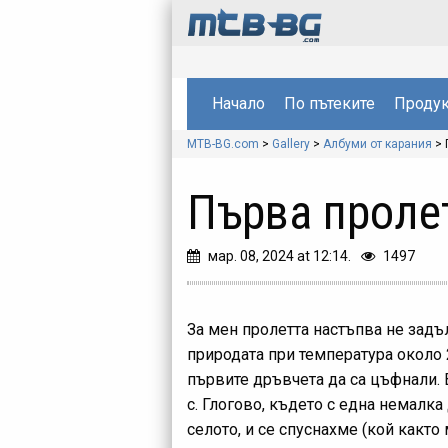
Начало
По пътеките
Продук
MTB-BG.com
>
Gallery
>
Албуми от карания
>
Първа пролет
мар. 08, 2024 at 12:14.
1497
За мен пролетта настъпва не задъ
природата при температура около 2
първите дръвчета да са цъфнали. В
с. Глогово, където с една немалк
селото, и се спуснахме (кой какт