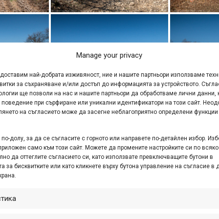
Manage your privacy
едоставим най-добрата изживяност, ние и нашите партньори използваме тех
витки за съхраняване и/или достъп до информацията за устройството. Съгла
ологии ще позволи на нас и нашите партньори да обработваме лични данни, 
 поведение при сърфиране или уникални идентификатори на този сайт. Неод
глянето на съгласието може да засегне неблагоприятно определени функции
по-долу, за да се съгласите с горното или направете по-детайлен избор. Изб
приложен само към този сайт. Можете да промените настройките си по всяко
лно да оттеглите съгласието си, като използвате превключващите бутони в
а за бисквитките или като кликнете върху бутона управление на съгласие в 
крана.
стика