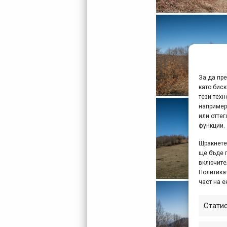
За да пр
като биск
тези техн
например
или отте
функции.
Щракнете 
ще бъде 
включите
Политикат
част на е
Стати