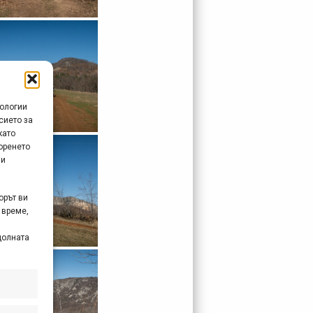
нологии
сието за
като
оренето
 и
орът ви
 време,
долната