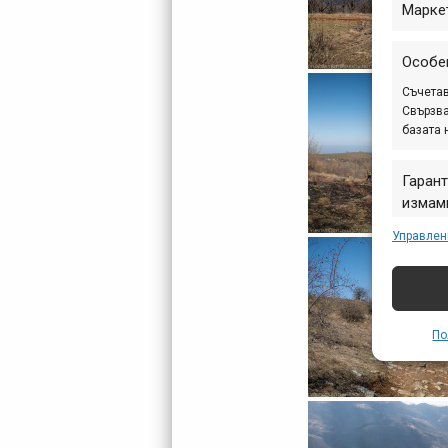
Марке
Особе
Съчетав
Свързва
базата 
Гарант
измами
предст
Управлен
съобщ
По