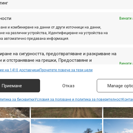
тинг
ности
Винаги 
ане и комбиниране на данни от други източници на данни,
не на различни устройства, Идентифициране на устройства на
на автоматично предавана информация.
иране на сигурността, предотвратяване и разкриване на
 и отстраняване на грешки, Предоставяне и
Винаги 
авяне на реклама и съдържание, Запазване и
ие на 1410 доставчици
Прочетете повече за тези цели
аване на избори за поверителност.
Приемане
Отказ
Manage opti
литика за бисквитки
Условия за ползване и политика за поверителност
Конта