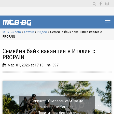
MTB-BG.com
>
Статии
>
Видео
>
Семейна байк ваканция в Италия с
PROPAIN
Семейна байк ваканция в Италия с
PROPAIN
мар. 01, 2026 at 17:13.
397
Кликнете 'Съгласен съм', за да
активирате Youtube
Политика за бисквитки