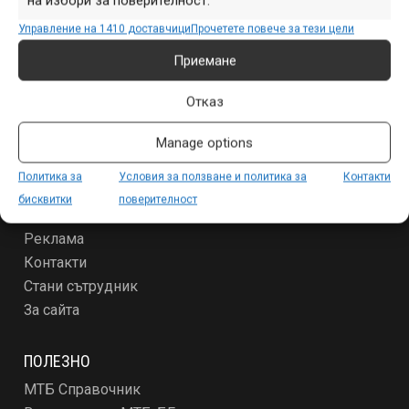
на избори за поверителност.
Продукти
Управление на 1410 доставчици
Прочетете повече за тези цели
Събития
Приемане
Специализирано
Други
Отказ
ЗА МТБ-БГ
Manage options
Условия за ползване и политика за поверителност
Политика за
Условия за ползване и политика за
Контакти
За новодошлите
бисквитки
поверителност
Абонамент
Реклама
Контакти
Стани сътрудник
За сайта
ПОЛЕЗНО
МТБ Справочник