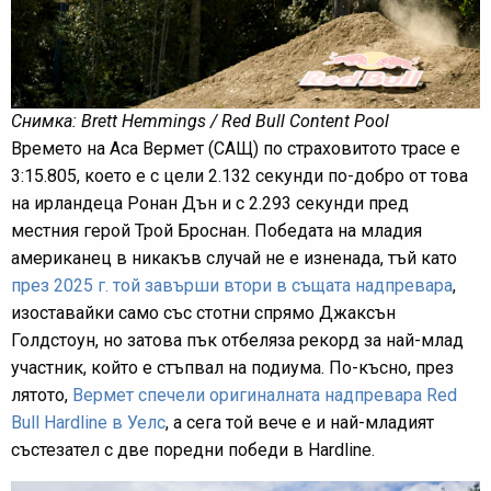
Снимка: Brett Hemmings / Red Bull Content Pool
Времето на Аса Вермет (САЩ) по страховитото трасе е
3:15.805, което е с цели 2.132 секунди по-добро от това
на ирландеца Ронан Дън и с 2.293 секунди пред
местния герой Трой Броснан. Победата на младия
американец в никакъв случай не е изненада, тъй като
през 2025 г. той завърши втори в същата надпревара
,
изоставайки само със стотни спрямо Джаксън
Голдстоун, но затова пък отбеляза рекорд за най-млад
участник, който е стъпвал на подиума. По-късно, през
лятото,
Вермет спечели оригиналната надпревара Red
Bull Hardline в Уелс
, а сега той вече е и най-младият
състезател с две поредни победи в Hardline.