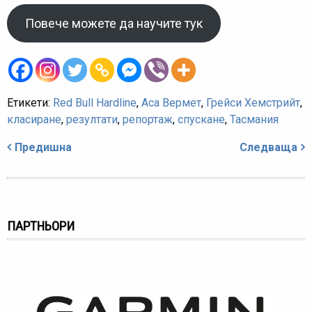
Повече можете да научите тук
Етикети:
Red Bull Hardline
,
Аса Вермет
,
Грейси Хемстрийт
,
класиране
,
резултати
,
репортаж
,
спускане
,
Тасмания
Навигация
Предишна
Следваща
ПАРТНЬОРИ