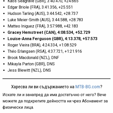
Kaos Seagrave (GBR), 3:40.470, +24.665
Edgar Briole (FRA), 3:41.356, +25.551
Hudson Tarling (AUS), 3:44.542, +28.737
Luke Meier-Smith (AUS), 3:44.588, +28.783
Matteo Iniguez (FRA), 3:57.988, +42.183
Gracey Hemstreet (CAN), 4:08.534, +52.729
Louise-Anna Ferguson (GBR), 4:13.378, +57.573
Roger Vieira (BRA), 4:24.334, +1:08.529
Théo Erlangsen (RSA), 4:37.721, +1:21.916
Brook Macdonald (NZL), DNF
Mikayla Parton (GBR), DNS
Jess Blewitt (NZL), DNS
Харесва ли ви съдържанието на
MTB-BG.com
?
Искате ли и занапред да има достатъчно от него? Вече
можете да подкрепите дейността ни чрез Абонамент за
физически лица.