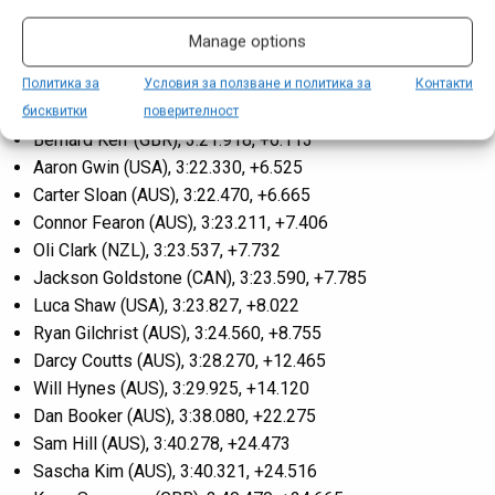
резултати на състезанието:
Manage options
Asa Vermette (USA), 3:15.805, -2.132
Rónán Dunne (IRL), 3:17.937, +2.132
Политика за
Условия за ползване и политика за
Контакти
Troy Brosnan (AUS), 3:18.098, +2.293
бисквитки
поверителност
Bernard Kerr (GBR), 3:21.918, +6.113
Aaron Gwin (USA), 3:22.330, +6.525
Carter Sloan (AUS), 3:22.470, +6.665
Connor Fearon (AUS), 3:23.211, +7.406
Oli Clark (NZL), 3:23.537, +7.732
Jackson Goldstone (CAN), 3:23.590, +7.785
Luca Shaw (USA), 3:23.827, +8.022
Ryan Gilchrist (AUS), 3:24.560, +8.755
Darcy Coutts (AUS), 3:28.270, +12.465
Will Hynes (AUS), 3:29.925, +14.120
Dan Booker (AUS), 3:38.080, +22.275
Sam Hill (AUS), 3:40.278, +24.473
Sascha Kim (AUS), 3:40.321, +24.516