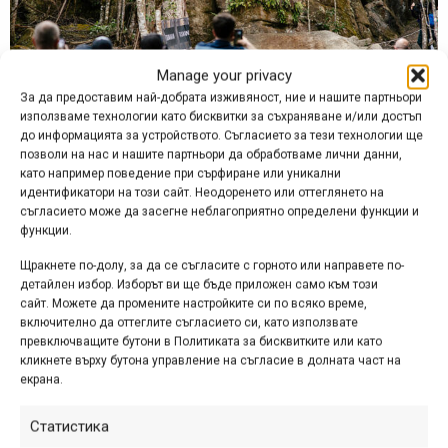
Manage your privacy
За да предоставим най-добрата изживяност, ние и нашите партньори
използваме технологии като бисквитки за съхраняване и/или достъп
до информацията за устройството. Съгласието за тези технологии ще
Снимка: Graeme Murray / Red Bull Content Pool
позволи на нас и нашите партньори да обработваме лични данни,
За Грейси Хемстрийт (Канада) тазгодишната победа е
като например поведение при сърфиране или уникални
идентификатори на този сайт. Неодоренето или оттеглянето на
втора поред в австралийското издание, след като през
съгласието може да засегне неблагоприятно определени функции и
2025 г. тя стана първата жена, която премина успешно
функции.
цялото трасе и спечели в категорията на дамите.
Щракнете по-долу, за да се съгласите с горното или направете по-
Единствената друга състезателка, която успя да
детайлен избор. Изборът ви ще бъде приложен само към този
финишира в събота, е Луис Фъргюсън от
сайт. Можете да промените настройките си по всяко време,
Великобритания.
включително да оттеглите съгласието си, като използвате
превключващите бутони в Политиката за бисквитките или като
кликнете върху бутона управление на съгласие в долната част на
екрана.
Статистика