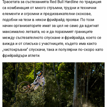
Трасетата за състезанията Red Bull Hardline по традиция
са комбинация от много стръмни, трудни и технични
елементи и огромни и предизвикателни скокове,
подобни на тези в някои фрийрайд прояви. По този
начин организаторите имат за цел не само да вдигнат
максимално летвата, но и да поразмият границите
между състезателното спускане и фрийрайда, което се
вижда и от списъка с участниците, където има както
„чистокръвни“ спускачи, така и популярни по-скоро като
фрийрайдъри атлети.