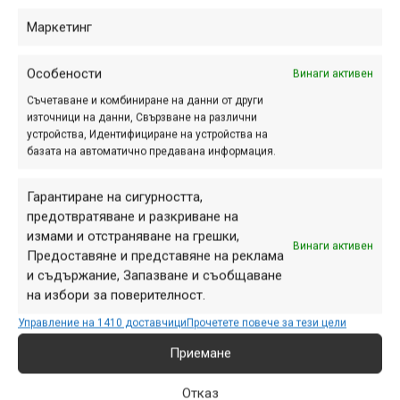
Маркетинг
Особености
Винаги активен
Съчетаване и комбиниране на данни от други
източници на данни, Свързване на различни
устройства, Идентифициране на устройства на
базата на автоматично предавана информация.
Снимка: Graeme Murray / Red Bull Content Pool
Гарантиране на сигурността,
предотвратяване и разкриване на
Реклама
измами и отстраняване на грешки,
Винаги активен
Предоставяне и представяне на реклама
и съдържание, Запазване и съобщаване
Запис от прякото излъчване на квалификационните
на избори за поверителност.
спускания в събота може да гледате тук:
Управление на 1410 доставчици
Прочетете повече за тези цели
https://www.youtube.com/watch?v=uApcmusiRV8
.
Приемане
Ето ги и пълните резултати от квалификацията в
събота, които се превърнаха и в официални
Отказ