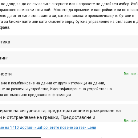
по-долу, за да се съгласите с горното или направете по-детайлен избор. Изб
лко неща. Едното е, че не смятам да взимам страна и да з
приложен само към този сайт. Можете да промените настройките си по всяко
лно да оттеглите съгласието си, като използвате превключващите бутони в
 хора, които са ангажирани със състезанията (като организа
а за бисквитките или като кликнете върху бутона управление на съгласие в 
ъм официални изявления на замесените лица и организации
крана.
вност да споделя и всякакви други публично и официално и
орги Георгиев, който е основател и председател на кол
стика
 Етичната комисия на UCI, т.е. един от хората, които са под
тинг
 случващото се в БФК може да прочетете в сайта на КК
n-bfk/
.
ности
Винаги 
ане и комбиниране на данни от други източници на данни,
не на различни устройства, Идентифициране на устройства на
Реклама
на автоматично предавана информация.
иране на сигурността, предотвратяване и разкриване на
 и отстраняване на грешки, Предоставяне и
Винаги 
авяне на реклама и съдържание, Запазване и
ие на 1410 доставчици
Прочетете повече за тези цели
ия колоездене
,
георги георгиев
,
изявление
,
КК Курбел
,
нел
аване на избори за поверителност.