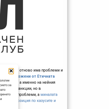
 1-2 години отново има проблеми и
циите, наложени от Етичната
нологии
ене (БФК)
, а именно на нейния
сието за
 по тези санкции, но в
като
и с тези проблеми, а
миналата
оренето
 и
 своята позиция по казусите и