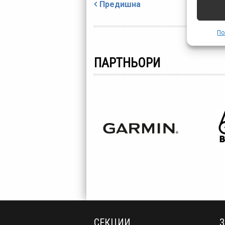
Навигация
Предишна
По
ПАРТНЬОРИ
СЕКЦИИ
З