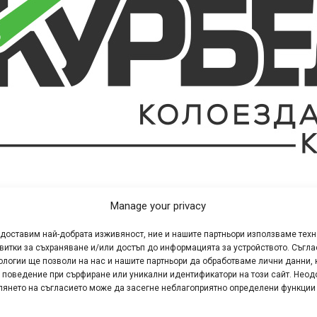
знаят, че в българското спортно колоездене в последните
Manage your privacy
ната дума. Най-яркото проявление за всичко това бяха
санк
едоставим най-добрата изживяност, ние и нашите партньори използваме тех
ове на ръководството на Българска федерация колоезд
витки за съхраняване и/или достъп до информацията за устройството. Съгла
наил Ангелов, който е член на УС. Все още тече обжалване
ологии ще позволи на нас и нашите партньори да обработваме лични данни, 
е официални изявления от ръководството на БФК, свързан
 поведение при сърфиране или уникални идентификатори на този сайт. Неод
глянето на съгласието може да засегне неблагоприятно определени функции
наил Ангелов смята да изложи в поредица от видеоклипове
ацията
.