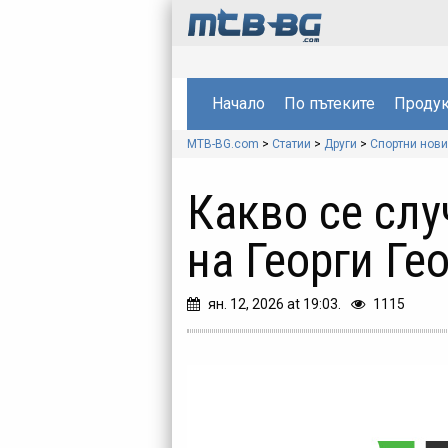
Начало
По пътеките
Продук
MTB-BG.com
>
Статии
>
Други
>
Спортни нов
Какво се сл
на Георги Ге
ян. 12, 2026 at 19:03.
1115