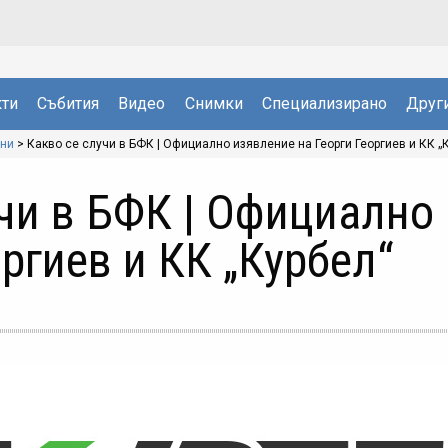
ти
Събития
Видео
Снимки
Специализирано
Друг
ини
>
Какво се случи в БФК | Официално изявление на Георги Георгиев и КК „
учи в БФК | Официално
оргиев и КК „Курбел“