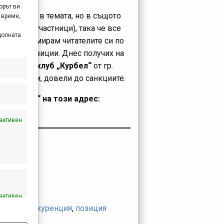
орът ви
адълбавам в темата, но в същото
 време,
тори или участници), така че все
долната
 да информирам читателите си по
зразени позиции. Днес получих на
оездачен клуб „Курбел“
от гр.
али сигнали, довели до санкциите.
 „Курбел“ на този адрес:
активен
активен
оялна конкуренция
,
позиция