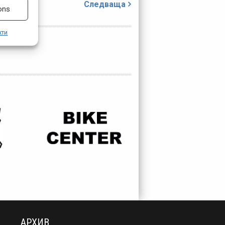
Следваща
ons
кти
АРХИВ