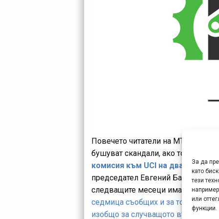
Повечето читатели на MTB-BG.com 
бушуват скандали, ако това е точ
За да пр
комисия към UCI на двама член
като биск
председател Евгений Балев и на Да
тези техн
следващите месеци имаше поне дв
например
или отте
седмица съобщих и за това, че Да
функции.
изобщо за случващото във федер