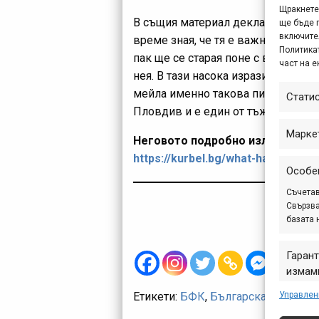
Щракнете 
В същия материал декларирах няко
ще бъде 
включите
време зная, че тя е важна за много
Политикат
пак ще се старая поне с връзки к
част на е
нея. В тази насока изразих и гото
мейла именно такова писмо от
Ге
Стати
Пловдив и е един от тъжителите до
Марке
Неговото подробно изложение за
https://kurbel.bg/what-happened-i
Особе
Съчетав
Свързва
базата 
Гарант
измами
предст
Управлен
Етикети:
БФК
,
Българска федерац
съобщ