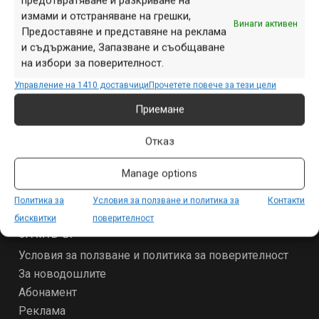
предотвратяване и разкриване на
измами и отстраняване на грешки,
Винаги активен
Предоставяне и представяне на реклама
и съдържание, Запазване и съобщаване
на избори за поверителност.
Управление на 1410 доставчици
Прочетете повече за тези цели
СЕКЦИИ
Приемане
Начало
Продукти
Отказ
Събития
Manage options
Специализирано
Други
Политика за
Условия за ползване и политика за
Контакти
бисквитки
поверителност
ЗА МТБ-БГ
Условия за ползване и политика за поверителност
За новодошлите
Абонамент
Реклама