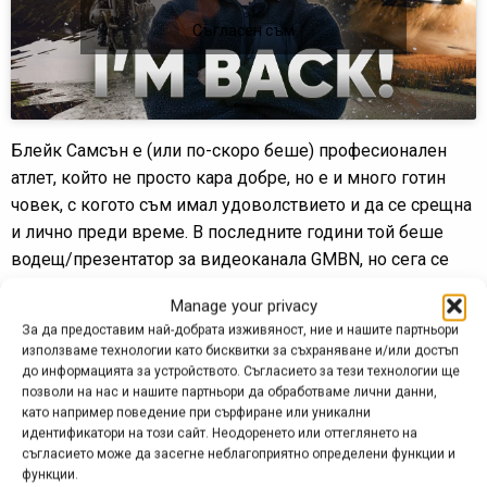
Съгласен съм
Блейк Самсън е (или по-скоро беше) професионален
атлет, който не просто кара добре, но е и много готин
човек, с когото съм имал удоволствието и да се срещна
и лично преди време. В последните години той беше
водещ/презентатор за видеоканала GMBN, но сега се
завръща в онлайн пространството с изцяло обновена
Manage your privacy
версия на
своя собствен канал в YouTube
, който вече ще
За да предоставим най-добрата изживяност, ние и нашите партньори
е посветен на различни приключения сред природата,
използваме технологии като бисквитки за съхраняване и/или достъп
включващи, разбира се, планинско колоездене, но също
до информацията за устройството. Съгласието за тези технологии ще
позволи на нас и нашите партньори да обработваме лични данни,
така и мотоциклети и офроуд. Това горе е
като например поведение при сърфиране или уникални
встъпителното видео – ако ви е интересна тематиката,
идентификатори на този сайт. Неодоренето или оттеглянето на
следете канала!
съгласието може да засегне неблагоприятно определени функции и
функции.