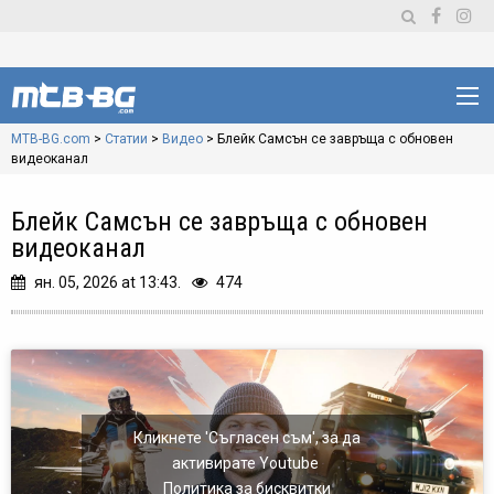
MTB-BG.com
>
Статии
>
Видео
>
Блейк Самсън се завръща с обновен
видеоканал
Блейк Самсън се завръща с обновен
видеоканал
ян. 05, 2026 at 13:43.
474
Кликнете 'Съгласен съм', за да
активирате Youtube
Политика за бисквитки