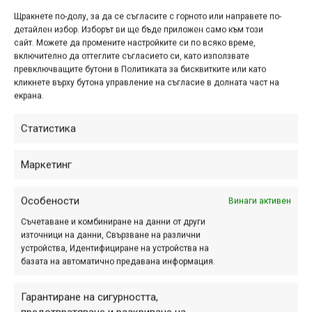
Реклама
Щракнете по-долу, за да се съгласите с горното или направете по-
детайлен избор. Изборът ви ще бъде приложен само към този
сайт. Можете да промените настройките си по всяко време,
включително да оттеглите съгласието си, като използвате
превключващите бутони в Политиката за бисквитките или като
кликнете върху бутона управление на съгласие в долната част на
Етикети:
youtube
,
Блейк Самсън
,
видео
екрана.
Навигация
Предишна
Следваща
Статистика
Маркетинг
ПАРТНЬОРИ
Особености
Винаги активен
Съчетаване и комбиниране на данни от други
източници на данни, Свързване на различни
устройства, Идентифициране на устройства на
базата на автоматично предавана информация.
Гарантиране на сигурността,