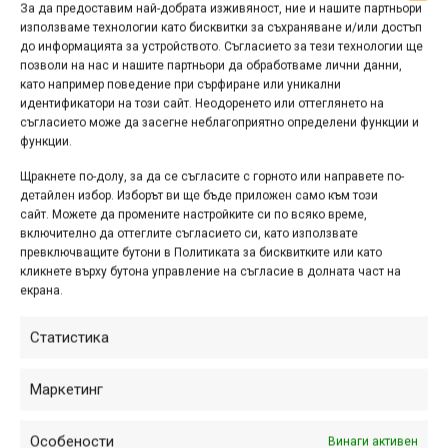
За да предоставим най-добрата изживяност, ние и нашите партньори
използваме технологии като бисквитки за съхраняване и/или достъп
до информацията за устройството. Съгласието за тези технологии ще
позволи на нас и нашите партньори да обработваме лични данни,
като например поведение при сърфиране или уникални
идентификатори на този сайт. Неодоренето или оттеглянето на
При 13–14 годишните първото място спечели Светозар
съгласието може да засегне неблагоприятно определени функции и
Петров от Riders United с отлично време от 1:31.03
функции.
минути, следван от Ангел Ангелов (Black Sea Tsunami,
Щракнете по-долу, за да се съгласите с горното или направете по-
1:32.91) и Стоил Миланов (Riders United, 1:33.36).
детайлен избор. Изборът ви ще бъде приложен само към този
сайт. Можете да промените настройките си по всяко време,
включително да оттеглите съгласието си, като използвате
превключващите бутони в Политиката за бисквитките или като
кликнете върху бутона управление на съгласие в долната част на
екрана.
Статистика
Маркетинг
Особености
Винаги активен