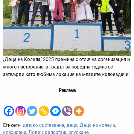
„Деца на Колела“ 2025 премина с отлична организация и
много настроение, а градът за поредна година се
затвърди като любима локация на младите колоездачи!
Реклама
Етикети:
детско състезание
,
деца
,
Деца на колела
,
класиране
,
Ловеч
,
репортаж
,
спускане