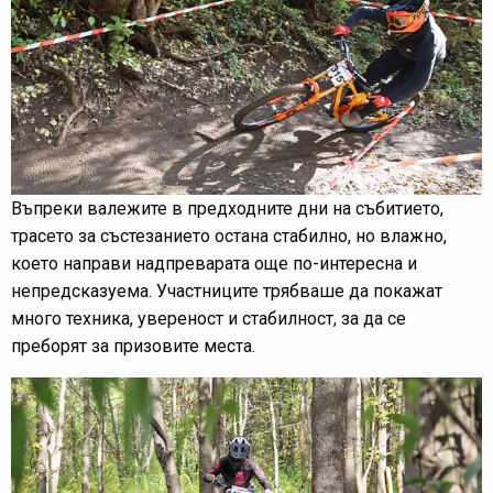
Въпреки валежите в предходните дни на събитието,
трасето за състезанието остана стабилно, но влажно,
което направи надпреварата още по-интересна и
непредсказуема. Участниците трябваше да покажат
много техника, увереност и стабилност, за да се
преборят за призовите места.