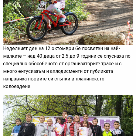
Неделният ден на 12 октомври бе посветен на най-
малките – над 40 деца от 2,5 до 9 години се спуснаха по
специално обособеното от организаторите трасе и с
много ентусиазъм и аплодисменти от публиката
направиха първите си стъпки в планинското
колоездене.