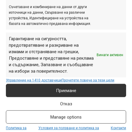
Съчетаване и комбиниране на данни от други
източници на данни, Свързване на различни
В категорията на 10–12 годишните, победител стана
устройства, Идентифициране на устройства на
базата на автоматично предавана информация.
Ивелин Александров от Riders United, който спусна
трасето за 1:37.22 минути. Втори завърши неговият
Гарантиране на сигурността,
съотборник Георги Даскалов с 1:41.16, а трети се нареди
предотвратяване и разкриване на
Самуил Даков от Troyan Horse с време 1:42.44.
измами и отстраняване на грешки,
Винаги активен
Предоставяне и представяне на реклама
При 17–18 годишните победата грабна Иван Гавазов от
и съдържание, Запазване и съобщаване
Troyan Horse с време 1:30.24 минути, следван от Пламен
на избори за поверителност.
Петков и Румен Стайков. При момичетата първа се
Управление на 1410 доставчици
Прочетете повече за тези цели
класира Гергана Господинова, а втора остана Ивайла
Брезоева.
Приемане
Отказ
Manage options
Политика за
Условия за ползване и политика за
Контакти