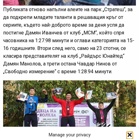
Публиката отново напълни алеите на парк „Стратеш“, за
да подкрепи младите таланти в решаващия кръг от
сериите, където най-доброто време за деня успя да
постигне Дамян Иванчев от клуб „МСМ“, който спря
часовника на 1:27.98 минути и оглави категорията на 15-
16 годишните. Втори след него, само на 23 стотни, се
класира представителят на клуб „Райдърс Юнайтед“
Дамян Манолов, а трети остана Чавдар Нинов от
„Свободно измерение“ с време 1:28.94 минути.
Manage your privacy