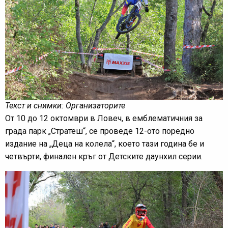
Текст и снимки: Организаторите
От 10 до 12 октомври в Ловеч, в емблематичния за
града парк „Стратеш“, се проведе 12-ото поредно
издание на „Деца на колела“, което тази година бе и
четвърти, финален кръг от Детските даунхил серии.