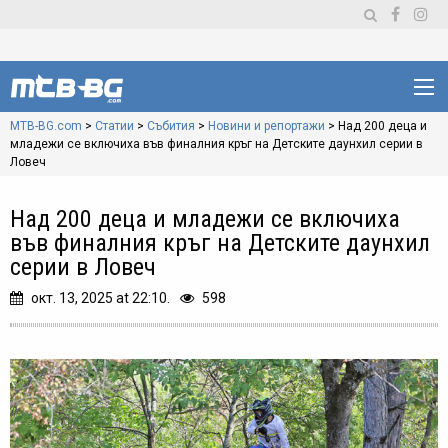
MTB-BG.com
>
Статии
>
Събития
>
Новини и репортажи
>
Над 200 деца и
младежи се включиха във финалния кръг на Детските даунхил серии в
Ловеч
Над 200 деца и младежи се включиха
във финалния кръг на Детските даунхил
серии в Ловеч
окт. 13, 2025 at 22:10.
598