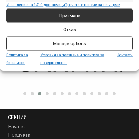
Управление на 1410 доставчици
Прочетете повече за тези цели
Приемане
ПАРТНЬОРИ
Отказ
Manage options
Политика за
Условия за ползване и политика за
Контакти
бисквитки
поверителност
СЕКЦИИ
Начало
Продукти