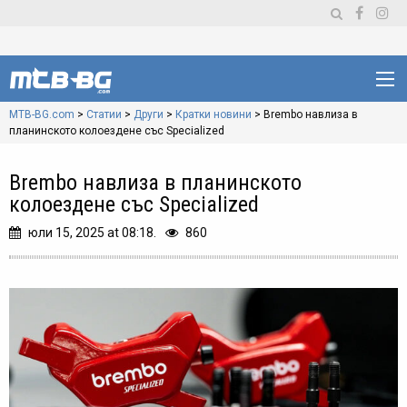
MTB-BG.com
>
Статии
>
Други
>
Кратки новини
>
Brembo навлиза в
планинското колоездене със Specialized
Brembo навлиза в планинското
колоездене със Specialized
юли 15, 2025 at 08:18.
860