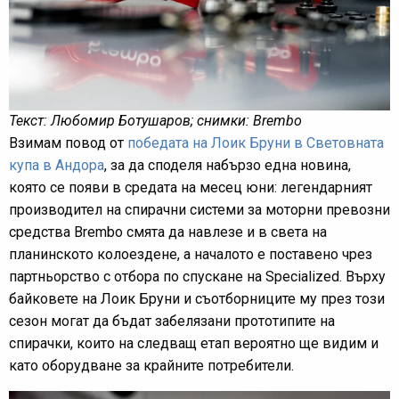
Текст: Любомир Ботушаров; снимки: Brembo
Взимам повод от
победата на Лоик Бруни в Световната
купа в Андора
, за да споделя набързо една новина,
която се появи в средата на месец юни: легендарният
производител на спирачни системи за моторни превозни
средства Brembo смята да навлезе и в света на
планинското колоездене, а началото е поставено чрез
партньорство с отбора по спускане на Specialized. Върху
байковете на Лоик Бруни и съотборниците му през този
сезон могат да бъдат забелязани прототипите на
спирачки, които на следващ етап вероятно ще видим и
като оборудване за крайните потребители.