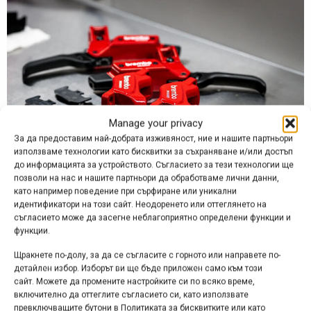
Manage your privacy
За да предоставим най-добрата изживяност, ние и нашите партньори
използваме технологии като бисквитки за съхраняване и/или достъп
до информацията за устройството. Съгласието за тези технологии ще
позволи на нас и нашите партньори да обработваме лични данни,
като например поведение при сърфиране или уникални
Засега не са обявени твърде много технически
идентификатори на този сайт. Неодоренето или оттеглянето на
подробности, но освен че са в характерния за марката
съгласието може да засегне неблагоприятно определени функции и
функции.
червен цвят, за спирачките се знае още, че са
четирибутални (с 18 мм диаметър на буталата), с
Щракнете по-долу, за да се съгласите с горното или направете по-
аксиално разположени резервоар и бутало на спирачния
детайлен избор. Изборът ви ще бъде приложен само към този
сайт. Можете да промените настройките си по всяко време,
лост и с три възможни настройки – на отдалечеността,
включително да оттеглите съгласието си, като използвате
на свободния ход и нещо, което е наречено center-to-
превключващите бутони в Политиката за бисквитките или като