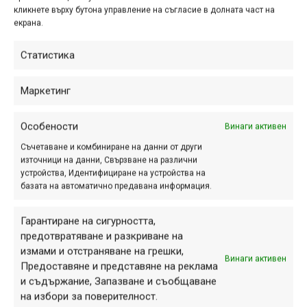
center. Чрез последната настройка можете да променяте
кликнете върху бутона управление на съгласие в долната част на
екрана.
разстоянието между оста и буталото на спирачния лост,
като по този начин се променя усещането в рамките на
Статистика
целия ход на лоста. Дисковете са с дебелина 2.3 мм, а
маркучите са със стоманена оплетка.
Маркетинг
Още снимки и малко повече информация може да
видите тук:
https://www.brembo.com/en/news-
Особености
Винаги активен
archive/brembo-specialized
.
Съчетаване и комбиниране на данни от други
източници на данни, Свързване на различни
устройства, Идентифициране на устройства на
Реклама
базата на автоматично предавана информация.
Гарантиране на сигурността,
предотвратяване и разкриване на
измами и отстраняване на грешки,
Етикети:
Brembo
,
Specialized
,
спирачки
Винаги активен
Предоставяне и представяне на реклама
Навигация
и съдържание, Запазване и съобщаване
Предишна
Следваща
на избори за поверителност.