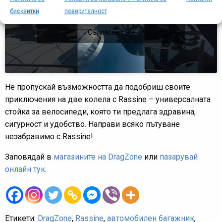
активирате Youtube
бисквитки
поверителност
Политика за бисквитки
Съгласен съм
Не пропускай възможността да подобриш своите
приключения на две колела с Rassine – универсалната
стойка за велосипеди, която ти предлага здравина,
сигурност и удобство. Направи всяко пътуване
незабравимо с Rassine!
Заповядай в
магазините на DragZone
или
пазарувай
онлайн тук
.
Етикети:
DragZone
,
Rassine
,
автомобилен багажник
,