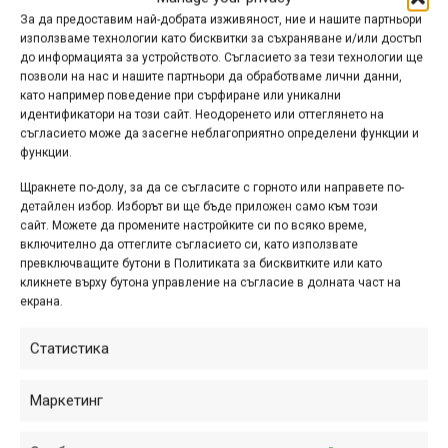
останат стабилни дори при дълги пътувания или неравни
За да предоставим най-добрата изживяност, ние и нашите партньори
пътища, независимо дали времето е дъждовно или
използваме технологии като бисквитки за съхраняване и/или достъп
слънчево. Багажниците са тествани в лаборатория дори
до информацията за устройството. Съгласието за тези технологии ще
позволи на нас и нашите партньори да обработваме лични данни,
при най-лоши климатични условия и поради това
като например поведение при сърфиране или уникални
отговарят на всички европейски стандарти за
идентификатори на този сайт. Неодоренето или оттеглянето на
безопасност, което се доказва от сертификата CE.
съгласието може да засегне неблагоприятно определени функции и
функции.
Щракнете по-долу, за да се съгласите с горното или направете по-
детайлен избор. Изборът ви ще бъде приложен само към този
сайт. Можете да промените настройките си по всяко време,
включително да оттеглите съгласието си, като използвате
превключващите бутони в Политиката за бисквитките или като
кликнете върху бутона управление на съгласие в долната част на
екрана.
Статистика
Маркетинг