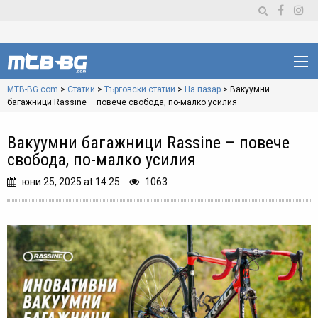
MTB-BG.com
>
Статии
>
Търговски статии
>
На пазар
>
Вакуумни
багажници Rassine – повече свобода, по-малко усилия
Вакуумни багажници Rassine – повече
свобода, по-малко усилия
юни 25, 2025 at 14:25.
1063