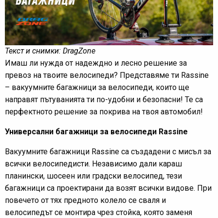
Текст и снимки: DragZone
Имаш ли нужда от надеждно и лесно решение за
превоз на твоите велосипеди? Представяме ти Rassine
– вакуумните багажници за велосипеди, които ще
направят пътуванията ти по-удобни и безопасни! Те са
перфектното решение за покрива на твоя автомобил!
Универсални багажници за велосипеди Rassine
Вакуумните багажници Rassine са създадени с мисъл за
всички велосипедисти. Независимо дали караш
планински, шосеен или градски велосипед, тези
багажници са проектирани да возят всички видове. При
повечето от тях предното колело се сваля и
велосипедът се монтира чрез стойка, която заменя