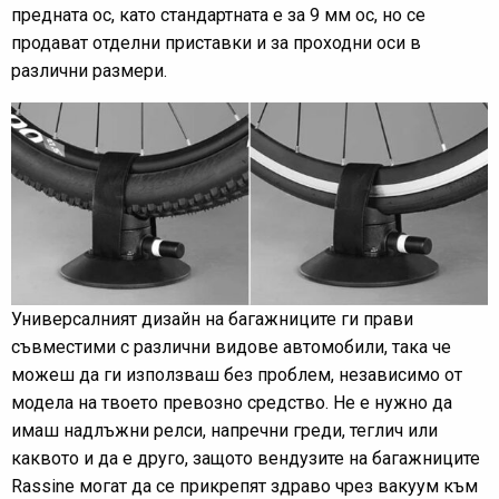
предната ос, като стандартната е за 9 мм ос, но се
продават отделни приставки и за проходни оси в
различни размери.
Универсалният дизайн на багажниците ги прави
съвместими с различни видове автомобили, така че
можеш да ги използваш без проблем, независимо от
модела на твоето превозно средство. Не е нужно да
имаш надлъжни релси, напречни греди, теглич или
каквото и да е друго, защото вендузите на багажниците
Rassine могат да се прикрепят здраво чрез вакуум към