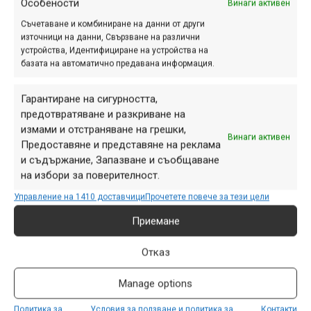
Особености
Винаги активен
Съчетаване и комбиниране на данни от други
източници на данни, Свързване на различни
устройства, Идентифициране на устройства на
базата на автоматично предавана информация.
Гарантиране на сигурността,
Лесен за използване
предотвратяване и разкриване на
измами и отстраняване на грешки,
Винаги активен
Едно от големите предимства на Rassine е неговата
Предоставяне и представяне на реклама
лесна употреба. Багажникът се монтира бързо и
и съдържание, Запазване и съобщаване
безпроблемно на покрива на автомобила, като не
на избори за поверителност.
изисква специални инструменти или умения. Просто
Управление на 1410 доставчици
Прочетете повече за тези цели
следвай инструкциите и твоите велосипеди ще бъдат
Приемане
готови за превоз само за няколко минути.
Отказ
Manage options
Кликнете 'Съгласен съм', за да
Политика за
Условия за ползване и политика за
Контакти