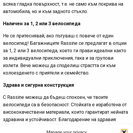
всяка гладка повърхност, т.е. не само към покрива на
автомобила, но и към задното стъкло.
Наличен за 1, 2 или 3 велосипеда
Не се притеснявай, ако пътуваш с повече от един
велосипед! Багажниците Rassine се предлагат в опции
за 1, 2 или 3 велосипеда, което ги прави идеални както
за индивидуални приключения, така и за групови
излети. Вече можеш да споделиш страстта си към
колоезденето с приятели и семейство.
Здрава и сигурна конструкция
С Rassine можеш да бъдеш спокоен, че твоите
велосипеди са в безопасност. Стойката е изработена от
висококачествени материали, които гарантират нейната
здравина и устойчивост. Благодарение на здравия
механизъм на закрепване, твоите велосипеди ще
Manage your privacy