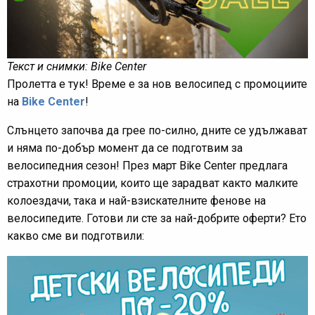
Текст и снимки: Bike Center
Пролетта е тук! Време е за нов велосипед с промоциите
на
Bike Center
!
Слънцето започва да грее по-силно, дните се удължават
и няма по-добър момент да се подготвим за
велосипедния сезон! През март Bike Center предлага
страхотни промоции, които ще зарадват както малките
колоездачи, така и най-взискателните фенове на
велосипедите. Готови ли сте за най-добрите оферти? Ето
какво сме ви подготвили: