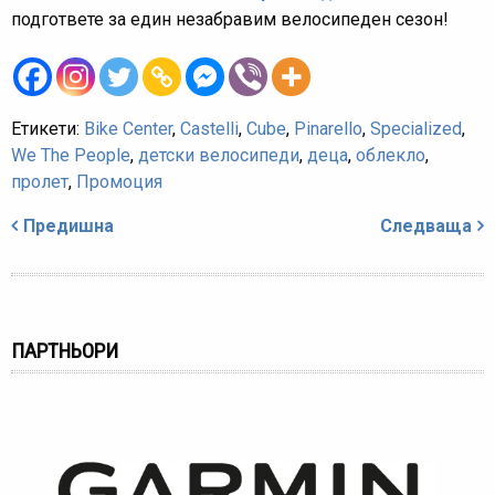
подгответе за един незабравим велосипедeн сезон!
Етикети:
Bike Center
,
Castelli
,
Cube
,
Pinarello
,
Specialized
,
We The People
,
детски велосипеди
,
деца
,
облекло
,
пролет
,
Промоция
Навигация
Предишна
Следваща
ПАРТНЬОРИ