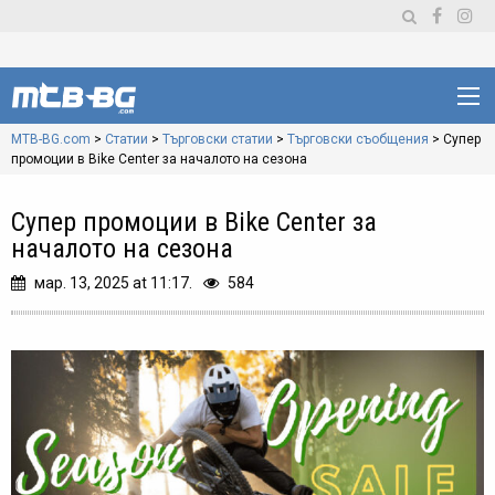
MTB-BG.com
>
Статии
>
Търговски статии
>
Търговски съобщения
>
Супер
промоции в Bike Center за началото на сезона
Супер промоции в Bike Center за
началото на сезона
мар. 13, 2025 at 11:17.
584