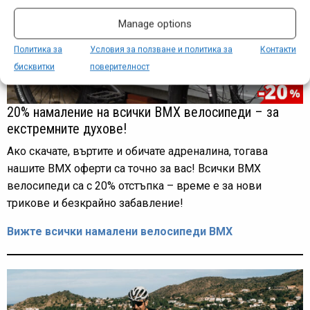
Manage options
Политика за
Условия за ползване и политика за
Контакти
бисквитки
поверителност
20% намаление на всички BMX велосипеди – за
екстремните духове!
Ако скачате, въртите и обичате адреналина, тогава
нашите BMX оферти са точно за вас! Всички BMX
велосипеди са с 20% отстъпка – време е за нови
трикове и безкрайно забавление!
Вижте всички намалени велосипеди BMX