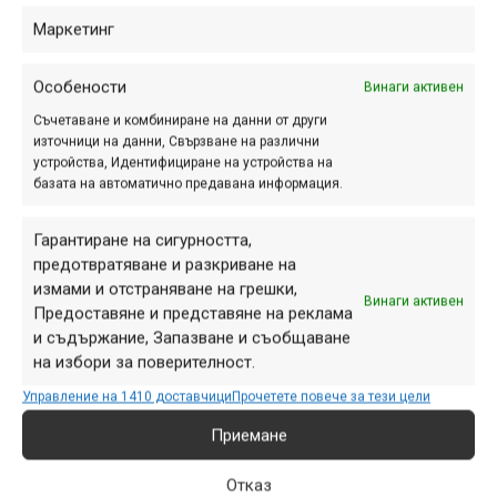
Маркетинг
Особености
Винаги активен
Съчетаване и комбиниране на данни от други
източници на данни, Свързване на различни
устройства, Идентифициране на устройства на
До 30% намаление на велосипеди Pinarello – за
базата на автоматично предавана информация.
истинските ценители на скоростта!
Pinarello е синоним на изключителна аеродинамика и
Гарантиране на сигурността,
иновативен дизайн. Ако мечтаете за върховно шосейно
предотвратяване и разкриване на
измами и отстраняване на грешки,
изживяване, сега е моментът да си го позволите на по-
Винаги активен
Предоставяне и представяне на реклама
добра цена – с до 30% намаление!
и съдържание, Запазване и съобщаване
на избори за поверителност.
Вижте всички намалени велосипеди Pinarello
Управление на 1410 доставчици
Прочетете повече за тези цели
Приемане
Отказ