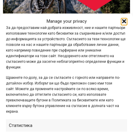
Manage your privacy
За да предоставим най-добрата изживяност, ние и нашите партньори
35% намаление на зимно облекло – карайте топло
използваме технологии като бисквитки за съхраняване и/или достъп
и стилно!
до информацията за устройството. Съгласието за тези технологии ще
позволи на нас и нашите партньори да обработваме лични данни,
Зимата не е пречка за истинските велосипедисти, а сега
като например поведение при сърфиране или уникални
можете да се екипирате с топло и функционално
идентификатори на този сайт. Неодоренето или оттеглянето на
облекло с цели 35% намаление! Не оставяйте студът да
съгласието може да засегне неблагоприятно определени функции и
функции.
ви спре, защото велосипедният сезон никога не
свършва!
Щракнете по-долу, за да се съгласите с горното или направете по-
детайлен избор. Изборът ви ще бъде приложен само към този
Вижте всички намалени продукти от категорията
сайт. Можете да промените настройките си по всяко време,
включително да оттеглите съгласието си, като използвате
превключващите бутони в Политиката за бисквитките или като
кликнете върху бутона управление на съгласие в долната част на
екрана.
Статистика