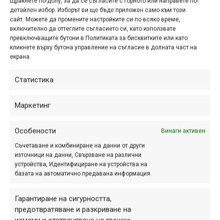
Щракнете по-долу, за да се съгласите с горното или направете по-
детайлен избор. Изборът ви ще бъде приложен само към този
сайт. Можете да промените настройките си по всяко време,
включително да оттеглите съгласието си, като използвате
Етикети:
POV
,
Red Bull Hardline
,
видео
,
Джаксън
превключващите бутони в Политиката за бисквитките или като
Голдстоун
,
спускане
,
Тасмания
кликнете върху бутона управление на съгласие в долната част на
Навигация
екрана.
Предишна
Следваща
Статистика
Маркетинг
ПАРТНЬОРИ
Особености
Винаги активен
Съчетаване и комбиниране на данни от други
източници на данни, Свързване на различни
устройства, Идентифициране на устройства на
базата на автоматично предавана информация.
Гарантиране на сигурността,
предотвратяване и разкриване на