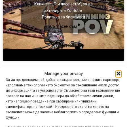
Кликнете 'Съгласен съм', за да
активирате Youtube
Политика за бисквитки
Съгласен съм
През изминалата седмица вероятно половината от МТБ
Manage your privacy
трафика в интернет се пада на материали и публикации,
За да предоставим най-добрата изживяност, ние и нашите партньори
свързани с австралийското издание на състезанието
използваме технологии като бисквитки за съхраняване и/или достъп
Red Bull Hardline, което се проведе вчера (8 февруари)
до информацията за устройството. Съгласието за тези технологии ще
позволи на нас и нашите партньори да обработваме лични данни,
на остров Тасмания. Включвам се и аз с POV видео от
като например поведение при сърфиране или уникални
камерата на победителя Джаксън Голдстоун, а запис от
идентификатори на този сайт. Неодоренето или оттеглянето на
цялото състезание може да гледате тук:
съгласието може да засегне неблагоприятно определени функции и
функции.
https://www.youtube.com/watch?v=TT2CF0B-7cc
.