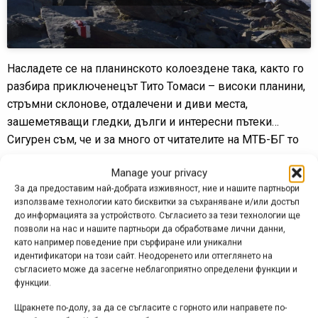
Насладете се на планинското колоездене така, както го
разбира приключенецът Тито Томаси – високи планини,
стръмни склонове, отдалечени и диви места,
зашеметяващи гледки, дълги и интересни пътеки…
Сигурен съм, че и за много от читателите на МТБ-БГ то
изглежда така – ако не винаги, то поне от време на
Manage your privacy
време. 🙂
За да предоставим най-добрата изживяност, ние и нашите партньори
използваме технологии като бисквитки за съхраняване и/или достъп
Видеото включва кадри от най-запомнящите се карания
до информацията за устройството. Съгласието за тези технологии ще
на Тито през 2023 г. във Франция, Италия, Швейцария,
позволи на нас и нашите партньори да обработваме лични данни,
Кабо Верде, Шотландия и Перу.
като например поведение при сърфиране или уникални
идентификатори на този сайт. Неодоренето или оттеглянето на
съгласието може да засегне неблагоприятно определени функции и
Реклама
функции.
Щракнете по-долу, за да се съгласите с горното или направете по-