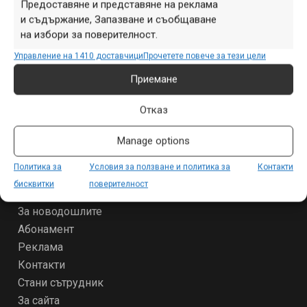
Предоставяне и представяне на реклама
и съдържание, Запазване и съобщаване
на избори за поверителност.
СЕКЦИИ
Управление на 1410 доставчици
Прочетете повече за тези цели
Начало
Приемане
Продукти
Събития
Отказ
Специализирано
Други
Manage options
Политика за
Условия за ползване и политика за
Контакти
ЗА МТБ-БГ
бисквитки
поверителност
Условия за ползване и политика за поверителност
За новодошлите
Абонамент
Реклама
Контакти
Стани сътрудник
За сайта