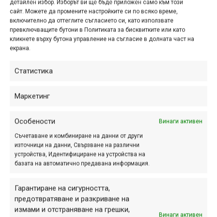
детайлен избор. Изборът ви ще бъде приложен само към този
сайт. Можете да промените настройките си по всяко време,
включително да оттеглите съгласието си, като използвате
Етикети:
2023
,
видео
,
компилация
,
Тито Томаси
превключващите бутони в Политиката за бисквитките или като
Навигация
кликнете върху бутона управление на съгласие в долната част на
Предишна
Следваща
екрана.
Статистика
Маркетинг
ПАРТНЬОРИ
Особености
Винаги активен
Съчетаване и комбиниране на данни от други
източници на данни, Свързване на различни
устройства, Идентифициране на устройства на
базата на автоматично предавана информация.
Гарантиране на сигурността,
предотвратяване и разкриване на
измами и отстраняване на грешки,
Винаги активен