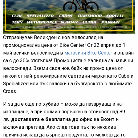
Отпразнувай Великден с нов велосипед на
промоционална цена от Bike Center! От 22 април до 1
май всички велосипеди в
магазини Bike Center
и онлайн
са с до 30% отстъпка! Промоцията е валидна за налични
велосипеди. Вземи своя нов байк на промо цена от
някои от най-реномираните световни марки като Cube и
Specialized или пък заложи на българското с любимите
Cross.
И за да е още по-хубаво – може да пазаруваш и на
изплащане, а при онлайн поръчки на стойност над 89
лв.
доставката е безплатна до офис на Еконт
и
включва преглед. Ако след това пък по някаква
причина искаш да върнеш продукта, то можеш да го