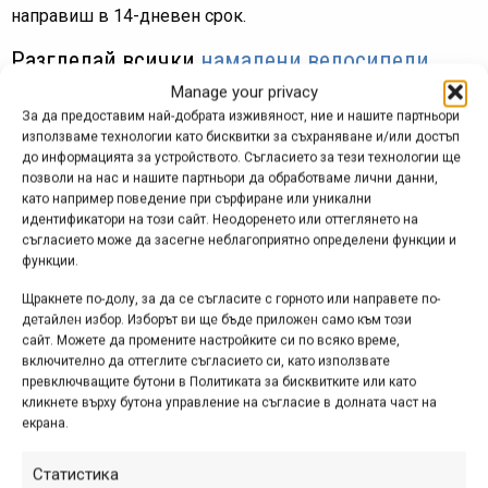
направиш в 14-дневен срок.
Разгледай всички
намалени велосипеди
тук
от 22 април до 1 май.
Manage your privacy
За да предоставим най-добрата изживяност, ние и нашите партньори
Лизинг
използваме технологии като бисквитки за съхраняване и/или достъп
Плащане с карта или в брой
до информацията за устройството. Съгласието за тези технологии ще
позволи на нас и нашите партньори да обработваме лични данни,
Преглед преди плащане
като например поведение при сърфиране или уникални
Безплатна доставка над 89 лв.
идентификатори на този сайт. Неодоренето или оттеглянето на
съгласието може да засегне неблагоприятно определени функции и
функции.
Наличност по магазини
Щракнете по-долу, за да се съгласите с горното или направете по-
В
нашия сайт
може да използваш полезния таб
детайлен избор. Изборът ви ще бъде приложен само към този
„наличност по магазини“ и да разбереш в кой точно
сайт. Можете да промените настройките си по всяко време,
включително да оттеглите съгласието си, като използвате
обект е наличен желания от теб продукт. Нужно е само
превключващите бутони в Политиката за бисквитките или като
да избереш размер (ако продуктът има размери) и да
кликнете върху бутона управление на съгласие в долната част на
натиснеш бутона „наличност по магазини“ и voilà,
екрана.
информацията е пред теб.
Статистика