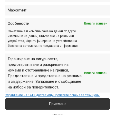
Не забравяй, че абсолютно всеки един продукт е
Маркетинг
наличен и онлайн и готов за изпращане до 3 работни
дни.
Особености
Винаги активен
Съчетаване и комбиниране на данни от други
източници на данни, Свързване на различни
устройства, Идентифициране на устройства на
Етикети:
Bike Center
,
Байк Център
,
Великден
,
намаление
,
базата на автоматично предавана информация.
промоция
Навигация
Предишна
Гарантиране на сигурността,
Следваща
предотвратяване и разкриване на
измами и отстраняване на грешки,
Винаги активен
Предоставяне и представяне на реклама
и съдържание, Запазване и съобщаване
на избори за поверителност.
ПАРТНЬОРИ
Управление на 1410 доставчици
Прочетете повече за тези цели
Приемане