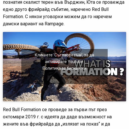
познатия скалист терен във Върджин, Юта се провежда
едно друго фрийрайд събитие, наречено Red Bull
Formation. С някои уговорки можем да го наречем
дамски вариант на Rampage.
Кликнете 'Съгласен съм', за да
активирате Youtube
Политика за бисквитки
Съгласен съм
Red Bull Formation се проведе за първи път през
октомври 2019 г. с идеята да даде възможност на
жените във фрийрайда да „излязат на показ“ и да