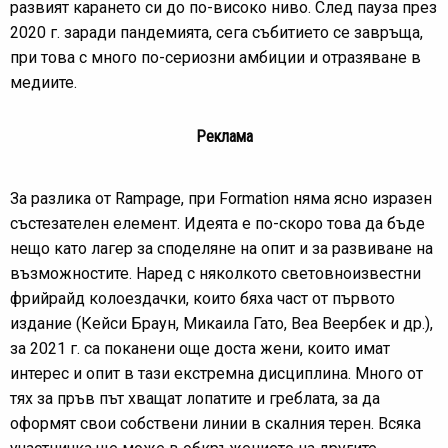
развият карането си до по-високо ниво. След пауза през
2020 г. заради пандемията, сега събитието се завръща,
при това с много по-сериозни амбиции и отразяване в
медиите.
Реклама
За разлика от Rampage, при Formation няма ясно изразен
състезателен елемент. Идеята е по-скоро това да бъде
нещо като лагер за споделяне на опит и за развиване на
възможностите. Наред с няколкото световноизвестни
фрийрайд колоездачки, които бяха част от първото
издание (Кейси Браун, Микаила Гато, Веа Веербек и др.),
за 2021 г. са поканени още доста жени, които имат
интерес и опит в тази екстремна дисциплина. Много от
тях за пръв път хващат лопатите и греблата, за да
оформят свои собствени линии в скалния терен. Всяка