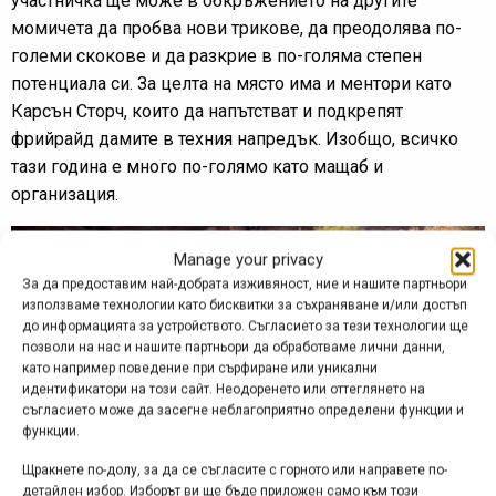
участничка ще може в обкръжението на другите
момичета да пробва нови трикове, да преодолява по-
големи скокове и да разкрие в по-голяма степен
потенциала си. За целта на място има и ментори като
Карсън Сторч, които да напътстват и подкрепят
фрийрайд дамите в техния напредък. Изобщо, всичко
тази година е много по-голямо като мащаб и
организация.
Manage your privacy
За да предоставим най-добрата изживяност, ние и нашите партньори
използваме технологии като бисквитки за съхраняване и/или достъп
до информацията за устройството. Съгласието за тези технологии ще
позволи на нас и нашите партньори да обработваме лични данни,
като например поведение при сърфиране или уникални
идентификатори на този сайт. Неодоренето или оттеглянето на
съгласието може да засегне неблагоприятно определени функции и
функции.
Щракнете по-долу, за да се съгласите с горното или направете по-
детайлен избор. Изборът ви ще бъде приложен само към този