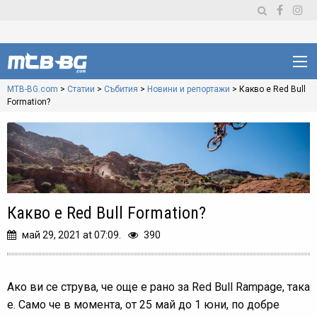
MTB-BG.com
>
Статии
>
Събития
>
Новини и репортажи
>
Какво е Red Bull
Formation?
Какво е Red Bull Formation?
май 29, 2021 at 07:09.
390
Ако ви се струва, че още е рано за Red Bull Rampage, така
е. Само че в момента, от 25 май до 1 юни, по добре