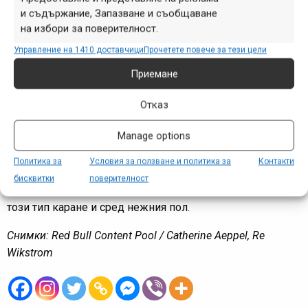
и съдържание, Запазване и съобщаване
на избори за поверителност.
Управление на 1410 доставчици
Прочетете повече за тези цели
Приемане
Отказ
А целта на събитието остава същата – не просто да
Manage options
развие и демонстрира уменията на най-известните жени
във фрийрайда, но и да послужи като вдъхновение за
Политика за
Условия за ползване и политика за
Контакти
много други колоездачки да повярват в себе си и да
бисквитки
поверителност
пробват по-трудни неща, т.е. като цяло да популяризира
този тип каране и сред нежния пол.
Снимки: Red Bull Content Pool / Catherine Aeppel, Re
Wikstrom