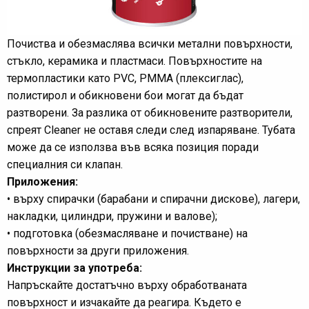
Почиства и обезмаслява всички метални повърхности,
стъкло, керамика и пластмаси. Повърхностите на
термопластики като PVC, PMMA (плексиглас),
полистирол и обикновени бои могат да бъдат
разтворени. За разлика от обикновените разтворители,
спреят Cleaner не оставя следи след изпаряване. Тубата
може да се използва във всяка позиция поради
специалния си клапан.
Приложения:
• върху спирачки (барабани и спирачни дискове), лагери,
накладки, цилиндри, пружини и валове);
• подготовка (обезмасляване и почистване) на
повърхности за други приложения.
Инструкции за употреба:
Напръскайте достатъчно върху обработваната
повърхност и изчакайте да реагира. Където е