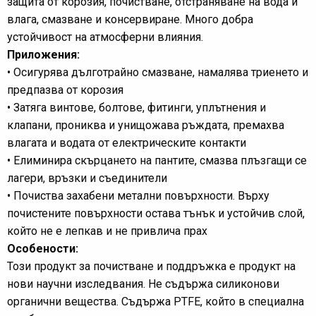
защита от корозия, почистване, отстраняване на вода и
влага, смазване и консервиране. Много добра
устойчивост на атмосферни влияния.
Приложения:
• Осигурява дълготрайно смазване, намалява триенето и
предпазва от корозия
• Затяга винтове, болтове, фитинги, уплътнения и
клапани, прониква и унищожава ръждата, премахва
влагата и водата от електрическите контакти
• Елиминира скърцането на пантите, смазва плъзгащи се
лагери, връзки и съединители
• Почиства захабени метални повърхности. Върху
почистените повърхности остава тънък и устойчив слой,
който не е лепкав и не привлича прах
Особености:
Този продукт за почистване и поддръжка е продукт на
нови научни изследвания. Не съдържа силиконови
органични вещества. Съдържа PTFE, който в специална