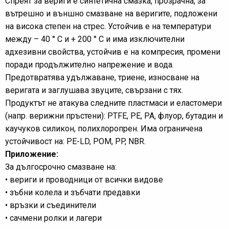
Спреят за вериги е синтетична смазка, прозрачна, за
вътрешно и външно смазване на веригите, подложени
на висока степен на стрес. Устойчив е на температури
между – 40 ° C и + 200 ° C и има изключителни
адхезивни свойства, устойчив е на компресия, промени
поради продължително напрежение и вода.
Предотвратява удължаване, триене, износване на
веригата и заглушава звуците, свързани с тях.
Продуктът не атакува следните пластмаси и еластомери
(напр. верижни пръстени): PTFE, PE, PA, флуор, бутадин и
каучуков силикон, полихлоропрен. Има ограничена
устойчивост на: PE-LD, POM, PP, NBR.
Приложение:
За дългосрочно смазване на:
• вериги и проводници от всички видове
• зъбни колела и зъбчати предавки
• връзки и съединители
• сачмени ролки и лагери