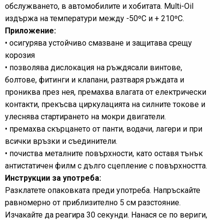
обслужването, в автомобилите и хобитата. Multi-Oil
издържа на температури между -50ºC и + 210ºC.
Приложение:
• осигурява устойчиво смазване и защитава срещу
корозия
• позволява дислокация на ръждясали винтове,
болтове, фитинги и клапани, разтваря ръждата и
прониква през нея, премахва влагата от електрически
контакти, прекъсва циркулацията на силните токове и
улеснява стартирането на мокри двигатели.
• премахва скърцането от панти, водачи, лагери и при
всички връзки и съединители.
• почиства металните повърхности, като оставя тънък
антистатичен филм с дълго сцепление с повърхността.
Инструкции за употреба:
Разклатете опаковката преди употреба. Напръскайте
равномерно от приблизително 5 см разстояние.
Изчакайте да реагира 30 секунди. Нанася се по вериги,