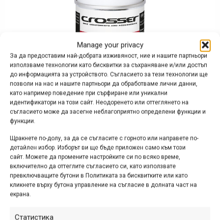
Manage your privacy
За да предоставим най-добрата изживяност, ние и нашите партньори
използваме технологии като бисквитки за съхраняване и/или достъп
до информацията за устройството. Съгласието за тези технологии ще
позволи на нас и нашите партньори да обработваме лични данни,
като например поведение при сърфиране или уникални
идентификатори на този сайт. Неодоренето или оттеглянето на
съгласието може да засегне неблагоприятно определени функции и
функции.
Щракнете по-долу, за да се съгласите с горното или направете по-
детайлен избор. Изборът ви ще бъде приложен само към този
сайт. Можете да промените настройките си по всяко време,
включително да оттеглите съгласието си, като използвате
превключващите бутони в Политиката за бисквитките или като
Спреят Silicon е идеален продукт за смазване в
кликнете върху бутона управление на съгласие в долната част на
екрана.
поддръжната работа. Създава хлъзгав и устойчив на
плъзгане филм и добро покритие на повърхността.
Статистика