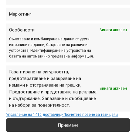
Устойчив на температури между -50 ° C и + 250 ° C.
Приложения:
Маркетинг
• Защитава и поддържа гумени *, пластмасови * и
метални части
Особености
• Предотвратява чупливост, измръзване и залепване на
Винаги активен
каучукови части
Съчетаване и комбиниране на данни от други
източници на данни, Свързване на различни
• Защитава електрическите контакти от влага
устройства, Идентифициране на устройства на
Инструкции:
базата на автоматично предавана информация.
Почистете и обезмаслете частите, които трябва да
обработите. Разклатете опаковката и напръскайте на
Гарантиране на сигурността,
около 25 см от повърхността.
предотвратяване и разкриване на
измами и отстраняване на грешки,
Важно! Проверете съвместимостта на повърхността
Винаги активен
Предоставяне и представяне на реклама
преди употреба!
и съдържание, Запазване и съобщаване
на избори за поверителност.
https://velosiped.bg/servizirane-preparat-na-silikonova-
Управление на 1410 доставчици
Прочетете повече за тези цели
osnova-crosser-400ml.html
Приемане