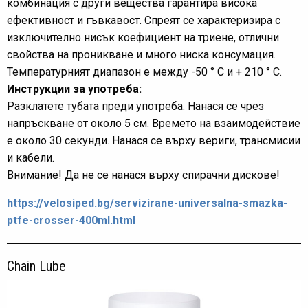
комбинация с други вещества гарантира висока
ефективност и гъвкавост. Спреят се характеризира с
изключително нисък коефициент на триене, отлични
свойства на проникване и много ниска консумация.
Температурният диапазон е между -50 ° C и + 210 ° C.
Инструкции за употреба:
Разклатете тубата преди употреба. Нанася се чрез
напръскване от около 5 см. Времето на взаимодействие
е около 30 секунди. Нанася се върху вериги, трансмисии
и кабели.
Внимание! Да не се нанася върху спирачни дискове!
https://velosiped.bg/servizirane-universalna-smazka-
ptfe-crosser-400ml.html
Chain Lube