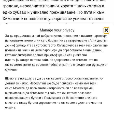
градове, нереалните планини, хората – всичко това в
едно хубаво и уникално преживяване. По пътя ѝ към
Хималаите непознатите усещания се усилват с всеки
оборот на педалите, приближавайки я към разбирането,
Manage your privacy
че всичко зависи от перспективата.
За да предоставим най-добрата изживяност, ние и нашите партньори
използваме технологии като бисквитки за съхраняване и/или достъп
https://www.youtube.com/watch?v=7Qn9WvPVuyI
до информацията за устройството. Съгласието за тези технологии ще
позволи на нас и нашите партньори да обработваме лични данни,
Крис Акриг – От там до тук
като например поведение при сърфиране или уникални
Ако сте гледали поне един от многобройните
идентификатори на този сайт. Неодоренето или оттеглянето на
съгласието може да засегне неблагоприятно определени функции и
видеоклипове на Крис Акриг (ще намерите някои от тях
функции.
и в рубриката „Видео“ на МТБ-БГ), лесно ще намерите
Щракнете по-долу, за да се съгласите с горното или направете по-
смисъла да гледате този документален, биографичен
детайлен избор. Изборът ви ще бъде приложен само към този
филм за един от най-големите майстори на две колела
сайт. Можете да промените настройките си по всяко време,
в нашето време. А пък ако не сте гледали нищо от него
включително да оттеглите съгласието си, като използвате
превключващите бутони в Политиката за бисквитките или като
досега, ще видите накуп някои от най-впечатляващите
кликнете върху бутона управление на съгласие в долната част на
му изпълнения, допълнени от много интересни
екрана.
подробности за живота и кариерата му.