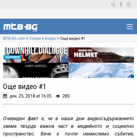
MTB-BG.com
>
Статии
>
Видео
>
Още видео #1
Още видео #1
дек. 25, 2018 at 16:05.
280
Очевиден факт е, че в наши дни видеосъдържанието
заема твърде важна част в медийното и социално
пространство. Вече е почти немислимо събитие,