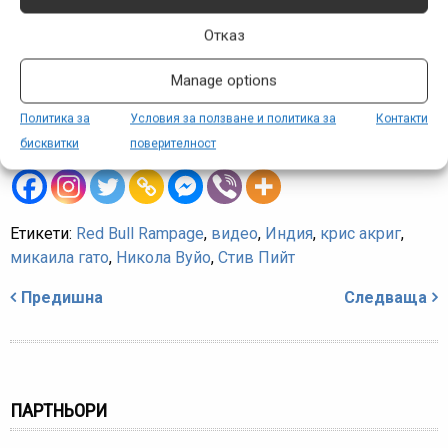
пресъздаващ и моментите на радост и тържество, и тези
Отказ
на разочарование и болка. Ако сте фенове на това
състезание и на фрийрайда като цяло, това видео
Manage options
определено заслужава вниманието ви!
Политика за
Условия за ползване и политика за
Контакти
https://www.youtube.com/watch?v=cr_syLEjQO4
бисквитки
поверителност
Етикети:
Red Bull Rampage
,
видео
,
Индия
,
крис акриг
,
микаила гато
,
Никола Вуйо
,
Стив Пийт
Навигация
Предишна
Следваща
ПАРТНЬОРИ