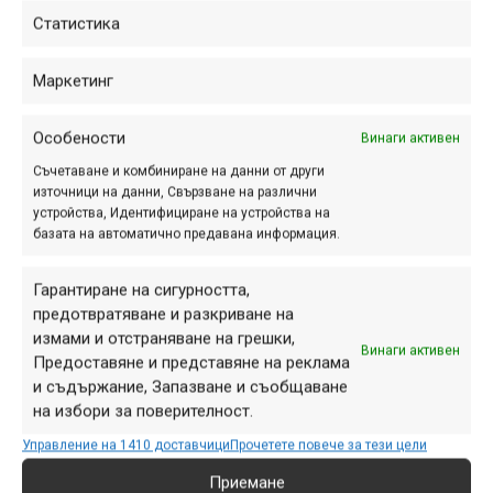
Статистика
https://www.youtube.com/watch?v=MtsGQM9vJBI
Маркетинг
Реклама
Особености
Винаги активен
SHIMANO | DH разговор със Стив Пийт и Никола
Съчетаване и комбиниране на данни от други
Вуйо
източници на данни, Свързване на различни
устройства, Идентифициране на устройства на
Ако сте гледали и ви е харесало
забавното видео
базата на автоматично предавана информация.
„Недовършени работи“
със Стив Пийт и Никола Вуйо,
двама от най-легендарните състезатели в дисциплината
Гарантиране на сигурността,
спускане, със сигурност ще ви е интересно и това
предотвратяване и разкриване на
интервю, в което те споделят интересни подробности за
измами и отстраняване на грешки,
Винаги активен
състезанията и живота си преди и сега.
Предоставяне и представяне на реклама
и съдържание, Запазване и съобщаване
https://www.youtube.com/watch?v=Yw5ebCm9TvU
на избори за поверителност.
Inside The Helmet | Red Bull Rampage 2018
Управление на 1410 доставчици
Прочетете повече за тези цели
Приемане
Още един поглед към Red Bull Rampage 2018,