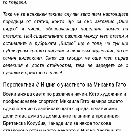
го гледали.
Така че за всякакви такива случаи започвам настоящата
поредица от статии, които ще са със заглавие „Още
видео“ и число, обозначаващо поредния номер на
статията. Най-съществената разлика между тези статии и
останалите в рубриката „Видео“ ще е това, че тук ще
публикувам кратко описание и линк към видеоклип, но не
самия видеоклип. Смея да твърдя, че още тази първа
селекция е доста стойностна, така че заредете се с
пуканки и приятно гледане!
Перспективи // Индия с участието на Микаила Гато
Всеки вижда света по различен начин. Като художник и
професионален спортист, Микаила Гато намира своето
вдъхновение в заобикалящата я среда, независимо
дали става дума за домашните планини в провинция
Британска Колубия, Канада или за някое толкова
отдалечено оттам място, каквото е Индия. Хаотичните