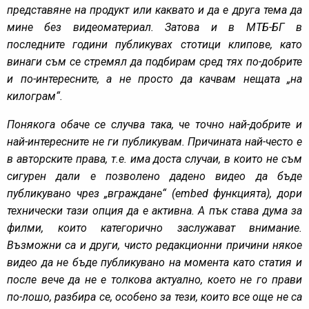
представяне на продукт или каквато и да е друга тема да
мине без видеоматериал. Затова и в МТБ-БГ в
последните години публикувах стотици клипове, като
винаги съм се стремял да подбирам сред тях по-добрите
и по-интересните, а не просто да качвам нещата „на
килограм“.
Понякога обаче се случва така, че точно най-добрите и
най-интересните не ги публикувам. Причината най-често е
в авторските права, т.е. има доста случаи, в които не съм
сигурен дали е позволено дадено видео да бъде
публикувано чрез „вграждане“ (embed функцията), дори
технически тази опция да е активна. А пък става дума за
филми, които категорично заслужават внимание.
Възможни са и други, чисто редакционни причини някое
видео да не бъде публикувано на момента като статия и
после вече да не е толкова актуално, което не го прави
по-лошо, разбира се, особено за тези, които все още не са