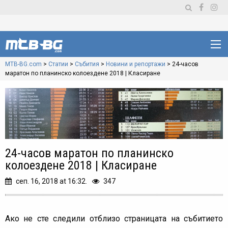
MTB-BG.com
>
Статии
>
Събития
>
Новини и репортажи
>
24-часов
маратон по планинско колоездене 2018 | Класиране
24-часов маратон по планинско
колоездене 2018 | Класиране
сеп. 16, 2018 at 16:32.
347
Ако не сте следили отблизо страницата на събитието