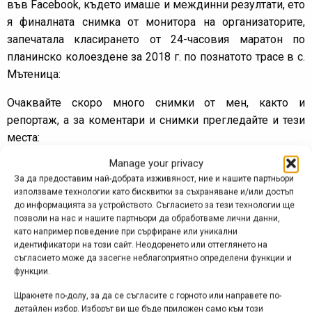
във Facebook, където имаше и междинни резултати, ето
я финалната снимка от монитора на организаторите,
запечатала класирането от 24-часовия маратон по
планинско колоездене за 2018 г. по познатото трасе в с.
Мътеница:
Очаквайте скоро много снимки от мен, както и
репортаж, а за коментари и снимки прегледайте и тези
места:
http://www.mtb-bg.com/forum/viewtopic.php?
Manage your privacy
f=47&t=193619
За да предоставим най-добрата изживяност, ние и нашите партньори
https://web.facebook.com/events/297257724370496/
използваме технологии като бисквитки за съхраняване и/или достъп
до информацията за устройството. Съгласието за тези технологии ще
позволи на нас и нашите партньори да обработваме лични данни,
Реклама
като например поведение при сърфиране или уникални
идентификатори на този сайт. Неодоренето или оттеглянето на
съгласието може да засегне неблагоприятно определени функции и
функции.
Щракнете по-долу, за да се съгласите с горното или направете по-
Етикети:
24-часов маратон
,
ghost riders
,
бо дудек
,
детайлен избор. Изборът ви ще бъде приложен само към този