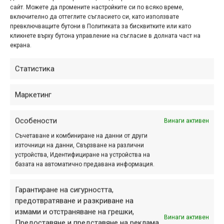
сайт. Можете да промените настройките си по всяко време,
велораптор
,
ивета алексиева
,
Крива спица
,
Мътеница
,
включително да оттеглите съгласието си, като използвате
събития
превключващите бутони в Политиката за бисквитките или като
Навигация
кликнете върху бутона управление на съгласие в долната част на
Предишна
Следваща
екрана.
Статистика
Маркетинг
ПАРТНЬОРИ
Особености
Винаги активен
Съчетаване и комбиниране на данни от други
източници на данни, Свързване на различни
устройства, Идентифициране на устройства на
базата на автоматично предавана информация.
Гарантиране на сигурността,
предотвратяване и разкриване на
измами и отстраняване на грешки,
Винаги активен
Предоставяне и представяне на реклама