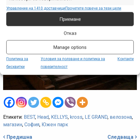
Управление на 1410 доставчици
Прочетете повече за тези цели
Приемане
Отказ
Manage options
Политика за
Условия за ползване и политика за
Контакти
бисквитки
поверителност
Етикети:
BEST
,
Head
,
KELLYS
,
kross
,
LE GRAND
,
велозона
,
магазин
,
София
,
Южен парк
Навигация
Предишна
Следваща