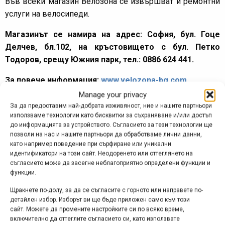
Във всеки магазин Велозона се извършват и ремонтни
услуги на велосипеди.
Магазинът се намира на адрес: София, бул. Гоце
Делчев, бл.102, на кръстовището с бул. Петко
Тодоров, срещу Южния парк, тел.: 0886 624 441.
За повече информация:
www.velozona-bg.com
Manage your privacy
За да предоставим най-добрата изживяност, ние и нашите партньори
използваме технологии като бисквитки за съхраняване и/или достъп
до информацията за устройството. Съгласието за тези технологии ще
позволи на нас и нашите партньори да обработваме лични данни,
като например поведение при сърфиране или уникални
идентификатори на този сайт. Неодоренето или оттеглянето на
съгласието може да засегне неблагоприятно определени функции и
функции.
Щракнете по-долу, за да се съгласите с горното или направете по-
детайлен избор. Изборът ви ще бъде приложен само към този
сайт. Можете да промените настройките си по всяко време,
включително да оттеглите съгласието си, като използвате