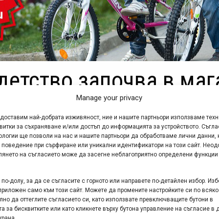
детство започва в маг
Manage your privacy
едоставим най-добрата изживяност, ние и нашите партньори използваме тех
витки за съхраняване и/или достъп до информацията за устройството. Съгла
ологии ще позволи на нас и нашите партньори да обработваме лични данни, 
 поведение при сърфиране или уникални идентификатори на този сайт. Неод
глянето на съгласието може да засегне неблагоприятно определени функции
менти и спомени са тези, прекарани в каране на колело.
азини Maxbike обявяваме празнична акция с 20% намаление 
по-долу, за да се съгласите с горното или направете по-детайлен избор. Изб
се проведе от 31 май до 1 юни и важи за всички размери 
приложен само към този сайт. Можете да промените настройките си по всяко
лно да оттеглите съгласието си, като използвате превключващите бутони в
адреси:
а за бисквитките или като кликнете върху бутона управление на съгласие в 
крана.