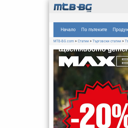
Начало
По пътеките
Продук
MTB-BG.com
>
Статии
>
Търговски статии
>
Т