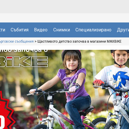
ти
Събития
Видео
Снимки
Специализирано
Друг
ърговски съобщения
>
Щастливото детство започва в магазини MAXBIKE