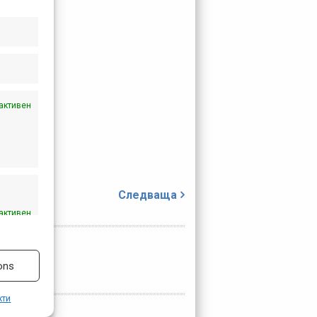
ки.
активен
Следваща
активен
ons
кти