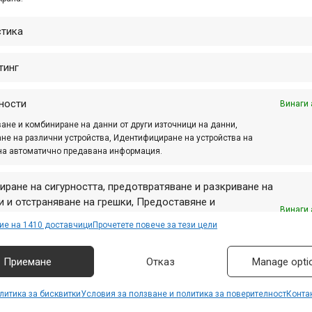
арско шосе” № 1
стика
шков” № 53
blaze и Ferrini, продукти в акция и за трайно намалени сто
тинг
ва в магазини MAXBIKE!
ности
Винаги 
ане и комбиниране на данни от други източници на данни,
не на различни устройства, Идентифициране на устройства на
на автоматично предавана информация.
тето
,
намаление
иране на сигурността, предотвратяване и разкриване на
 и отстраняване на грешки, Предоставяне и
Винаги 
авяне на реклама и съдържание, Запазване и
ие на 1410 доставчици
Прочетете повече за тези цели
аване на избори за поверителност.
Приемане
Отказ
Manage opti
литика за бисквитки
Условия за ползване и политика за поверителност
Конта