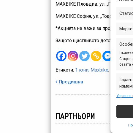
MAXBIKE Пловдив, ул. „Голямокон
Стати
MAXBIKE София, ул. „Тодор Кабле
*Акцията не важи за продукти Shock
Марке
Защото щастливото детство започ
Особе
Съчетав
Свързва
базата 
Етикети:
1 юни
,
Maxbike
,
ден на де
Навигация
Гарант
Предишна
измами
предст
Управлен
съобщ
ПАРТНЬОРИ
По