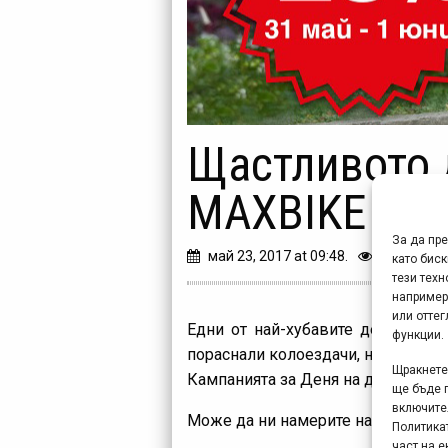
Щастливото 
MAXBIKE
За да пр
май 23, 2017 at 09:48.
338
като биск
тези техн
например
или отте
Едни от най-хубавите детски мо
функции.
пораснали колоездачи, ние от маг
Щракнете 
Кампанията за Деня на детето ще 
ще бъде 
включите
Може да ни намерите на следните 
Политикат
част на е