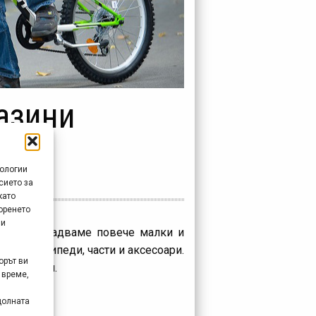
азини
нологии
сието за
като
оренето
 и
 За да зарадваме повече малки и
на велосипеди, части и аксесоари.
орът ви
велосипеди.
 време,
долната