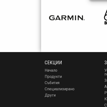
СЕКЦИИ
З
Начало
У
п
Продукти
З
Събития
А
Специализирано
Р
Други
К
С