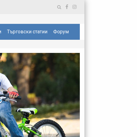
и
Търговски статии
Форум