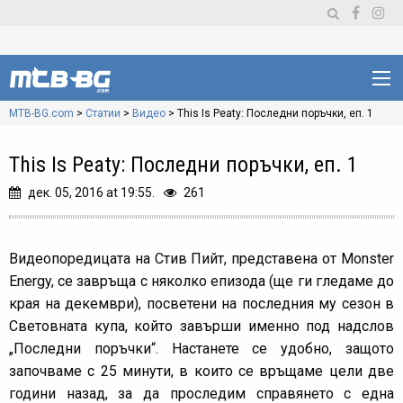
MTB-BG.com
>
Статии
>
Видео
>
This Is Peaty: Последни поръчки, еп. 1
This Is Peaty: Последни поръчки, еп. 1
дек. 05, 2016 at 19:55.
261
Видеопоредицата на Стив Пийт, представена от Monster
Energy, се завръща с няколко епизода (ще ги гледаме до
края на декември), посветени на последния му сезон в
Световната купа, който завърши именно под надслов
„Последни поръчки“. Настанете се удобно, защото
започваме с 25 минути, в които се връщаме цели две
години назад, за да проследим справянето с една