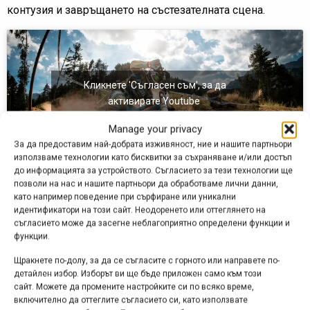
контузия и завръщането на състезателната сцена.
Кликнете 'Съгласен съм', за да
активирате Youtube
Политика за бисквитки
Manage your privacy
Съгласен съм
За да предоставим най-добрата изживяност, ние и нашите партньори
използваме технологии като бисквитки за съхраняване и/или достъп
до информацията за устройството. Съгласието за тези технологии ще
позволи на нас и нашите партньори да обработваме лични данни,
като например поведение при сърфиране или уникални
идентификатори на този сайт. Неодоренето или оттеглянето на
съгласието може да засегне неблагоприятно определени функции и
функции.
Етикети:
last orders
,
Monster Energy
,
this is peaty
,
Щракнете по-долу, за да се съгласите с горното или направете по-
Световна купа 2016
,
Стив Пийт
детайлен избор. Изборът ви ще бъде приложен само към този
Навигация
сайт. Можете да промените настройките си по всяко време,
Предишна
Следваща
включително да оттеглите съгласието си, като използвате