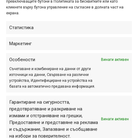
превключващите бутони в Политиката за бисквитките или като
кликнете върху бутона управление на съгласие в долната част на
екрана.
Статистика
ПАРТНЬОРИ
Маркетинг
Особености
Винаги активен
Съчетаване и комбиниране на данни от други
източници на данни, Свързване на различни
устройства, Идентифициране на устройства на
базата на автоматично предавана информация.
Гарантиране на сигурността,
предотвратяване и разкриване на
измами и отстраняване на грешки,
Винаги активен
СЕКЦИИ
Предоставяне и представяне на реклама
и съдържание, Запазване и съобщаване
Начало
на избори за поверителност.