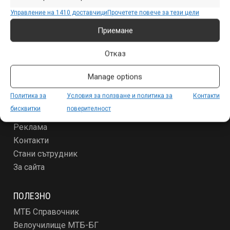
Продукти
Управление на 1410 доставчици
Прочетете повече за тези цели
Събития
Специализирано
Приемане
Други
Отказ
ЗА МТБ-БГ
Manage options
Условия за ползване и политика за поверителност
Политика за
Условия за ползване и политика за
Контакти
За новодошлите
бисквитки
поверителност
Абонамент
Реклама
Контакти
Стани сътрудник
За сайта
ПОЛЕЗНО
МТБ Справочник
Велоучилище МТБ-БГ