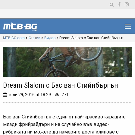
MTB-BG.com
>
Статии
>
Видео
>
Dream Slalom с Бас ван Стийнбъргън
Dream Slalom с Бас ван Стийнбъргън
юли 29, 2016 at 18:29.
271
Бас ван Стийнбъргън е един от най-красиво каращите
млади фрийрайдъри и не случайно във видео-
рубриката ни можете да намерите доста клипове с