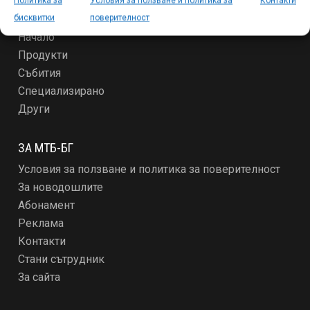
Политика за
Условия за ползване и политика за
Контакти
СЕКЦИИ
бисквитки
поверителност
Начало
Продукти
Събития
Специализирано
Други
ЗА МТБ-БГ
Условия за ползване и политика за поверителност
За новодошлите
Абонамент
Реклама
Контакти
Стани сътрудник
За сайта