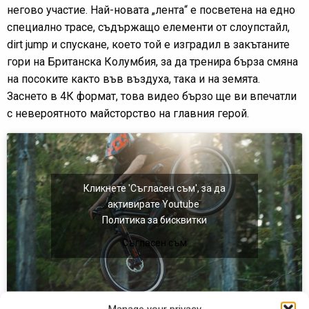
негово участие. Най-новата „лента“ е посветена на едно
специално трасе, съдържащо елементи от слоупстайл,
dirt jump и спускане, което той е изградил в закътаните
гори на Британска Колумбия, за да тренира бърза смяна
на посоките както във въздуха, така и на земята.
Заснето в 4К формат, това видео бързо ще ви впечатли
с невероятното майсторство на главния герой.
Кликнете 'Съгласен съм', за да
активирате Youtube
Политика за бисквитки
Съгласен съм