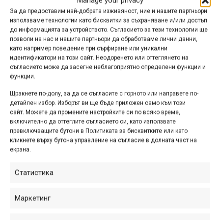
Manage your privacy
А ако ви е интересно как изглеждат нещата през
За да предоставим най-добрата изживяност, ние и нашите партньори
погледа на самия Бас (и на неговия брат Том), ето още
използваме технологии като бисквитки за съхраняване и/или достъп
до информацията за устройството. Съгласието за тези технологии ще
една минута, която ще ви накара да се чувствате като
позволи на нас и нашите партньори да обработваме лични данни,
във влакче на ужасите:
като например поведение при сърфиране или уникални
идентификатори на този сайт. Неодоренето или оттеглянето на
съгласието може да засегне неблагоприятно определени функции и
функции.
Щракнете по-долу, за да се съгласите с горното или направете по-
Кликнете 'Съгласен съм', за да
детайлен избор. Изборът ви ще бъде приложен само към този
активирате Youtube
сайт. Можете да промените настройките си по всяко време,
Политика за бисквитки
включително да оттеглите съгласието си, като използвате
превключващите бутони в Политиката за бисквитките или като
Съгласен съм
кликнете върху бутона управление на съгласие в долната част на
екрана.
Статистика
Маркетинг
Етикети:
dream slalom
,
Red Bull
,
Бас ван Стийнбъргън
,