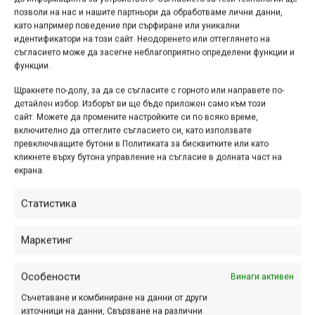
позволи на нас и нашите партньори да обработваме лични данни,
като например поведение при сърфиране или уникални
идентификатори на този сайт. Неодоренето или оттеглянето на
съгласието може да засегне неблагоприятно определени функции и
функции.
Щракнете по-долу, за да се съгласите с горното или направете по-
детайлен избор. Изборът ви ще бъде приложен само към този
сайт. Можете да промените настройките си по всяко време,
включително да оттеглите съгласието си, като използвате
превключващите бутони в Политиката за бисквитките или като
кликнете върху бутона управление на съгласие в долната част на
екрана.
Статистика
Маркетинг
Етикети:
Lapierre
,
zesty
Навигация
Предишна
Следваща
Особености
Винаги активен
Съчетаване и комбиниране на данни от други
източници на данни, Свързване на различни