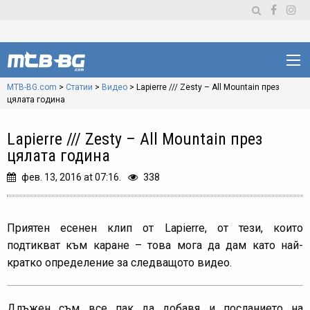
MTB-BG.com
>
Статии
>
Видео
>
Lapierre /// Zesty – All Mountain през
цялата година
Lapierre /// Zesty – All Mountain през
цялата година
фев. 13, 2016 at 07:16.
338
Приятен есенен клип от Lapierre, от тези, които
подтикват към каране – това мога да дам като най-
кратко определение за следващото видео.
Длъжен съм все пак да добавя и посланието на