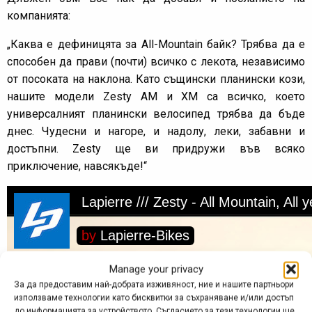
компанията:
„Каква е дефиницята за All-Mountain байк? Трябва да е
способен да прави (почти) всичко с лекота, независимо
от посоката на наклона. Като същински планински кози,
нашите модели Zesty AM и XM са всичко, което
универсалният планински велосипед трябва да бъде
днес. Чудесни и нагоре, и надолу, леки, забавни и
достъпни. Zesty ще ви придружи във всяко
приключение, навсякъде!“
Manage your privacy
За да предоставим най-добрата изживяност, ние и нашите партньори
използваме технологии като бисквитки за съхраняване и/или достъп
до информацията за устройството. Съгласието за тези технологии ще