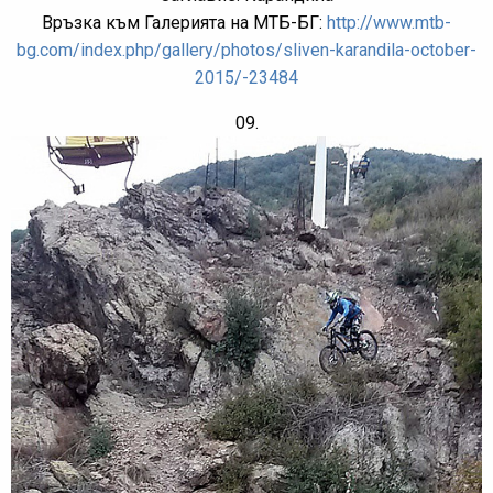
Връзка към Галерията на МТБ-БГ:
http://www.mtb-
bg.com/index.php/gallery/photos/sliven-karandila-october-
2015/-23484
09.