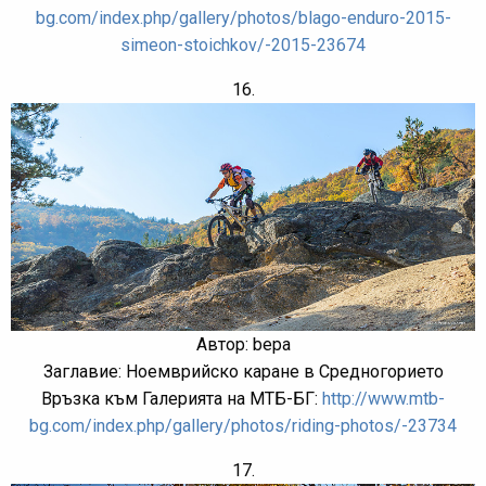
bg.com/index.php/gallery/photos/blago-enduro-2015-
simeon-stoichkov/-2015-23674
16.
Автор: bepa
Заглавие: Ноемврийско каране в Средногорието
Връзка към Галерията на МТБ-БГ:
http://www.mtb-
bg.com/index.php/gallery/photos/riding-photos/-23734
17.