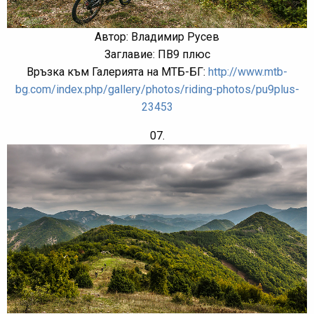
Автор: Владимир Русев
Заглавие: ПВ9 плюс
Връзка към Галерията на МТБ-БГ:
http://www.mtb-
bg.com/index.php/gallery/photos/riding-photos/pu9plus-
23453
07.