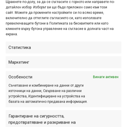
Щракнете по-долу, за да се съгласите с горното или направете по-
Автор: fiderota
детайлен избор. Изборът ви ще бъде приложен само към този
Заглавие: Мигове на тишина преди старта
сайт. Можете да промените настройките си по всяко време,
Връзка към Галерията на МТБ-БГ:
http://www.mtb-
включително да оттеглите съгласието си, като използвате
превключващите бутони в Политиката за бисквитките или като
bg.com/index.php/gallery/photos/pow/pow-557
кликнете върху бутона управление на съгласие в долната част на
екрана.
11.
Статистика
Маркетинг
Особености
Винаги активен
Съчетаване и комбиниране на данни от други
източници на данни, Свързване на различни
устройства, Идентифициране на устройства на
базата на автоматично предавана информация.
Гарантиране на сигурността,
предотвратяване и разкриване на
Автор: Димитър Щуров