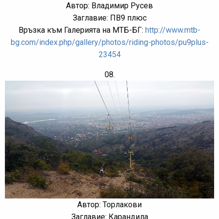
Автор: Владимир Русев
Заглавие: ПВ9 плюс
Връзка към Галерията на МТБ-БГ:
http://www.mtb-
bg.com/index.php/gallery/photos/riding-photos/pu9plus-
23454
08.
Автор: Торлакови
Заглавие: Карандила