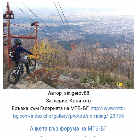
Автор: sinigerov88
Заглавие: Копитото
Връзка към Галерията на МТБ-БГ:
http://www.mtb-
bg.com/index.php/gallery/photos/no-riding/-23735
Анкета във форума на МТБ-БГ