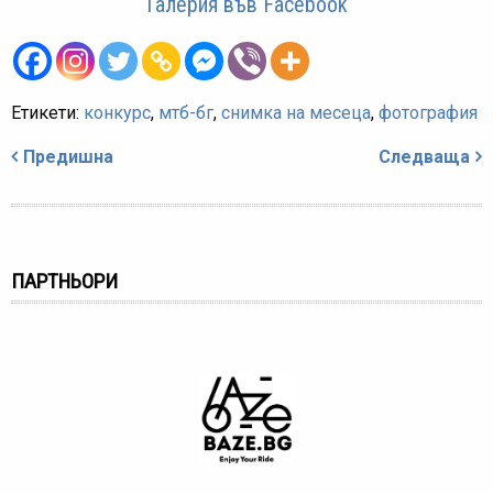
Галерия във Facebook
Етикети:
конкурс
,
мтб-бг
,
снимка на месеца
,
фотография
Навигация
Предишна
Следваща
ПАРТНЬОРИ