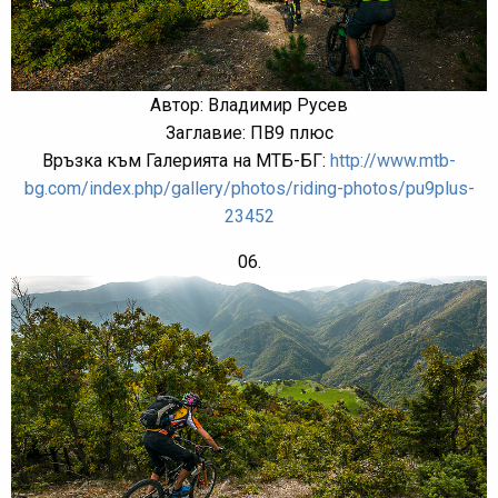
Автор: Владимир Русев
Заглавие: ПВ9 плюс
Връзка към Галерията на МТБ-БГ:
http://www.mtb-
bg.com/index.php/gallery/photos/riding-photos/pu9plus-
23452
06.