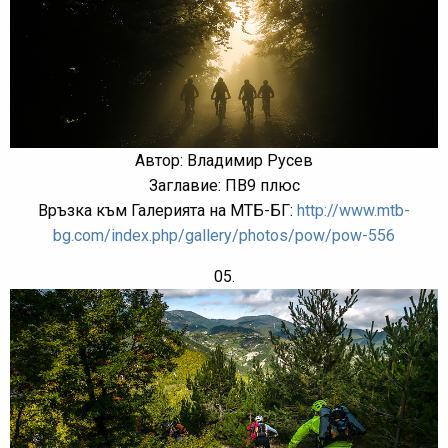
Автор: Владимир Русев
Заглавие: ПВ9 плюс
Връзка към Галерията на МТБ-БГ:
http://www.mtb-
bg.com/index.php/gallery/photos/pow/pow-556
05.