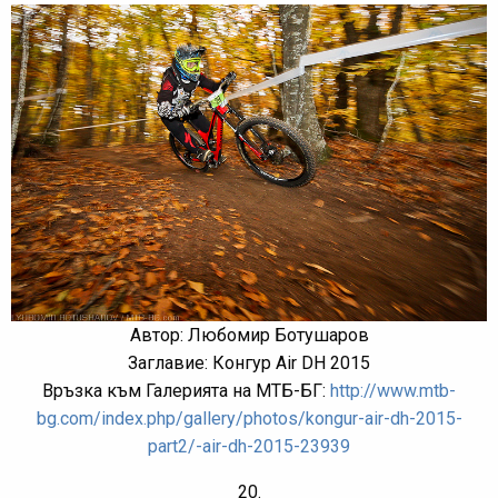
Автор: Любомир Ботушаров
Заглавие: Конгур Air DH 2015
Връзка към Галерията на МТБ-БГ:
http://www.mtb-
bg.com/index.php/gallery/photos/kongur-air-dh-2015-
part2/-air-dh-2015-23939
20.