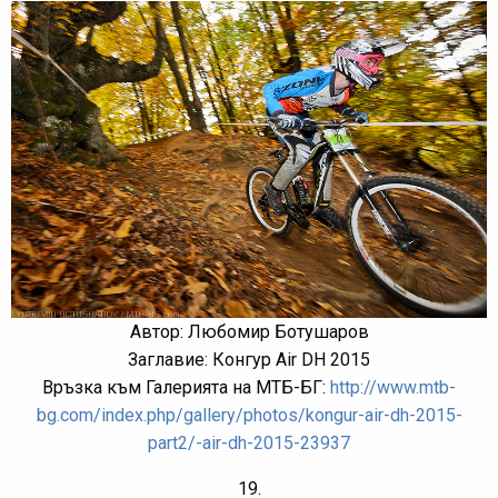
Автор: Любомир Ботушаров
Заглавие: Конгур Air DH 2015
Връзка към Галерията на МТБ-БГ:
http://www.mtb-
bg.com/index.php/gallery/photos/kongur-air-dh-2015-
part2/-air-dh-2015-23937
19.