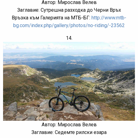
Автор: Мирослав Велев
Заглавие: Сутрешна разходка до Черни Връх
Връзка към Галерията на МТБ-БГ:
http://www.mtb-
bg.com/index.php/gallery/photos/no-riding/-23562
14.
Автор: Мирослав Велев
Заглавие: Седемте рилски езара