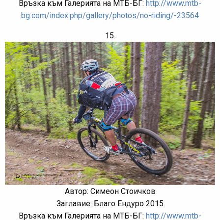
Връзка към Галерията на МТБ-БГ:
http://www.mtb-
bg.com/index.php/gallery/photos/no-riding/-23564
15.
Автор: Симеон Стоичков
Заглавие: Благо Ендуро 2015
Връзка към Галерията на МТБ-БГ:
http://www.mtb-