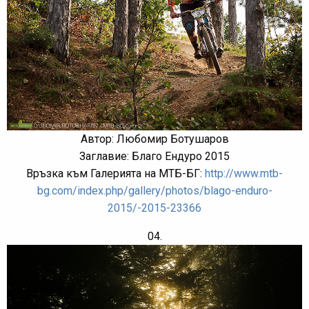
Автор: Любомир Ботушаров
Заглавие: Благо Ендуро 2015
Връзка към Галерията на МТБ-БГ:
http://www.mtb-
bg.com/index.php/gallery/photos/blago-enduro-
2015/-2015-23366
04.