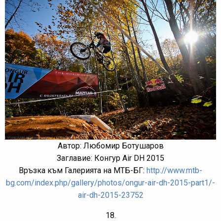
Автор: Любомир Ботушаров
Заглавие: Конгур Air DH 2015
Връзка към Галерията на МТБ-БГ:
http://www.mtb-
bg.com/index.php/gallery/photos/ongur-air-dh-2015-part1/-
air-dh-2015-23752
18.