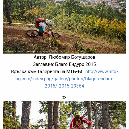
Автор: Любомир Ботушаров
Заглавие: Благо Ендуро 2015
Връзка към Галерията на МТБ-БГ:
http://www.mtb-
bg.com/index.php/gallery/photos/blago-enduro-
2015/-2015-23364
03.