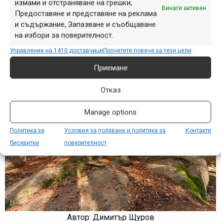
измами и отстраняване на грешки,
Заглавие: Пожар в петък
Винаги активен
Предоставяне и представяне на реклама
Връзка към Галерията на МТБ-БГ:
http://www.mtb-
и съдържание, Запазване и съобщаване
bg.com/index.php/gallery/photos/kladnitsa-
на избори за поверителност.
treasures/-23504
Управление на 1410 доставчици
Прочетете повече за тези цели
12.
Приемане
Отказ
Manage options
Политика за
Условия за ползване и политика за
Контакти
бисквитки
поверителност
Автор: Димитър Щуров