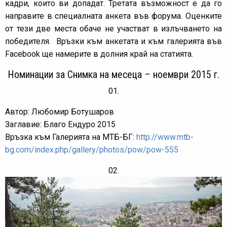
кадри, които ви допадат. Третата възможност е да го
направите в специалната анкета във форума. Оценките
от тези две места обаче не участват в излъчването на
победителя. Връзки към анкетата и към галерията във
Facebook ще намерите в долния край на статията.
Номинации за Снимка на месеца – ноември 2015 г.
01.
Автор: Любомир Ботушаров
Заглавие: Благо Ендуро 2015
Връзка към Галерията на МТБ-БГ:
http://www.mtb-
bg.com/index.php/gallery/photos/pow/pow-555
02.