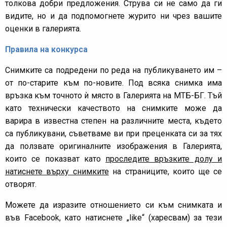
толкова добри предложения. Струва си не само да ги
видите, но и да подпомогнете журито ни чрез вашите
оценки в галерията.
Правила на конкурса
Снимките са подредени по реда на публикуването им –
от по-старите към по-новите. Под всяка снимка има
връзка към точното ѝ място в Галерията на МТБ-БГ. Тъй
като технически качеството на снимките може да
варира в известна степен на различните места, където
са публикувани, съветваме ви при преценката си за тях
да ползвате оригиналните изображения в Галерията,
които се показват като
проследите връзките долу и
натиснете върху снимките
на страниците, които ще се
отворят.
Можете да изразите отношението си към снимката и
във Facebook, като натиснете „like“ (харесвам) за тези