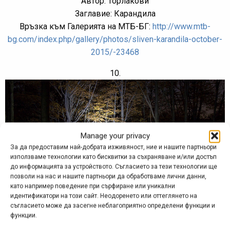
Автор: Торлакови
Заглавие: Карандила
Връзка към Галерията на МТБ-БГ:
http://www.mtb-
bg.com/index.php/gallery/photos/sliven-karandila-october-
2015/-23468
10.
Manage your privacy
За да предоставим най-добрата изживяност, ние и нашите партньори
използваме технологии като бисквитки за съхраняване и/или достъп
до информацията за устройството. Съгласието за тези технологии ще
позволи на нас и нашите партньори да обработваме лични данни,
като например поведение при сърфиране или уникални
идентификатори на този сайт. Неодоренето или оттеглянето на
съгласието може да засегне неблагоприятно определени функции и
функции.