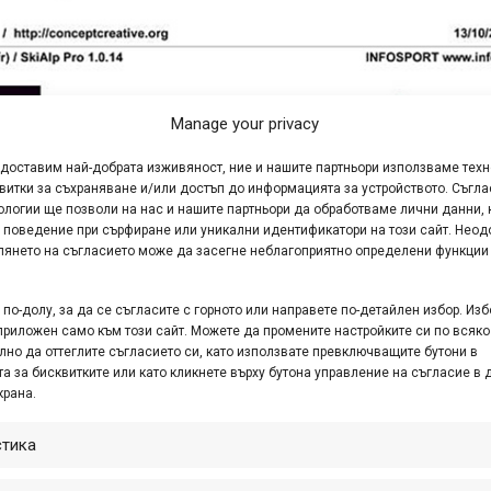
Manage your privacy
едоставим най-добрата изживяност, ние и нашите партньори използваме тех
витки за съхраняване и/или достъп до информацията за устройството. Съгла
ологии ще позволи на нас и нашите партньори да обработваме лични данни, 
 поведение при сърфиране или уникални идентификатори на този сайт. Неод
глянето на съгласието може да засегне неблагоприятно определени функции
по-долу, за да се съгласите с горното или направете по-детайлен избор. Изб
приложен само към този сайт. Можете да промените настройките си по всяко
лно да оттеглите съгласието си, като използвате превключващите бутони в
а за бисквитките или като кликнете върху бутона управление на съгласие в 
крана.
стика