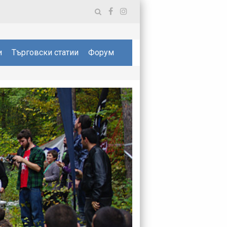
и
Търговски статии
Форум