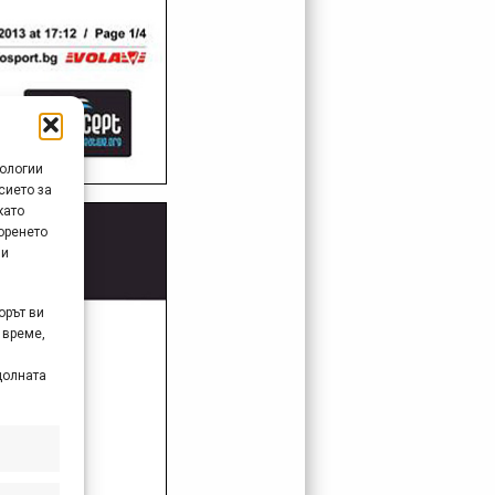
нологии
сието за
като
оренето
 и
орът ви
 време,
долната