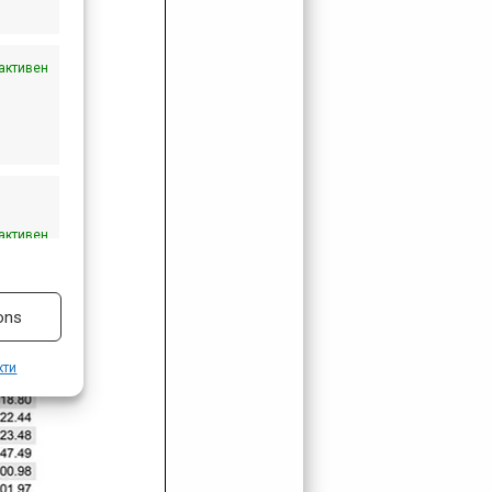
активен
активен
ons
кти