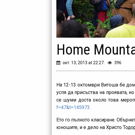
Home Mountai
окт. 13, 2013 at 22:27.
396
На 12-13 октомври Витоша бе дома
успя да присъства на проявата, н
се шуми доста около това мероп
f=47&t=145973.
Ето го пълното класиране. Обърнет
юношите, и е дело на Христо Тодо