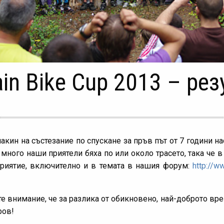
n Bike Cup 2013 – рез
кин на състезание по спускане за пръв път от 7 години на
о много наши приятели бяха по или около трасето, така че 
риятие, включително и в темата в нашия форум:
http://w
е внимание, че за разлика от обикновено, най-доброто вре
ров!