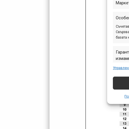
Марке
Особе
Съчетав
Свързва
базата 
Гарант
измами
предст
Управлен
съобщ
По