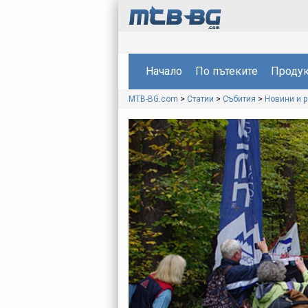
Начало
По пътеките
Продук
MTB-BG.com
>
Статии
>
Събития
>
Новини и 