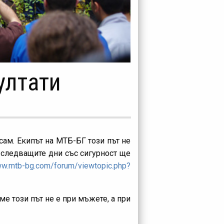
ултати
сам. Екипът на МТБ-БГ този път не
в следващите дни със сигурност ще
ww.mtb-bg.com/forum/viewtopic.php?
ме този път не е при мъжете, а при