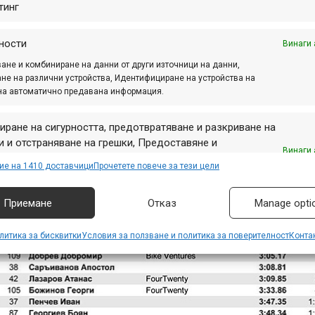
тинг
ности
Винаги 
ане и комбиниране на данни от други източници на данни,
не на различни устройства, Идентифициране на устройства на
на автоматично предавана информация.
иране на сигурността, предотвратяване и разкриване на
 и отстраняване на грешки, Предоставяне и
Винаги 
авяне на реклама и съдържание, Запазване и
ие на 1410 доставчици
Прочетете повече за тези цели
аване на избори за поверителност.
Приемане
Отказ
Manage opti
литика за бисквитки
Условия за ползване и политика за поверителност
Конта