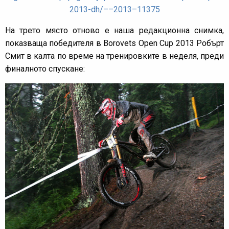
2013-dh/––2013–11375
На трето място отново е наша редакционна снимка,
показваща победителя в Borovets Open Cup 2013 Робърт
Смит в калта по време на тренировките в неделя, преди
финалното спускане: