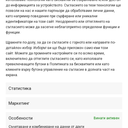
до информацията за устройството. Съгласието за тези технологии ще
позволи на нас и нашите партньори да обработваме лични данни,
като например поведение при сърфиране или уникални
идентификатори на този сайт. Неодоренето или оттеглянето на
съгласието може да засегне неблагоприятно определени функции и
функции.
Щракнете по-долу, за да се съгласите с горното или направете по-
детайлен избор. Изборът ви ще бъде приложен само към този
сайт. Можете да промените настройките си по всяко време,
включително да оттеглите съгласието си, като използвате
превключващите бутони в Политиката за бисквитките или като
кликнете върху бутона управление на съгласие в долната част на
екрана.
Автор: Kokomir
Статистика
Заглавие: Table top
Връзка към Галерията на МТБ-БГ:
http://www.mtb-
Маркетинг
bg.com/index.php/gallery/photos/riding-photos/table-top-
11409
Особености
Винаги активен
Ето и разпределението на гласовете и оценките през
Съчетаване и комбиниране на данни от други