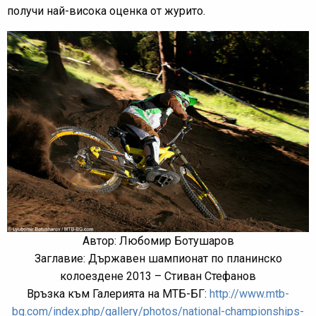
получи най-висока оценка от журито.
Автор: Любомир Ботушаров
Заглавие: Държавен шампионат по планинско
колоездене 2013 – Стиван Стефанов
Връзка към Галерията на МТБ-БГ:
http://www.mtb-
bg.com/index.php/gallery/photos/national-championships-