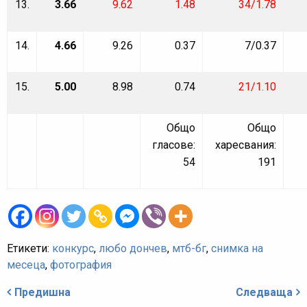
13.
3.66
9.62
1.48
34/1.78
14.
4.66
9.26
0.37
7/0.37
15.
5.00
8.98
0.74
21/1.10
Общо
Общо
гласове:
харесвания:
54
191
Етикети:
конкурс
,
любо дончев
,
мтб-бг
,
снимка на
месеца
,
фотография
Навигация
Предишна
Следваща