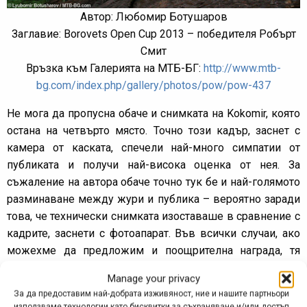
Автор: Любомир Ботушаров
Заглавие: Borovets Open Cup 2013 – победителя Робърт
Смит
Връзка към Галерията на МТБ-БГ:
http://www.mtb-
bg.com/index.php/gallery/photos/pow/pow-437
Не мога да пропусна обаче и снимката на Kokomir, която
остана на четвърто място. Точно този кадър, заснет с
камера от каската, спечели най-много симпатии от
публиката и получи най-висока оценка от нея. За
съжаление на автора обаче точно тук бе и най-голямото
разминаване между жури и публика – вероятно заради
това, че технически снимката изоставаше в сравнение с
кадрите, заснети с фотоапарат. Във всички случаи, ако
можехме да предложим и поощрителна награда, тя
щеше да е за този участник:
Manage your privacy
За да предоставим най-добрата изживяност, ние и нашите партньори
използваме технологии като бисквитки за съхраняване и/или достъп