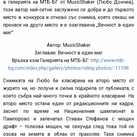
в галерията на МТБ-БГ от MusicShaker (Любо Дончев),
този автор най-сетне заслужено се добра и до първото
място в конкурса и отново със снимка, която сякаш ни
пренася на друго място и е озаглавена „Вечност в един
миг“:
Автор: MusicShaker
Заглавие: Вечност в един миг
Връзка към Галерията на МТБ-БГ:
http://www.mtb-
bg.com/index.php/gallery/photos/riding-photos/-11198
Снимката на Любо бе класирана на второ място от
журито ни, но получи и силна подкрепа от публиката, с
което събра най-много точки в крайното класиране. На
второ място остана един от редакционните ни кадри,
заснет по време на Националния шампионат в
Пампорово и запечатал Стиван Стефанов с мощен
дрифт – толкова мощен, че секунда след това той се
озова на земята в облак от прахоляк. Тази снимка