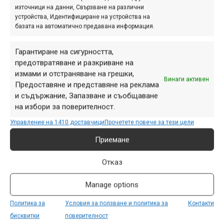
източници на данни, Свързване на различни
месец август 2013 г.:
устройства, Идентифициране на устройства на
базата на автоматично предавана информация.
Жури
Галерия
Форум
Facebook
Пу
общо
гласове/
харесвания/
Гарантиране на сигурността,
оценка
оценка
предотвратяване и разкриване на
измами и отстраняване на грешки,
Винаги активен
Предоставяне и представяне на реклама
1.
6.33
8.98
0.74
12/0.63
и съдържание, Запазване и съобщаване
на избори за поверителност.
2.
7.66
9.44
1.11
16/0.84
Управление на 1410 доставчици
Прочетете повече за тези цели
Приемане
3.
5.33
9.66
0.18
14/0.73
Отказ
4.
4.00
9.16
1.11
18/0.94
Manage options
Политика за
Условия за ползване и политика за
Контакти
5.
5.33
8.74
0.18
5/0.26
бисквитки
поверителност