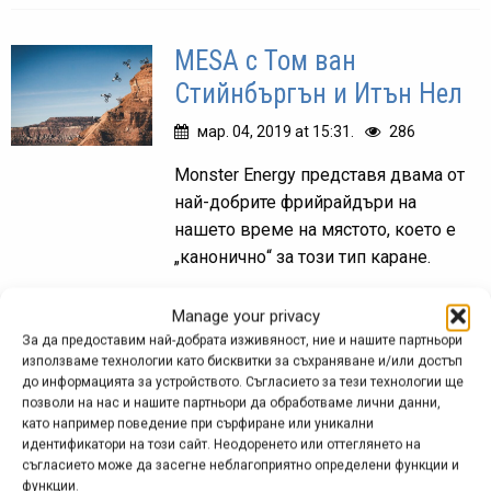
MESA с Том ван
Стийнбъргън и Итън Нел
мар. 04, 2019 at 15:31.
286
Monster Energy представя двама от
най-добрите фрийрайдъри на
нашето време на мястото, което е
„канонично“ за този тип каране.
Manage your privacy
За да предоставим най-добрата изживяност, ние и нашите партньори
Снимка на деня
използваме технологии като бисквитки за съхраняване и/или достъп
до информацията за устройството. Съгласието за тези технологии ще
позволи на нас и нашите партньори да обработваме лични данни,
като например поведение при сърфиране или уникални
идентификатори на този сайт. Неодоренето или оттеглянето на
съгласието може да засегне неблагоприятно определени функции и
функции.