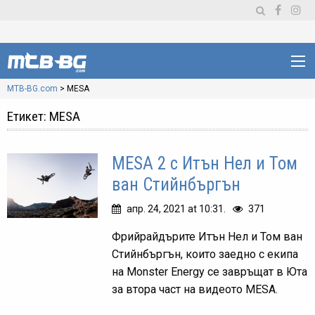
MTB-BG.com
>
MESA
Етикет:
MESA
MESA 2 с Итън Нел и Том
ван Стийнбъргън
апр. 24, 2021 at 10:31.
371
Фрийрайдърите Итън Нел и Том ван
Стийнбъргън, които заедно с екипа
на Monster Energy се завръщат в Юта
за втора част на видеото MESA.