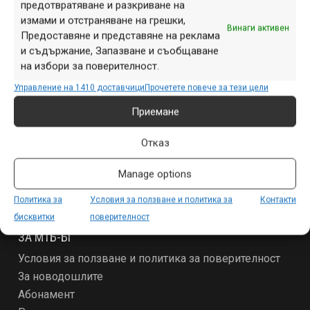
предотвратяване и разкриване на
измами и отстраняване на грешки,
Винаги активен
Предоставяне и представяне на реклама
и съдържание, Запазване и съобщаване
на избори за поверителност.
Управление на 1410 доставчици
Прочетете повече за тези цели
СЕКЦИИ
Приемане
Начало
Отказ
Продукти
Събития
Manage options
Специализирано
Други
Политика за
Условия за ползване и политика за
Контакти
бисквитки
поверителност
ЗА МТБ-БГ
Условия за ползване и политика за поверителност
За новодошлите
Абонамент