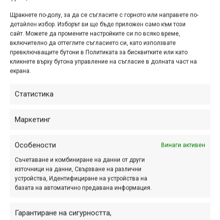
Щракнете по-долу, за да се съгласите с горното или направете по-
детайлен избор. Изборът ви ще бъде приложен само към този
сайт. Можете да промените настройките си по всяко време,
включително да оттеглите съгласието си, като използвате
превключващите бутони в Политиката за бисквитките или като
кликнете върху бутона управление на съгласие в долната част на
екрана.
Снимка на деня | 07.08.2026
Статистика
Маркетинг
Особености
Винаги активен
ПАРТНЬОРИ
Съчетаване и комбиниране на данни от други
източници на данни, Свързване на различни
устройства, Идентифициране на устройства на
базата на автоматично предавана информация.
Гарантиране на сигурността,