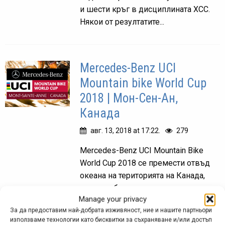
и шести кръг в дисциплината ХСС.
Някои от резултатите...
Mercedes-Benz UCI
Mountain bike World Cup
2018 | Мон-Сен-Ан,
Канада
авг. 13, 2018 at 17:22.
279
Mercedes-Benz UCI Mountain Bike
World Cup 2018 се премести отвъд
океана на територията на Канада,
където обичаен домакин вече
Manage your privacy
десетилетия наред е курортът Мон-
За да предоставим най-добрата изживяност, ние и нашите партньори
Сен-Ан. Проведоха се състезания и
използваме технологии като бисквитки за съхраняване и/или достъп