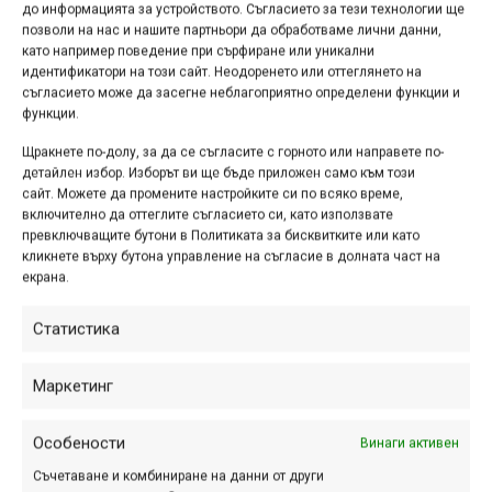
в трите...
до информацията за устройството. Съгласието за тези технологии ще
позволи на нас и нашите партньори да обработваме лични данни,
като например поведение при сърфиране или уникални
идентификатори на този сайт. Неодоренето или оттеглянето на
съгласието може да засегне неблагоприятно определени функции и
Снимка на деня
функции.
Щракнете по-долу, за да се съгласите с горното или направете по-
детайлен избор. Изборът ви ще бъде приложен само към този
сайт. Можете да промените настройките си по всяко време,
включително да оттеглите съгласието си, като използвате
превключващите бутони в Политиката за бисквитките или като
кликнете върху бутона управление на съгласие в долната част на
екрана.
Статистика
Маркетинг
Снимка на деня | 07.08.2026
Особености
Винаги активен
Съчетаване и комбиниране на данни от други