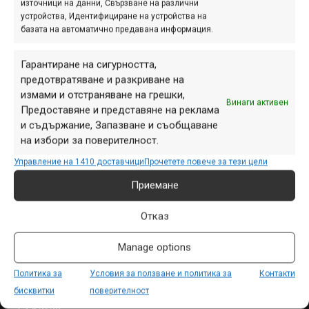
източници на данни, Свързване на различни
устройства, Идентифициране на устройства на
базата на автоматично предавана информация.
ПАРТНЬОРИ
Гарантиране на сигурността,
предотвратяване и разкриване на
измами и отстраняване на грешки,
Винаги активен
Предоставяне и представяне на реклама
и съдържание, Запазване и съобщаване
на избори за поверителност.
Управление на 1410 доставчици
Прочетете повече за тези цели
Приемане
Отказ
Manage options
СЕКЦИИ
Начало
Политика за
Условия за ползване и политика за
Контакти
бисквитки
поверителност
Продукти