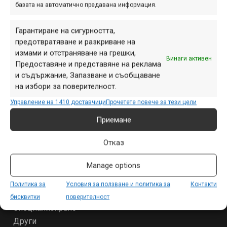
ПАРТНЬОРИ
базата на автоматично предавана информация.
Гарантиране на сигурността,
предотвратяване и разкриване на
измами и отстраняване на грешки,
Винаги активен
Предоставяне и представяне на реклама
и съдържание, Запазване и съобщаване
на избори за поверителност.
Управление на 1410 доставчици
Прочетете повече за тези цели
Приемане
Отказ
СЕКЦИИ
Manage options
Начало
Продукти
Политика за
Условия за ползване и политика за
Контакти
Събития
бисквитки
поверителност
Специализирано
Други