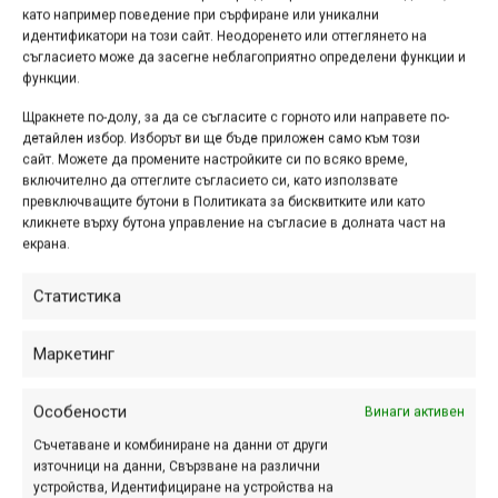
като например поведение при сърфиране или уникални
Снимка на деня
идентификатори на този сайт. Неодоренето или оттеглянето на
съгласието може да засегне неблагоприятно определени функции и
функции.
Щракнете по-долу, за да се съгласите с горното или направете по-
детайлен избор. Изборът ви ще бъде приложен само към този
сайт. Можете да промените настройките си по всяко време,
включително да оттеглите съгласието си, като използвате
превключващите бутони в Политиката за бисквитките или като
кликнете върху бутона управление на съгласие в долната част на
екрана.
Статистика
Маркетинг
Снимка на деня | 08.08.2026
Особености
Винаги активен
Съчетаване и комбиниране на данни от други
източници на данни, Свързване на различни
устройства, Идентифициране на устройства на