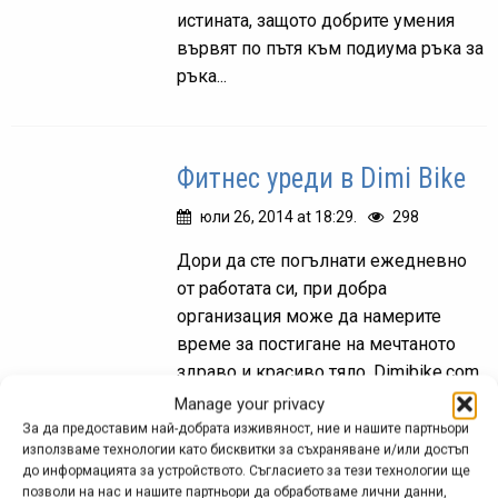
истината, защото добрите умения
вървят по пътя към подиума ръка за
ръка...
Фитнес уреди в Dimi Bike
юли 26, 2014 at 18:29.
298
Дори да сте погълнати ежедневно
от работата си, при добра
организация може да намерите
време за постигане на мечтаното
здраво и красиво тяло. Dimibike.com
ви предлага богат избор от фитнес-
Manage your privacy
уреди за...
За да предоставим най-добрата изживяност, ние и нашите партньори
използваме технологии като бисквитки за съхраняване и/или достъп
до информацията за устройството. Съгласието за тези технологии ще
позволи на нас и нашите партньори да обработваме лични данни,