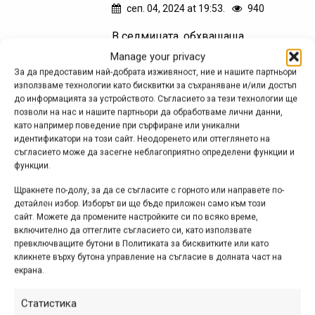
сеп. 04, 2024 at 19:53.
940
В седмицата, обхващаща
последните дни на август и първия
Manage your privacy
ден на септември, в Пал Аринсал,
За да предоставим най-добрата изживяност, ние и нашите партньори
използваме технологии като бисквитки за съхраняване и/или достъп
Андора се проведе Световното
до информацията за устройството. Съгласието за тези технологии ще
първенство по планинско
позволи на нас и нашите партньори да обработваме лични данни,
колоездене, включващо състезания
като например поведение при сърфиране или уникални
идентификатори на този сайт. Неодоренето или оттеглянето на
във всички основни дисциплини от...
съгласието може да засегне неблагоприятно определени функции и
функции.
Щракнете по-долу, за да се съгласите с горното или направете по-
Видео от Световното МТБ
детайлен избор. Изборът ви ще бъде приложен само към този
сайт. Можете да промените настройките си по всяко време,
първенство на сняг за
включително да оттеглите съгласието си, като използвате
превключващите бутони в Политиката за бисквитките или като
2024 г.
кликнете върху бутона управление на съгласие в долната част на
екрана.
фев. 20, 2024 at 13:48.
538
На 10-11 февруари 2024 г.
Статистика