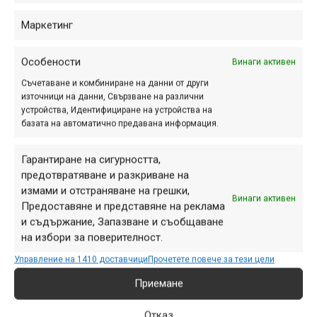
френският курорт Шател бе домакин
на първото Световно първенство по
Маркетинг
планинско колоездене на сняг.
Особености
Винаги активен
Съчетаване и комбиниране на данни от други
източници на данни, Свързване на различни
Том Пидкок и Полин
устройства, Идентифициране на устройства на
Феран-Прево са
базата на автоматично предавана информация.
световните шампиони по
Гарантиране на сигурността,
крос-кънтри за 2023 г.
предотвратяване и разкриване на
измами и отстраняване на грешки,
авг. 14, 2023 at 18:56.
790
Винаги активен
Предоставяне и представяне на реклама
Седмица след състезанията по
и съдържание, Запазване и съобщаване
на избори за поверителност.
спускане в рамките на Световното
първенство по колоездене за 2023
Управление на 1410 доставчици
Прочетете повече за тези цели
г. в Шотландия дойде ред и за
Приемане
стартовете по крос-кънтри.
Отказ