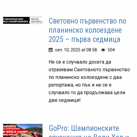
Световно първенство по
планинско колоездене
2025 – първа седмица
сеп. 10, 2025 at 08:58.
504
Не се е случвало досега да
отразявам Световното първенство
по планинско колоездене с два
репортажа, но пък и не се е
случвало то да продължава цели
две седмици!
GoPro: Шампионските