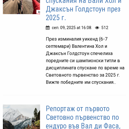
спускания на Вали Хол и
Джаксън Голдстоун през
2025 г.
сеп. 09, 2025 at 16:08.
512
През изминалия уикенд (6-7
септември) Валентина Хол и
Джаксън Голдстоун спечелиха
поредните си шампионски титли в
дисциплината спускане по време на
Световното първенство за 2025 г.
Вижте победните им спускания...
Репортаж от първото
Световно първенство по
ендуро във Вал ди Фаса,