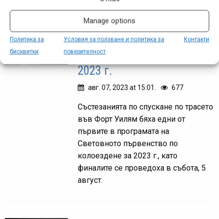
Manage options
Валентина Хол и Чарли
Хатън са световните
Политика за
Условия за ползване и политика за
Контакти
бисквитки
поверителност
шампиони по спускане за
2023 г.
авг. 07, 2023 at 15:01.
677
Състезанията по спускане по трасето
във Форт Уилям бяха едни от
първите в програмата на
Световното първенство по
колоездене за 2023 г., като
финалите се проведоха в събота, 5
август.