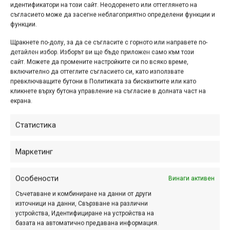
Празнувай Коледа с
идентификатори на този сайт. Неодоренето или оттеглянето на
съгласието може да засегне неблагоприятно определени функции и
DragZone
функции.
ное. 30, 2017 at 20:17.
337
Щракнете по-долу, за да се съгласите с горното или направете по-
детайлен избор. Изборът ви ще бъде приложен само към този
Подгответе се за колоездачната
сайт. Можете да промените настройките си по всяко време,
2018 година, като се възползвате от
включително да оттеглите съгласието си, като използвате
превключващите бутони в Политиката за бисквитките или като
нашите оферти!
кликнете върху бутона управление на съгласие в долната част на
екрана.
Статистика
MAXFRIDAY – „голям
петък” с големи
Маркетинг
намаления в магазини
MAXBIKE
Особености
Винаги активен
Съчетаване и комбиниране на данни от други
ное. 23, 2017 at 17:02.
354
източници на данни, Свързване на различни
устройства, Идентифициране на устройства на
Под MAXFRIDAY разбирайте
базата на автоматично предавана информация.
идващия петък плюс съботата след