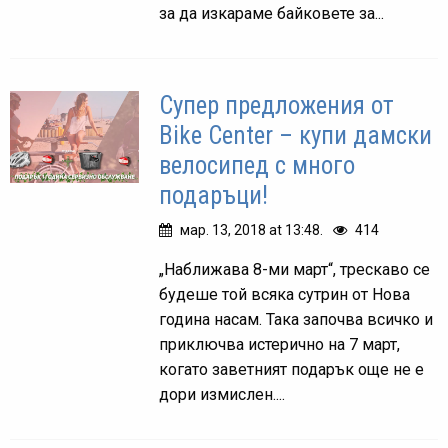
за да изкараме байковете за...
Супер предложения от
Bike Center – купи дамски
велосипед с много
подаръци!
мар. 13, 2018 at 13:48.
414
„Наближава 8-ми март“, трескаво се
будеше той всяка сутрин от Нова
година насам. Така започва всичко и
приключва истерично на 7 март,
когато заветният подарък още не е
дори измислен....