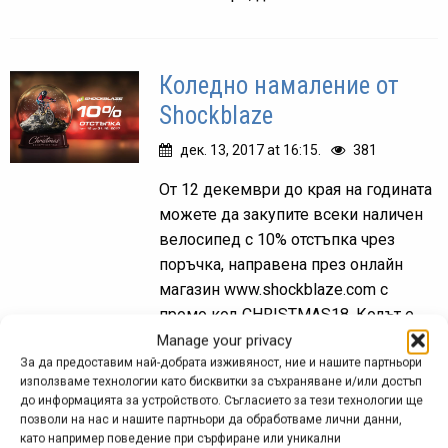
Коледно намаление от
Shockblaze
дек. 13, 2017 at 16:15.
381
От 12 декември до края на годината
можете да закупите всеки наличен
велосипед с 10% отстъпка чрез
поръчка, направена през онлайн
магазин www.shockblaze.com с
промо код CHRISTMAS18. Кодът е
валиден за неограничен брой
Manage your privacy
поръчки...
За да предоставим най-добрата изживяност, ние и нашите партньори
използваме технологии като бисквитки за съхраняване и/или достъп
до информацията за устройството. Съгласието за тези технологии ще
позволи на нас и нашите партньори да обработваме лични данни,
като например поведение при сърфиране или уникални