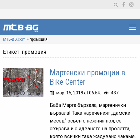
MTB-BG.com
>
промоция
Етикет:
промоция
Мартенски промоции в
Bike Center
мар. 15, 2018 at 06:54.
437
Баба Марта бързала, мартенички
вързала! Така нареченият „дамски
месец“ освен с нежния пол, се
свързва и с идването на пролетта,
която всички така жадувано чакаме,