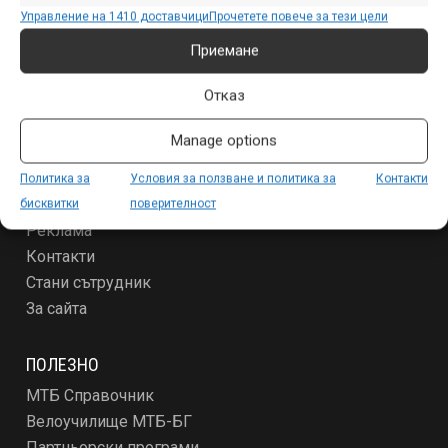
Събития
Управление на 1410 доставчици
Прочетете повече за тези цели
Специализирано
Приемане
Други
Отказ
ЗА МТБ-БГ
Manage options
Условия за ползване и политика за поверителност
За новодошлите
Политика за
Условия за ползване и политика за
Контакти
Абонамент
бисквитки
поверителност
Реклама
Контакти
Стани сътрудник
За сайта
ПОЛЕЗНО
МТБ Справочник
Велоучилище МТБ-БГ
Партньорски програми