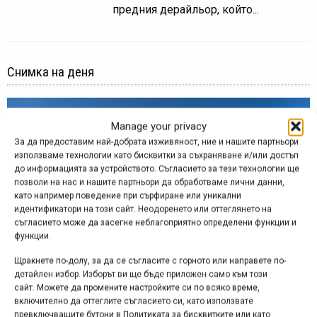
предния дерайльор, който...
Снимка на деня
Manage your privacy
За да предоставим най-добрата изживяност, ние и нашите партньори
използваме технологии като бисквитки за съхраняване и/или достъп
до информацията за устройството. Съгласието за тези технологии ще
позволи на нас и нашите партньори да обработваме лични данни,
като например поведение при сърфиране или уникални
идентификатори на този сайт. Неодоренето или оттеглянето на
съгласието може да засегне неблагоприятно определени функции и
функции.
Щракнете по-долу, за да се съгласите с горното или направете по-
детайлен избор. Изборът ви ще бъде приложен само към този
Снимка на деня | 07.08.2026
сайт. Можете да промените настройките си по всяко време,
включително да оттеглите съгласието си, като използвате
превключващите бутони в Политиката за бисквитките или като