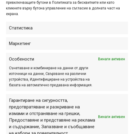
превключващите бутони в Политиката за бисквитките или като
кликнете върху бутона управление на съгласие в долната част на
екрана.
Статистика
ПАРТНЬОРИ
Маркетинг
Особености
Винаги активен
Съчетаване и комбиниране на данни от други
източници на данни, Свързване на различни
устройства, Идентифициране на устройства на
базата на автоматично предавана информация.
Гарантиране на сигурността,
предотвратяване и разкриване на
измами и отстраняване на грешки,
Винаги активен
Предоставяне и представяне на реклама
СЕКЦИИ
и съдържание, Запазване и съобщаване
Начало
на избори за поверителност.