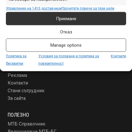
Продукти
Управление на 1410 доставчици
Прочетете повече за тези цели
Събития
Приемане
Специализирано
Други
Отказ
ЗА МТБ-БГ
Manage options
Условия за ползване и политика за поверителност
Политика за
Условия за ползване и политика за
Контакти
За новодошлите
бисквитки
поверителност
Абонамент
Реклама
Контакти
Стани сътрудник
За сайта
ПОЛЕЗНО
МТБ Справочник
Велоучилище МТБ-БГ