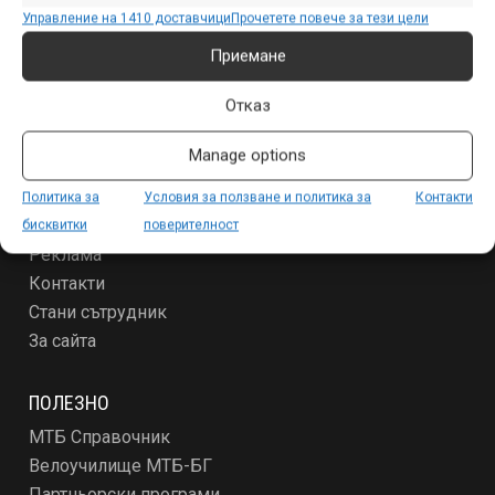
Събития
Управление на 1410 доставчици
Прочетете повече за тези цели
Специализирано
Приемане
Други
Отказ
ЗА МТБ-БГ
Manage options
Условия за ползване и политика за поверителност
За новодошлите
Политика за
Условия за ползване и политика за
Контакти
Абонамент
бисквитки
поверителност
Реклама
Контакти
Стани сътрудник
За сайта
ПОЛЕЗНО
МТБ Справочник
Велоучилище МТБ-БГ
Партньорски програми