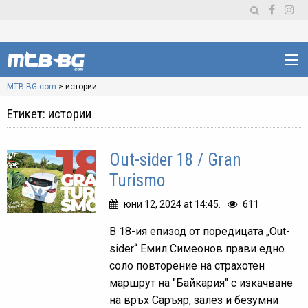
MTB-BG.com
>
истории
Етикет:
истории
Out-sider 18 / Gran
Turismo
юни 12, 2024 at 14:45.
611
В 18-ия епизод от поредицата „Out-
sider“ Емил Симеонов прави едно
соло повторение на страхотен
маршрут на "Байкария" с изкачване
на връх Саръяр, залез и безумни