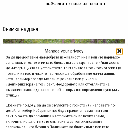
пейзажи + спане на палатка.
Снимка на деня
Manage your privacy
За да предоставим най-добрата изживяност, ние и нашите партньори
използваме технологии като бисквитки за съхраняване и/или достъп
до информацията за устройството. Съгласието за тези технологии ще
позволи на нас и нашите партньори да обработваме лични данни,
като например поведение при сърфиране или уникални
идентификатори на този сайт. Неодоренето или оттеглянето на
съгласието може да засегне неблагоприятно определени функции и
функции.
Щракнете по-долу, за да се съгласите с горното или направете по-
детайлен избор. Изборът ви ще бъде приложен само към този
Снимка на деня | 08.08.2026
сайт. Можете да промените настройките си по всяко време,
включително да оттеглите съгласието си, като използвате
превключващите бутони в Политиката за бисквитките или като