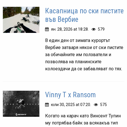
Касапница по ски пистите
във Вербие
ян. 28, 2026 at 18:28.
579
В един ден от зимата курортът
Вербие затваря някои от ски пистите
за обичайните им ползватели и
позволява на планинските
колоездачи да се забавляват по тях.
Vinny T x Ransom
юли 30, 2025 at 07:20.
575
Когато на карач като Винсент Тупин
му потрябва байк за всякакъв тип