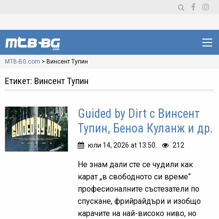
MTB-BG.com
>
Винсент Тупин
Етикет:
Винсент Тупин
Guided by Dirt с Винсент
Тупин, Беноа Куланж и др.
юли 14, 2026 at 13:50.
212
Не знам дали сте се чудили как
карат „в свободното си време“
професионалните състезатели по
спускане, фрийрайдъри и изобщо
карачите на най-високо ниво, но