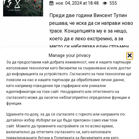
ное. 04, 2024 at 18:48.
555
Преди две години Винсент Тупин
решава, че иска да си направи ново
трасе. Концепцията му е за нещо,
което да е леко екстремно, а за
място си набелязва един стръмен...
Manage your privacy
За да предоставим най-добрата изживяност, ние и нашите партньори
използваме технологии като бисквитки за съхраняване и/или достъп
Винсент Тупин „в
до информацията за устройството. Съгласието за тези технологии ще
позволи на нас и нашите партньори да обработваме лични данни,
стръмняка“ с Андреу
като например поведение при сърфиране или уникални
Лакондеги
идентификатори на този сайт. Неодоренето или оттеглянето на
съгласието може да засегне неблагоприятно определени функции и
функции.
юли 30, 2023 at 09:44.
421
Щракнете по-долу, за да се съгласите с горното или направете по-
Винсент Тупин има какво да покаже
детайлен избор. Изборът ви ще бъде приложен само към този
при всяко излизане с колелото, а
сайт. Можете да промените настройките си по всяко време,
когато в кадър влезе и Андреу
включително да оттеглите съгласието си, като използвате
превключващите бутони в Политиката за бисквитките или като