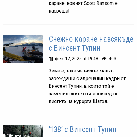
каране, новият Scott Ransom е
насреща!
Снежно каране навсякъде
с Винсент Тупин
фев. 12, 2025 at 19:48.
403
Зима е, така че вижте малко
зареждащи с адреналин кадри от
Винсент Тупин, в които той е
заменил ските с велосипед по
пистите на курорта Шател.
‘138’ с Винсент Тупин