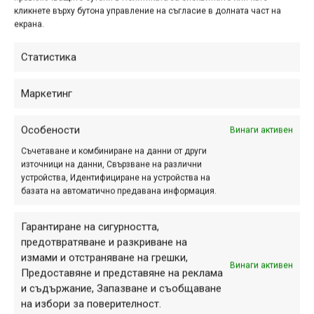
Лакондеги, нещата стават
кликнете върху бутона управление на съгласие в долната част на
„скандални“!
екрана.
Статистика
Винсент Тупин по DH
Маркетинг
трасето в Шампери
Особености
дек. 17, 2022 at 18:29.
348
Винаги активен
Съчетаване и комбиниране на данни от други
Винсент Тупин едва ли би спечелил
източници на данни, Свързване на различни
Световна купа по спускане на
устройства, Идентифициране на устройства на
трасето в Шампери, но със
базата на автоматично предавана информация.
сигурност се нарежда в челото на
Гарантиране на сигурността,
класациите за стил по него.
предотвратяване и разкриване на
измами и отстраняване на грешки,
Винаги активен
Предоставяне и представяне на реклама
The Chill Trail с Винсент
и съдържание, Запазване и съобщаване
на избори за поверителност.
Тупин