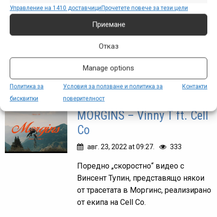
Управление на 1410 доставчици
Прочетете повече за тези цели
ное. 27, 2022 at 18:29.
463
Приемане
Поредно красиво видео от Scott с
Отказ
участието на Винсент Тупин, в което
той кара по едно трасе, което е
Manage options
изваял собственоръчно.
Политика за
Условия за ползване и политика за
Контакти
бисквитки
поверителност
MORGINS – Vinny T ft. Cell
Co
авг. 23, 2022 at 09:27.
333
Поредно „скоростно“ видео с
Винсент Тупин, представящо някои
от трасетата в Моргинс, реализирано
от екипа на Cell Co.