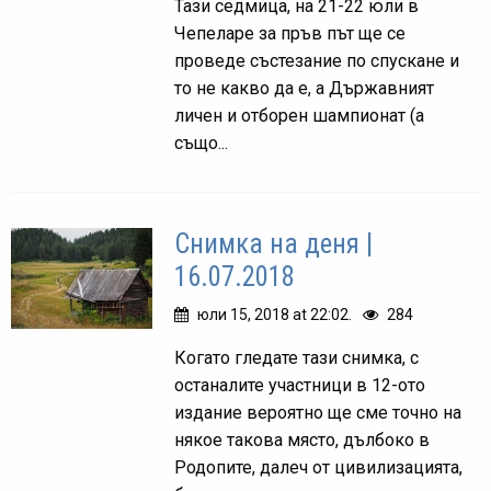
Тази седмица, на 21-22 юли в
Чепеларе за пръв път ще се
проведе състезание по спускане и
то не какво да е, а Държавният
личен и отборен шампионат (а
също...
Снимка на деня |
16.07.2018
юли 15, 2018 at 22:02.
284
Когато гледате тази снимка, с
останалите участници в 12-ото
издание вероятно ще сме точно на
някое такова място, дълбоко в
Родопите, далеч от цивилизацията,