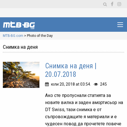
MTB-BG.com
>
Photo of the Day
Снимка на деня
Снимка на деня |
20.07.2018
юли 20, 2018 at 03:54.
245
Ако сте пропуснали статията за
новите вилка и заден амортисьор на
DT Swiss, тази снимка е от
съпровождащите я материали и е
чудесен повод да прочетете повече