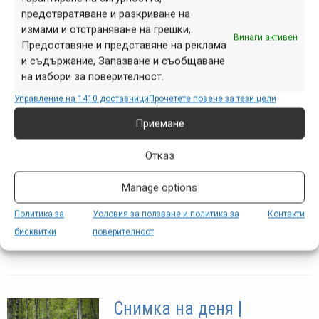
предотвратяване и разкриване на
ще се потопим (надявам се само в
измами и отстраняване на грешки,
преносния смисъл на думата) в
Винаги активен
Предоставяне и представяне на реклама
Родопите за поредното издание на
и съдържание, Запазване и съобщаване
Перпендикулярна вселена. Какво ли
на избори за поверителност.
са ни...
Управление на 1410 доставчици
Прочетете повече за тези цели
Приемане
Снимка на деня |
Отказ
12.07.2018
Manage options
юли 11, 2018 at 22:35.
234
Политика за
Условия за ползване и политика за
Контакти
Нощна София, погледната от
бисквитки
поверителност
началото на „Кривата“.
Снимка на деня |