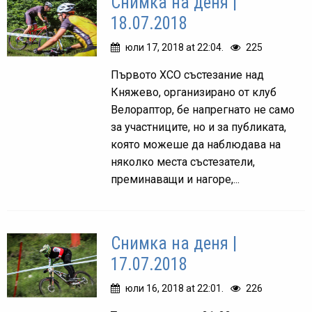
Снимка на деня |
18.07.2018
юли 17, 2018 at 22:04.
225
Първото ХСО състезание над
Княжево, организирано от клуб
Велораптор, бе напрегнато не само
за участниците, но и за публиката,
която можеше да наблюдава на
няколко места състезатели,
преминаващи и нагоре,...
Снимка на деня |
17.07.2018
юли 16, 2018 at 22:01.
226