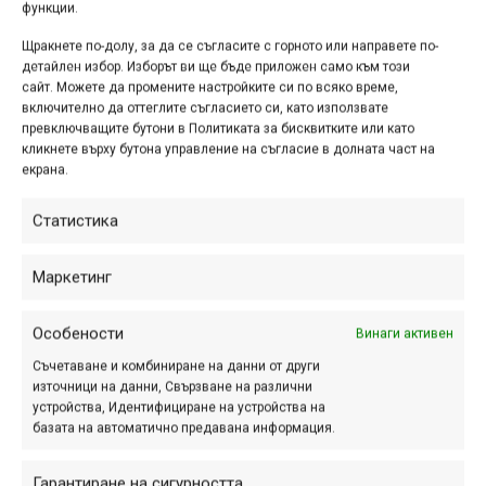
функции.
Снимка на деня |
14.07.2018
Щракнете по-долу, за да се съгласите с горното или направете по-
детайлен избор. Изборът ви ще бъде приложен само към този
сайт. Можете да промените настройките си по всяко време,
юли 13, 2018 at 22:03.
239
включително да оттеглите съгласието си, като използвате
превключващите бутони в Политиката за бисквитките или като
Писна ли ви от дъждове и облаци?
кликнете върху бутона управление на съгласие в долната част на
На нас също! Затова с тази снимка
екрана.
се връщаме към едно слънчево и
топло пролетно каране,
Статистика
организирано от Байкария на едно
уникално място....
Маркетинг
Особености
Винаги активен
Снимка на деня |
Съчетаване и комбиниране на данни от други
източници на данни, Свързване на различни
13.07.2018
устройства, Идентифициране на устройства на
базата на автоматично предавана информация.
юли 12, 2018 at 22:03.
234
От утре заедно с още стотина човека
Гарантиране на сигурността,