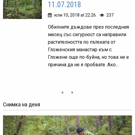
11.07.2018
юли 10, 2018 at 22:26.
237
Обилните дъждове през последния
месец със сигурност са направили
растителността по пътеката от
Гложенския манастир към с.
Гложене още по-буйна, но това не е
причина да не я пробвате. Ако...
«
»
Снимка на деня