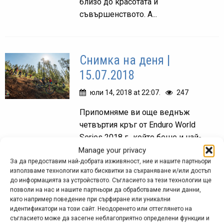
близо до красотата и
съвършенството. А...
Снимка на деня |
15.07.2018
юли 14, 2018 at 22:07.
247
Припомняме ви още веднъж
четвъртия кръг от Enduro World
Series 2018 г., който беше и най-
близко до България. На снимката
Manage your privacy
Изабеу Кордурие, която завърши
За да предоставим най-добрата изживяност, ние и нашите партньори
използваме технологии като бисквитки за съхраняване и/или достъп
втора при жените, преодолява един
до информацията за устройството. Съгласието за тези технологии ще
от...
позволи на нас и нашите партньори да обработваме лични данни,
като например поведение при сърфиране или уникални
идентификатори на този сайт. Неодоренето или оттеглянето на
съгласието може да засегне неблагоприятно определени функции и