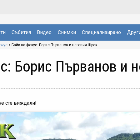
ти
Събития
Видео
Снимки
Специализирано
Друг
окус
>
Байк на фокус: Борис Първанов и неговия Шрек
с: Борис Първанов и 
 не сте виждали!