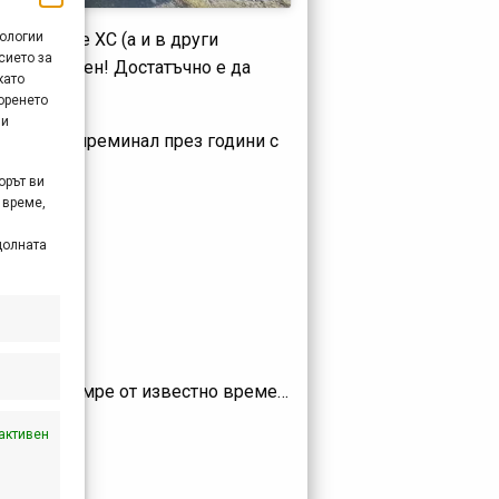
нологии
лгарските ХС (а и в други
сието за
0 не е лесен! Достатъчно е да
като
оренето
 и
ски боец, преминал през години с
орът ви
 време,
долната
опитва да умре от известно време…
активен