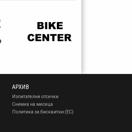
АРХИВ
Изпитателни отсечки
Снимка на месеца
Политика за бисквитки (ЕС)