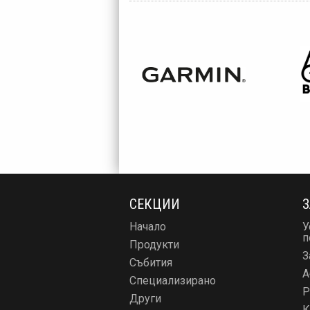
СЕКЦИИ
З
Начало
У
п
Продукти
З
Събития
А
Специализирано
Р
Други
К