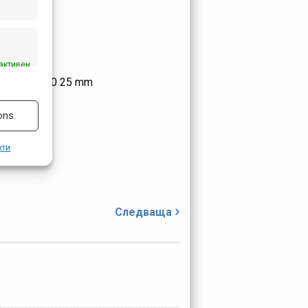
активен
Swiss E1700 25 mm
ons
кти
Следваща