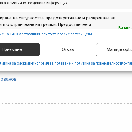
на автоматично предавана информация.
од
×51
иране на сигурността, предотвратяване и разкриване на
тални с 203мм дискове
 и отстраняване на грешки, Предоставяне и
 150 mm
Винаги 
авяне на реклама и съдържание, Запазване и
ие на 1410 доставчици
Прочетете повече за тези цели
vic crossride. За новия състезателен сезон му сложих DT 
аване на избори за поверителност.
20 г.
Приемане
Отказ
Manage opti
и по него.
литика за бисквитки
Условия за ползване и политика за поверителност
Конта
ърванов