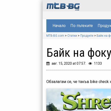
Начало
По пътеките
Продук
MTB-BG.com
>
Статии
>
Продукти
>
Байк на ф
Байк на фоку
авг. 15, 2020 at 07:57.
1133
Обзалагам се, че такъв bike check