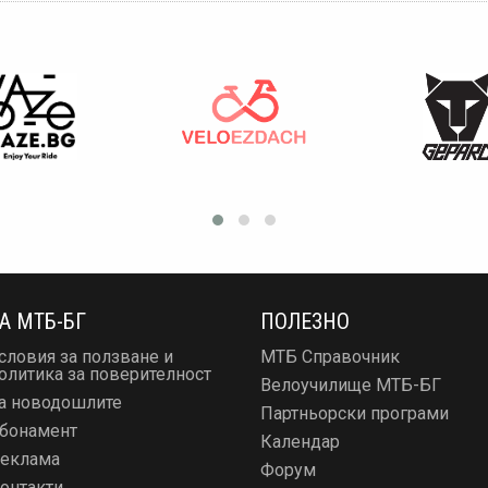
А МТБ-БГ
ПОЛЕЗНО
словия за ползване и
МТБ Справочник
олитика за поверителност
Велоучилище МТБ-БГ
а новодошлите
Партньорски програми
бонамент
Календар
еклама
Форум
онтакти