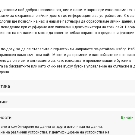
едоставим най-добрата изживяност, ние и нашите партньори използваме тех
повете на Борис Първанов (а може и повечето от тях) от бъ
витки за съхраняване и/или достъп до информацията за устройството. Съгла
ност знаете, че животът на този велосипед 29″ Cube AMS 12
ологии ще позволи на нас и нашите партньори да обработваме лични данни, 
оследните филмчета на Боби в
неговия YouTube канал
.
 поведение при сърфиране или уникални идентификатори на този сайт. Неод
глянето на съгласието може да засегне неблагоприятно определени функции
едовен фен не подозирах колко мъка е видял! 🙂 Един истин
се още справящ се с възложените му мисии…
по-долу, за да се съгласите с горното или направете по-детайлен избор. Изб
приложен само към този сайт. Можете да промените настройките си по всяко
лно да оттеглите съгласието си, като използвате превключващите бутони в
Реклама
а за бисквитките или като кликнете върху бутона управление на съгласие в 
крана.
с:
стика
тинг
ъстезателната ми машина, докато е жив още, че упорито се 
ности
Винаги 
ане и комбиниране на данни от други източници на данни,
не на различни устройства, Идентифициране на устройства на
11-50т, отпред 22-32-42т