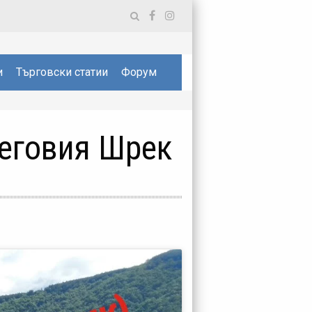
и
Търговски статии
Форум
неговия Шрек