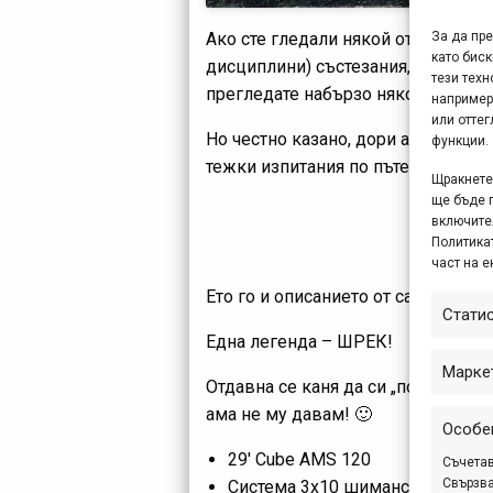
За да пр
Ако сте гледали някой от видеокли
като биск
дисциплини) състезания, със сигур
тези техн
прегледате набързо няколко от п
например
или отте
Но честно казано, дори аз като р
функции.
тежки изпитания по пътеките и в
Щракнете 
ще бъде 
включите
Политикат
част на е
Ето го и описанието от самия Бори
Стати
Една легенда – ШРЕК!
Марке
Отдавна се каня да си „покажа“ с
ама не му давам! 🙂
Особе
29′ Cube AMS 120
Съчетав
Свързва
Система 3х10 шиманска, касета 