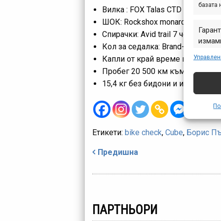
базата 
Вилка : FOX Talas CTD 120-150 х
ШОК: Rockshox monarch RT3 200
Гарант
Спирачки: Avid trail 7 четирибу
измами
Кол за седалка: Brand-X Ascend
предст
Управлен
Капли от край време ползвам Ma
съобщ
Пробег 20 500 км към август 20
15,4 кг без бидони и инструмент
По
Етикети:
bike check
,
Cube
,
Борис П
Навигация
Предишна
ПАРТНЬОРИ